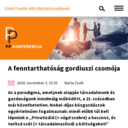
Üzleti tudás KKV döntéshozóknak
PP
KONFERENCIA
A fenntarthatóság gordiuszi csomója
2020. november 3. 15:35
Barta Zsolt
Az a paradigma, amelynek alapján társadalmunk és
gazdaságunk mindmáig működött, a 21. században
már követhetetlen. Nobel-díjas közgazdászok
egyértelműen fogalmaznak: minél előbb túl kell
lépnünk a „Privatizáld (= vágd zsebre) a hasznot, és
terítsd szét (= társadalmasítsd) a költségeket!”