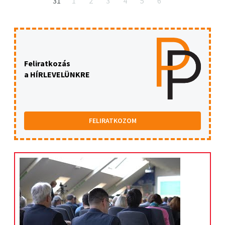
31
1
2
3
4
5
6
Feliratkozás
a HÍRLEVELÜNKRE
FELIRATKOZOM