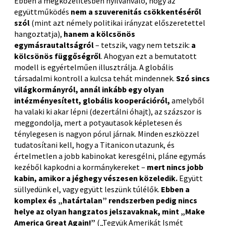
Ebben a megközelítésben nyilvánvaló, hogy az
együttműködés
nem a szuverenitás csökkentéséről
szól
(mint azt némely politikai irányzat előszeretettel
hangoztatja),
hanem a kölcsönös
egymásrautaltságról
– tetszik, vagy nem tetszik:
a
kölcsönös függőségről
. Ahogyan ezt a bemutatott
modell is egyértelműen illusztrálja. A globális
társadalmi kontroll a kulcsa tehát mindennek.
Szó sincs
világkormányról, annál inkább egy olyan
intézményesített, globális kooperációról,
amelyből
ha valaki ki akar lépni (dezertálni óhajt), az százszor is
meggondolja, mert a potyautasok képletesen és
ténylegesen is nagyon pórul járnak. Minden eszközzel
tudatosítani kell, hogy a Titanicon utazunk, és
értelmetlen a jobb kabinokat keresgélni, pláne egymás
kezéből kapkodni a kormánykereket –
mert nincs jobb
kabin, amikor a jéghegy vészesen közeledik.
Együtt
süllyedünk el, vagy együtt leszünk túlélők.
Ebben a
komplex és „határtalan” rendszerben pedig nincs
helye az olyan hangzatos jelszavaknak, mint „Make
America Great Again!”
(„Tegyük Amerikát Ismét