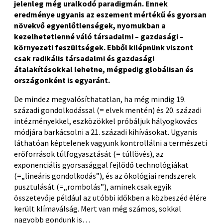
jelenleg még uralkodó paradigmán. Ennek
eredménye ugyanis az eszement mértékű és gyorsan
növekvő egyenlőtlenségek, nyomukban a
kezelhetetlenné váló társadalmi – gazdasági –
környezeti feszültségek. Ebből kilépnünk viszont
csak radikális társadalmi és gazdasági
átalakításokkal lehetne, mégpedig globálisan és
országonként is egyaránt.
De mindez megvalósíthatatlan, ha még mindig 19.
századi gondolkodással (= elvek mentén) és 20. századi
intézményekkel, eszközökkel próbáljuk hályogkovács
módjára barkácsolni a 21. századi kihívásokat. Ugyanis
láthatóan képtelenek vagyunk kontrollálni a természeti
erőforrások túlfogyasztását (= túllövés), az
exponenciális gyorsasággal fejlődő technológiákat
(=„lineáris gondolkodás”), és az ökológiai rendszerek
pusztulását (=„rombolás”), aminek csak egyik
összetevője például az utóbbi időkben a közbeszéd élére
került klímaválság. Mert van még számos, sokkal
nagyobb gondunk is…