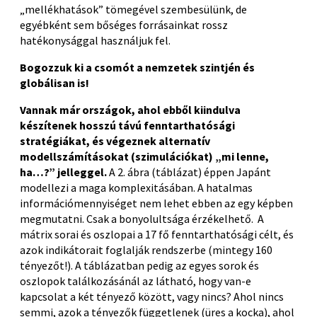
„mellékhatások” tömegével szembesülünk, de
egyébként sem bőséges forrásainkat rossz
hatékonysággal használjuk fel.
Bogozzuk ki a csomót a nemzetek szintjén és
globálisan is!
Vannak már országok, ahol ebből kiindulva
készítenek hosszú távú fenntarthatósági
stratégiákat, és végeznek alternatív
modellszámításokat (szimulációkat) „mi lenne,
ha…?” jelleggel.
A 2. ábra (táblázat) éppen Japánt
modellezi a maga komplexitásában. A hatalmas
információmennyiséget nem lehet ebben az egy képben
megmutatni. Csak a bonyolultsága érzékelhető. A
mátrix sorai és oszlopai a 17 fő fenntarthatósági célt, és
azok indikátorait foglalják rendszerbe (mintegy 160
tényezőt!). A táblázatban pedig az egyes sorok és
oszlopok találkozásánál az látható, hogy van-e
kapcsolat a két tényező között, vagy nincs? Ahol nincs
semmi, azok a tényezők függetlenek (üres a kocka), ahol