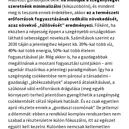
szeretnénk minimalizálni
(kiküszöbölni), és mindent
meg is teszünk ennek érdekében, akkor
ez a természeti
erőforrások fogyasztásának radikális növekedését,
azaz növekvő „túllövését” eredményezi.
Főként, ha
eközben a népesség éppen a szegényebb országokban
látható sebességgel növekszik. Számítások szerint ez
2030 táján a jelenlegihez képest kb. 30%-kal több víz,
40%-kal több energia, 50%-kal több élelem
fogyasztásával jár. Még akkor is, ha a gazdagabbak
megállnának a mostani fogyasztási szintjükön – ami
ugyebár illuzórikus a jelenlegi paradigmában. Így ha a
szegénység csökkentése nem párosul a társadalmi –
gazdasági „játékszabályok” alapvető átalakításával, a
szűkössé váló erőforrások drágulása (meg egyéb
környezeti terhei) jelentősen gyengíthetik a szegénység
csökkentését célzó lépések hatását. És ez csak egyetlen
apró részlete ennek a „gordiuszi csomónak”. De jellemzi
a dilemmát: ebben a rendkívül komplex rendszerben nem
szabad a részterületre külön fókuszálni, itt az egészet
együtt kell kezelni. Különben nemcsak kellemetlen