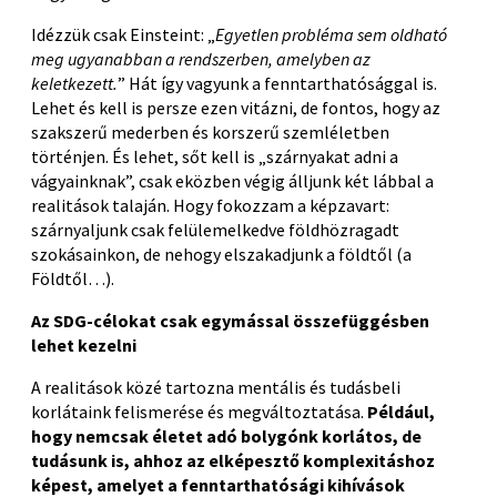
Idézzük csak Einsteint: „
Egyetlen probléma sem oldható
meg ugyanabban a rendszerben, amelyben az
keletkezett.
” Hát így vagyunk a fenntarthatósággal is.
Lehet és kell is persze ezen vitázni, de fontos, hogy az
szakszerű mederben és korszerű szemléletben
történjen. És lehet, sőt kell is „szárnyakat adni a
vágyainknak”, csak eközben végig álljunk két lábbal a
realitások talaján. Hogy fokozzam a képzavart:
szárnyaljunk csak felülemelkedve földhözragadt
szokásainkon, de nehogy elszakadjunk a földtől (a
Földtől…).
Az SDG-célokat csak egymással összefüggésben
lehet kezelni
A realitások közé tartozna mentális és tudásbeli
korlátaink felismerése és megváltoztatása.
Például,
hogy nemcsak életet adó bolygónk korlátos, de
tudásunk is, ahhoz az elképesztő komplexitáshoz
képest, amelyet a fenntarthatósági kihívások