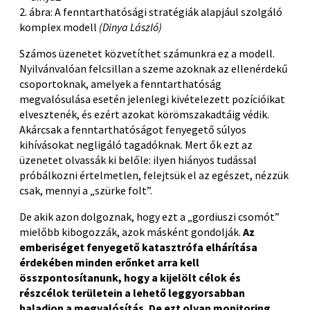
2. ábra: A fenntarthatósági stratégiák alapjául szolgáló
komplex modell
(Dinya László)
Számos üzenetet közvetíthet számunkra ez a modell.
Nyilvánvalóan felcsillan a szeme azoknak az ellenérdekű
csoportoknak, amelyek a fenntarthatóság
megvalósulása esetén jelenlegi kivételezett pozícióikat
elvesztenék, és ezért azokat körömszakadtáig védik.
Akárcsak a fenntarthatóságot fenyegető súlyos
kihívásokat negligáló tagadóknak. Mert ők ezt az
üzenetet olvassák ki belőle: ilyen hiányos tudással
próbálkozni értelmetlen, felejtsük el az egészet, nézzük
csak, mennyi a „szürke folt”.
De akik azon dolgoznak, hogy ezt a „gordiuszi csomót”
mielőbb kibogozzák, azok másként gondolják.
Az
emberiséget fenyegető katasztrófa elhárítása
érdekében minden erőnket arra kell
összpontosítanunk, hogy a kijelölt célok és
részcélok területein a lehető leggyorsabban
haladjon a megvalósítás.
De ezt olyan monitoring