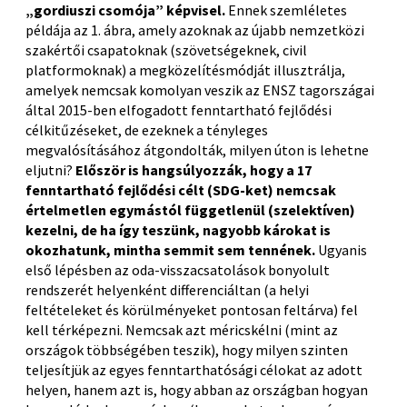
„gordiuszi csomója” képvisel.
Ennek szemléletes
példája az 1. ábra, amely azoknak az újabb nemzetközi
szakértői csapatoknak (szövetségeknek, civil
platformoknak) a megközelítésmódját illusztrálja,
amelyek nemcsak komolyan veszik az ENSZ tagországai
által 2015-ben elfogadott fenntartható fejlődési
célkitűzéseket, de ezeknek a tényleges
megvalósításához átgondolták, milyen úton is lehetne
eljutni?
Először is hangsúlyozzák, hogy a 17
fenntartható fejlődési célt (SDG-ket) nemcsak
értelmetlen egymástól függetlenül (szelektíven)
kezelni, de ha így teszünk, nagyobb károkat is
okozhatunk, mintha semmit sem tennének.
Ugyanis
első lépésben az oda-visszacsatolások bonyolult
rendszerét helyenként differenciáltan (a helyi
feltételeket és körülményeket pontosan feltárva) fel
kell térképezni. Nemcsak azt méricskélni (mint az
országok többségében teszik), hogy milyen szinten
teljesítjük az egyes fenntarthatósági célokat az adott
helyen, hanem azt is, hogy abban az országban hogyan