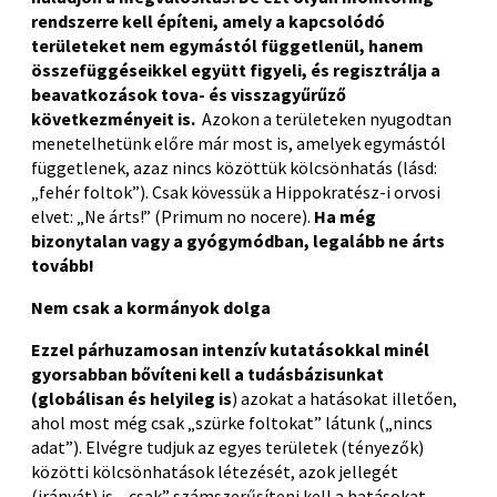
rendszerre kell építeni, amely a kapcsolódó
területeket nem egymástól függetlenül, hanem
összefüggéseikkel együtt figyeli, és regisztrálja a
beavatkozások tova- és visszagyűrűző
következményeit is.
Azokon a területeken nyugodtan
menetelhetünk előre már most is, amelyek egymástól
függetlenek, azaz nincs közöttük kölcsönhatás (lásd:
„fehér foltok”). Csak kövessük a Hippokratész-i orvosi
elvet: „Ne árts!” (Primum no nocere).
Ha még
bizonytalan vagy a gyógymódban, legalább ne árts
tovább!
Nem csak a kormányok dolga
Ezzel párhuzamosan intenzív kutatásokkal minél
gyorsabban bővíteni kell a tudásbázisunkat
(globálisan és helyileg is
) azokat a hatásokat illetően,
ahol most még csak „szürke foltokat” látunk („nincs
adat”). Elvégre tudjuk az egyes területek (tényezők)
közötti kölcsönhatások létezését, azok jellegét
(irányát) is, „csak” számszerűsíteni kell a hatásokat,