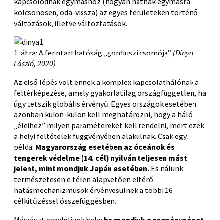
kapcsolódnak egymáshoz (hogyan hatnak egymásra
kölcsönösen, oda-vissza) az egyes területeken történő
változások, illetve változtatások.
1. ábra: A fenntarthatóság „gordiuszi csomója”
(Dinya
László, 2020)
Az első lépés volt ennek a komplex kapcsolathálónak a
feltérképezése, amely gyakorlatilag országfüggetlen, ha
úgy tetszik globális érvényű. Egyes országok esetében
azonban külön-külön kell meghatározni, hogy a háló
„éleihez” milyen paramétereket kell rendelni, mert ezek
a helyi feltételek függvényében alakulnak. Csak egy
példa:
Magyarország esetében az óceánok és
tengerek védelme (14. cél) nyilván teljesen mást
jelent, mint mondjuk Japán esetében.
És nálunk
természetesen e téren alapvetően eltérő
hatásmechanizmusok érvényesülnek a többi 16
célkitűzéssel összefüggésben.
Másrészt gondoljunk bele:
ha mondjuk a szegénységet