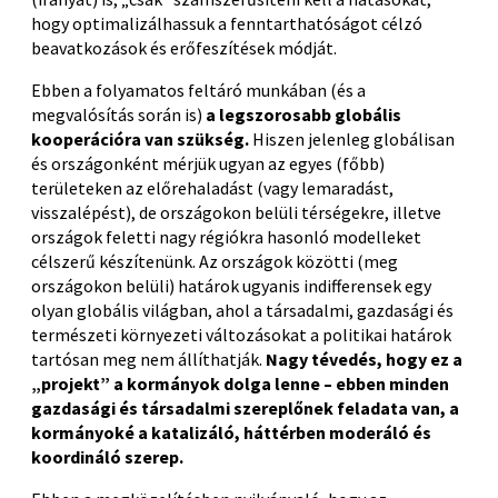
hogy optimalizálhassuk a fenntarthatóságot célzó
beavatkozások és erőfeszítések módját.
Ebben a folyamatos feltáró munkában (és a
megvalósítás során is)
a legszorosabb globális
kooperációra van szükség.
Hiszen jelenleg globálisan
és országonként mérjük ugyan az egyes (főbb)
területeken az előrehaladást (vagy lemaradást,
visszalépést), de országokon belüli térségekre, illetve
országok feletti nagy régiókra hasonló modelleket
célszerű készítenünk. Az országok közötti (meg
országokon belüli) határok ugyanis indifferensek egy
olyan globális világban, ahol a társadalmi, gazdasági és
természeti környezeti változásokat a politikai határok
tartósan meg nem állíthatják.
Nagy tévedés, hogy ez a
„projekt” a kormányok dolga lenne – ebben minden
gazdasági és társadalmi szereplőnek feladata van, a
kormányoké a katalizáló, háttérben moderáló és
koordináló szerep.