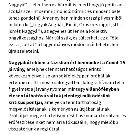
Naggyá!” – jelentsen ez bármit is, merthogy jó politikai
szokás szerint semmitmondó: bármit és mindent bele
lehet gondolni). Amennyiben minden ország ilyesmiből
indulna ki („Tegyük Angliát, Kínát, Oroszországot, stb…
Ismét Naggyá!”), az egyenes út lenne a kollektív
öngyilkossághoz. Már túl szűk, és túlterhelt ez a Föld,
ezt a „tortát” a hagyományos módon már lehetetlen
újra szeletelni.
Nagyjából ebben a fázisban ért bennünket a Covid-19
járvány,
amelynek fenntarthatóságot érintő
következményeit sokan sokféleképpen próbálják
értelmezni. Itt most csak egyetlen dologra hívnám fel a
figyelmet: a járvány nyomán mintegy
villanófényben
élesen láthatóvá váltak jelenlegi működésünk
kritikus pontjai,
amelyek a fenntarthatóság
megvalósításának is keményen az útjában állnak.
Próbáljuk meg ezt a felismerést hasznunkra fordítani, és
erőfeszítéseinket nem arra fókuszálni, hogy mielőbb
visszatérjünk a régi útra!