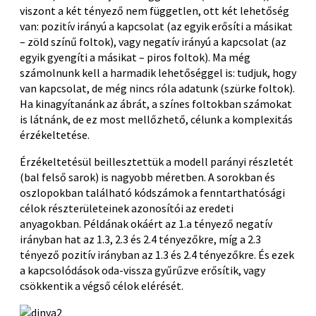
viszont a két tényező nem független, ott két lehetőség
van: pozitív irányú a kapcsolat (az egyik erősíti a másikat
– zöld színű foltok), vagy negatív irányú a kapcsolat (az
egyik gyengíti a másikat – piros foltok). Ma még
számolnunk kell a harmadik lehetőséggel is: tudjuk, hogy
van kapcsolat, de még nincs róla adatunk (szürke foltok).
Ha kinagyítanánk az ábrát, a színes foltokban számokat
is látnánk, de ez most mellőzhető, célunk a komplexitás
érzékeltetése.
Érzékeltetésül beillesztettük a modell parányi részletét
(bal felső sarok) is nagyobb méretben. A sorokban és
oszlopokban található kódszámok a fenntarthatósági
célok részterületeinek azonosítói az eredeti
anyagokban. Példának okáért az 1.a tényező negatív
irányban hat az 1.3, 2.3 és 2.4 tényezőkre, míg a 2.3
tényező pozitív irányban az 1.3 és 2.4 tényezőkre. És ezek
a kapcsolódások oda-vissza gyűrűzve erősítik, vagy
csökkentik a végső célok elérését.