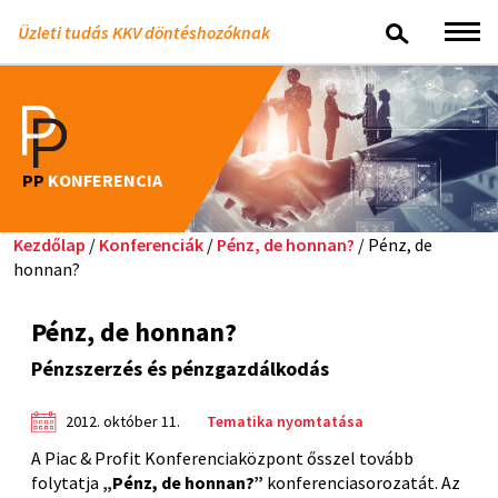
Üzleti tudás KKV döntéshozóknak
PP
KONFERENCIA
Kezdőlap
/
Konferenciák
/
Pénz, de honnan?
/ Pénz, de
honnan?
Pénz, de honnan?
Pénzszerzés és pénzgazdálkodás
2012. október 11.
Tematika nyomtatása
A Piac & Profit Konferenciaközpont ősszel tovább
folytatja
„Pénz, de honnan?”
konferenciasorozatát. Az