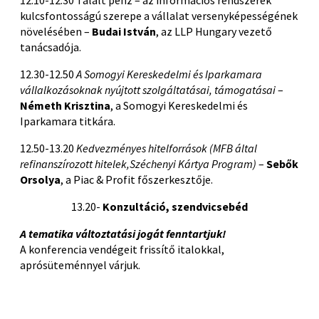
12.10-12.30 Talált pénz – az információs rendszerek
kulcsfontosságú szerepe a vállalat versenyképességének
növelésében –
Budai István
, az LLP Hungary vezető
tanácsadója.
12.30-12.50
A Somogyi Kereskedelmi és Iparkamara
vállalkozásoknak nyújtott szolgáltatásai, támogatásai
–
Németh Krisztina
, a Somogyi Kereskedelmi és
Iparkamara titkára.
12.50-13.20
Kedvezményes hitelforrások (MFB által
refinanszírozott hitelek,Széchenyi Kártya Program)
–
Sebők
Orsolya
, a Piac & Profit főszerkesztője.
13.20-
Konzultáció, szendvicsebéd
A tematika változtatási jogát fenntartjuk!
A konferencia vendégeit frissítő italokkal,
aprósüteménnyel várjuk.