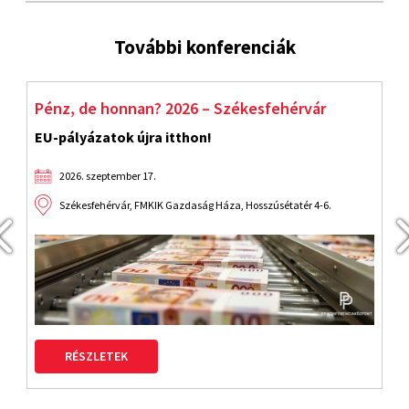
További konferenciák
Pénz, de honnan? 2026 – Székesfehérvár
S
EU-pályázatok újra itthon!
F
2026. szeptember 17.
Székesfehérvár, FMKIK Gazdaság Háza, Hosszúsétatér 4-6.
RÉSZLETEK