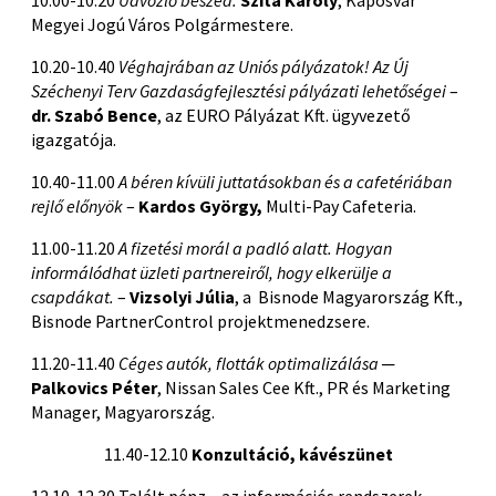
10.00-10.20
Üdvözlő beszéd:
Szita Károly
, Kaposvár
Megyei Jogú Város Polgármestere.
10.20-10.40
Véghajrában az Uniós pályázatok! Az Új
Széchenyi Terv Gazdaságfejlesztési pályázati lehetőségei
–
dr. Szabó Bence
, az EURO Pályázat Kft. ügyvezető
igazgatója.
10.40-11.00
A béren kívüli juttatásokban és a cafetériában
rejlő előnyök
–
Kardos György,
Multi-Pay Cafeteria.
11.00-11.20
A fizetési morál a padló alatt. Hogyan
informálódhat üzleti partnereiről, hogy elkerülje a
csapdákat.
–
Vizsolyi Júlia
, a Bisnode Magyarország Kft.,
Bisnode PartnerControl projektmenedzsere.
11.20-11.40
Céges autók, flották optimalizálása
─
Palkovics Péter
, Nissan Sales Cee Kft., PR és Marketing
Manager, Magyarország.
11.40-12.10
Konzultáció, kávészünet