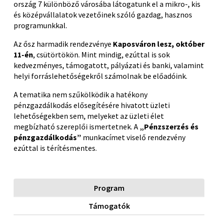
ország 7 különböző városába látogatunk el a mikro-, kis
és középvállalatok vezetőinek szóló gazdag, hasznos
programunkkal.
Az ősz harmadik rendezvénye
Kaposváron lesz, október
11-én
, csütörtökön. Mint mindig, ezúttal is sok
kedvezményes, támogatott, pályázati és banki, valamint
helyi forráslehetőségekről számolnak be előadóink.
A tematika nem szűkölködik a hatékony
pénzgazdálkodás elősegítésére hivatott üzleti
lehetőségekben sem, melyeket az üzleti élet
megbízható szereplői ismertetnek. A
„Pénzszerzés és
pénzgazdálkodás”
munkacímet viselő rendezvény
ezúttal is térítésmentes.
Program
Támogatók