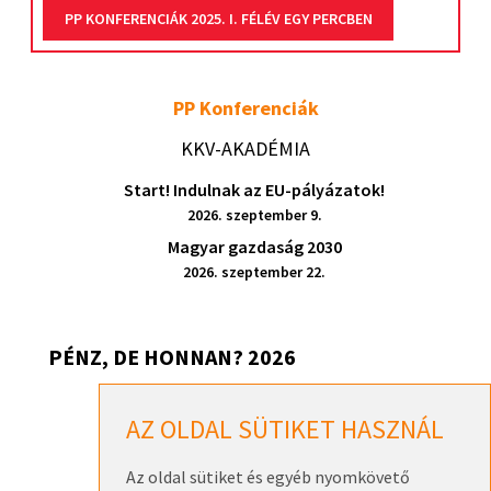
PP KONFERENCIÁK 2025. I. FÉLÉV EGY PERCBEN
PP Konferenciák
KKV-AKADÉMIA
Start! Indulnak az EU-pályázatok!
2026. szeptember 9.
Magyar gazdaság 2030
2026. szeptember 22.
PÉNZ, DE HONNAN? 2026
Pénz, de honnan? 2026 – Székesfehérvár
AZ OLDAL SÜTIKET HASZNÁL
2026. szeptember 17.
Az oldal sütiket és egyéb nyomkövető