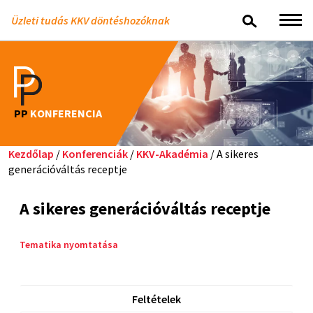
Üzleti tudás KKV döntéshozóknak
PP
KONFERENCIA
Kezdőlap
/
Konferenciák
/
KKV-Akadémia
/ A sikeres
generációváltás receptje
A sikeres generációváltás receptje
Tematika nyomtatása
Feltételek