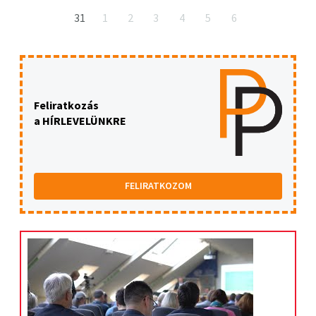
31
1
2
3
4
5
6
Feliratkozás
a HÍRLEVELÜNKRE
FELIRATKOZOM