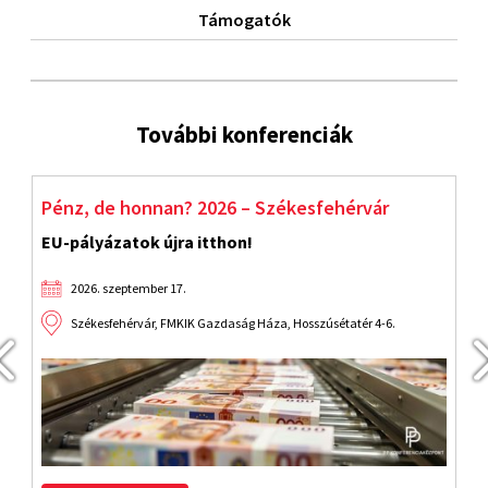
Támogatók
További konferenciák
Pénz, de honnan? 2026 – Székesfehérvár
S
EU-pályázatok újra itthon!
F
2026. szeptember 17.
Székesfehérvár, FMKIK Gazdaság Háza, Hosszúsétatér 4-6.