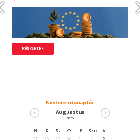
RÉSZLETEK
Konferencianaptár
Augusztus
2026
H
K
Sz
Cs
P
Szo
V
27
28
29
30
31
1
2