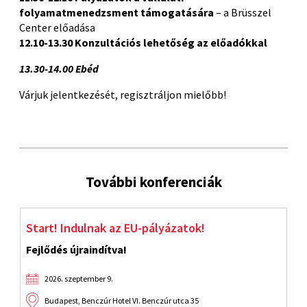
folyamatmenedzsment támogatására
– a Brüsszel
Center előadása
12.10-13.30 Konzultációs lehetőség az előadókkal
13.30-14.00 Ebéd
Várjuk jelentkezését, regisztráljon mielőbb!
További konferenciák
Start! Indulnak az EU-pályázatok!
J
Fejlődés újraindítva!
2026. szeptember 9.
Budapest, Benczúr Hotel VI. Benczúr utca 35