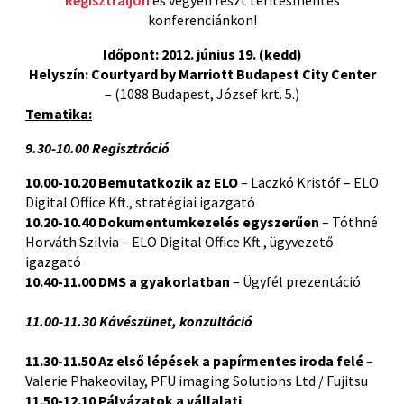
konferenciánkon!
Időpont: 2012. június 19. (kedd)
Helyszín: Courtyard by Marriott Budapest City Center
– (1088 Budapest, József krt. 5.)
Tematika:
9.30-10.00 Regisztráció
10.00-10.20 Bemutatkozik az ELO
– Laczkó Kristóf – ELO
Digital Office Kft., stratégiai igazgató
10.20-10.40 Dokumentumkezelés egyszerűen
– Tóthné
Horváth Szilvia – ELO Digital Office Kft., ügyvezető
igazgató
10.40-11.00 DMS a gyakorlatban
– Ügyfél prezentáció
11.00-11.30 Kávészünet, konzultáció
11.30-11.50 Az első lépések a papírmentes iroda felé
–
Valerie Phakeovilay, PFU imaging Solutions Ltd / Fujitsu
11.50-12.10 Pályázatok a vállalati