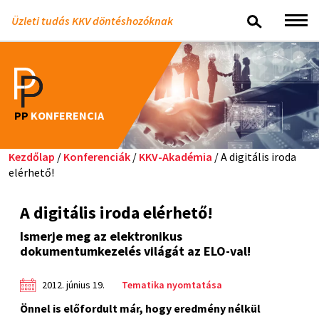
Üzleti tudás KKV döntéshozóknak
PP
KONFERENCIA
Kezdőlap
/
Konferenciák
/
KKV-Akadémia
/ A digitális iroda
elérhető!
A digitális iroda elérhető!
Ismerje meg az elektronikus
dokumentumkezelés világát az ELO-val!
2012. június 19.
Tematika nyomtatása
Önnel is előfordult már, hogy eredmény nélkül