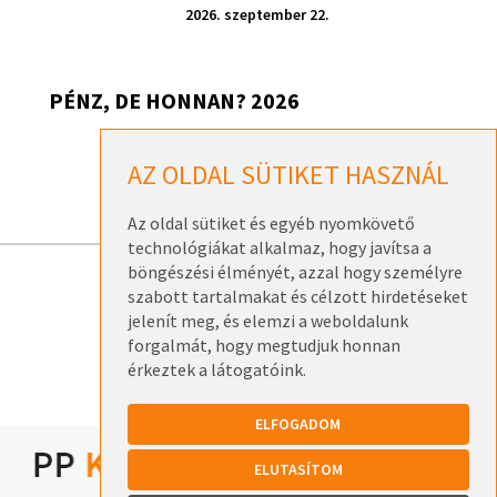
2026. szeptember 22.
PÉNZ, DE HONNAN? 2026
Pénz, de honnan? 2026 – Székesfehérvár
AZ OLDAL SÜTIKET HASZNÁL
2026. szeptember 17.
Az oldal sütiket és egyéb nyomkövető
technológiákat alkalmaz, hogy javítsa a
böngészési élményét, azzal hogy személyre
szabott tartalmakat és célzott hirdetéseket
ELÉRHETŐSÉGEK
jelenít meg, és elemzi a weboldalunk
ADATKEZELÉSI TÁJÉKOZTATÓK
forgalmát, hogy megtudjuk honnan
érkeztek a látogatóink.
ELFOGADOM
ELUTASÍTOM