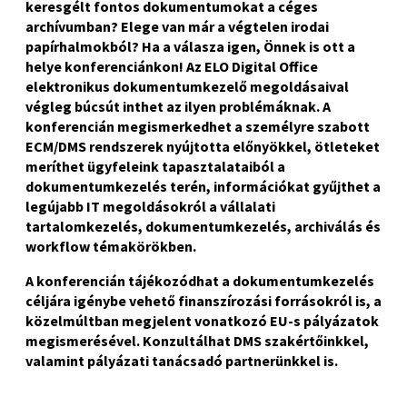
keresgélt fontos dokumentumokat a céges
archívumban? Elege van már a végtelen irodai
papírhalmokból? Ha a válasza igen, Önnek is ott a
helye konferenciánkon! Az ELO Digital Office
elektronikus dokumentumkezelő megoldásaival
végleg búcsút inthet az ilyen problémáknak. A
konferencián megismerkedhet a személyre szabott
ECM/DMS rendszerek nyújtotta előnyökkel, ötleteket
meríthet ügyfeleink tapasztalataiból a
dokumentumkezelés terén, információkat gyűjthet a
legújabb IT megoldásokról a vállalati
tartalomkezelés, dokumentumkezelés, archiválás és
workflow témakörökben.
A konferencián tájékozódhat a dokumentumkezelés
céljára igénybe vehető finanszírozási forrásokról is, a
közelmúltban megjelent vonatkozó EU-s pályázatok
megismerésével. Konzultálhat DMS szakértőinkkel,
valamint pályázati tanácsadó partnerünkkel is.