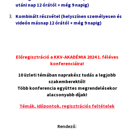
utáni nap 12 órától + még 9 napig)
Kombinált részvétel (helyszínen személyesen és
videón másnap 12 órától + még 9 napig)
Előregisztráció a KKV-AKADÉMIA 2024 1. féléves
konferenciáira!
10 üzleti témában naprakész tudás a legjobb
szakemberektől!
Több konferencia együttes megrendelésekor
alacsonyabb díjak!
Témák, időpontok, regisztrációs feltételek
Rendező: