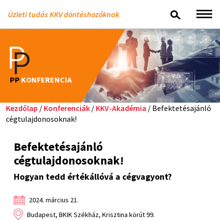
Üzleti tudás KKV döntéshozóknak
PP
KONFERENCIA
Kezdőlap
/
Konferenciák
/
KKV-Akadémia
/ Befektetésajánló
cégtulajdonosoknak!
Befektetésajánló
cégtulajdonosoknak!
Hogyan tedd értékállóvá a cégvagyont?
2024. március 21.
Budapest, BKIK Székház, Krisztina körút 99.