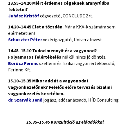
13.55–14.20
Miért érdemes cégeknek aranyrúdba
fektetni?
Juhász Kristóf
cégvezető, CONCLUDE Zrt.
14.20–14.45
Élet a tőzsdén.
Már a KKV-k számára sem
elérhetetlen!
Schuszter Péter
vezérigazgató, Univerz Invest
14.45–15.10
Tudod mennyit ér a vagyonod?
Folyamatos felértékelés
nélkül nincs jó döntés.
Böröcz Ferenc
szellemi és fizikai vagyon értékbecslő,
Ferinno Kft.
15.10–15.35
Mikor add át a vagyonodat
vagyonkezelőnek? Felelős előre tervezés bizalmi
vagyonkezelés keretében.
dr. Szarvák Jenő
jogász, adótanácsadó, HÍD Consulting
(P)
15.35–15.45 Konzultáció az előadókkal