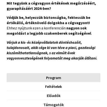
Mit tegyünk a cégvagyon értékének megőrzéséért,
gyarapításáért 2024-ben?
Védjük be, helyezzük biztonságba, fektessük be
értékálló, értéknövelő dolgokba a cégvagyont!
Ehhez nyújtunk ezen a konferencián
nagyon sok
megoldást a legjobb szakemberek segítségével
.
Várjuk a kis- és középvállalatok döntéshozóit,
tulajdonosait, akik cége ki van téve a piaci, gazdasági
kiszámíthatatlanságnak, s az elmúlt évek
vagyonveszteségének folyamatát meg akarják állítani.
Program
Feltételek
Előadók
Támogatók