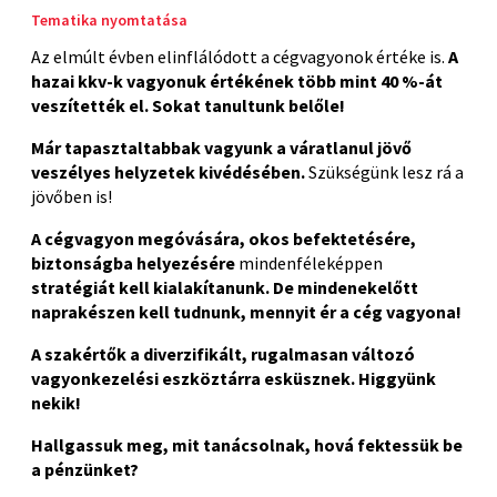
Tematika nyomtatása
Az elmúlt évben elinflálódott a cégvagyonok értéke is.
A
hazai kkv-k vagyonuk értékének több mint 40 %-át
veszítették el. Sokat tanultunk belőle!
Már tapasztaltabbak vagyunk a váratlanul jövő
veszélyes helyzetek kivédésében.
Szükségünk lesz rá a
jövőben is!
A cégvagyon megóvására, okos befektetésére,
biztonságba helyezésére
mindenféleképpen
stratégiát kell kialakítanunk. De mindenekelőtt
naprakészen kell tudnunk, mennyit ér a cég vagyona!
A szakértők a diverzifikált, rugalmasan változó
vagyonkezelési eszköztárra esküsznek.
Higgyünk
nekik!
Hallgassuk meg, mit tanácsolnak, hová fektessük be
a pénzünket?