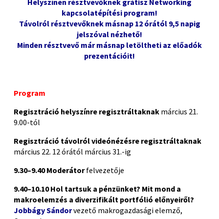
Helyszínen résztvevőknek grátisz Networking
kapcsolatépítési program!
Távolról résztvevőknek másnap 12 órától 9,5 napig
jelszóval nézhető!
Minden résztvevő már másnap letöltheti az előadók
prezentációit!
Program
Regisztráció helyszínre regisztráltaknak
március 21.
9.00-tól
Regisztráció távolról videónézésre regisztráltaknak
március 22. 12 órától március 31.-ig
9.30–9.40 Moderátor
felvezetője
9.40–10.10
Hol tartsuk a pénzünket? Mit mond a
makroelemzés
a diverzifikált portfólió előnyeiről?
Jobbágy Sándor
vezető makrogazdasági elemző,