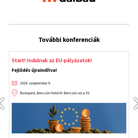
További konferenciák
Start! Indulnak az EU-pályázatok!
J
Fejlődés újraindítva!
2026. szeptember 9.
Budapest, Benczúr Hotel VI. Benczúr utca 35