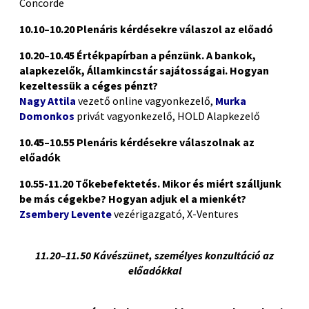
Concorde
10.10–10.20 Plenáris kérdésekre válaszol az előadó
10.20–10.45
Értékpapírban a pénzünk. A bankok,
alapkezelők, Államkincstár sajátosságai. Hogyan
kezeltessük a céges pénzt?
Nagy Attila
vezető online vagyonkezelő,
Murka
Domonkos
privát vagyonkezelő, HOLD Alapkezelő
10.45–10.55 Plenáris kérdésekre válaszolnak az
előadók
10.55-11.20
Tőkebefektetés. Mikor és miért szálljunk
be más cégekbe? Hogyan adjuk el a mienkét?
Zsembery Levente
vezérigazgató, X-Ventures
(P)
11.20–11.50 Kávészünet, személyes konzultáció az
előadókkal
(P)