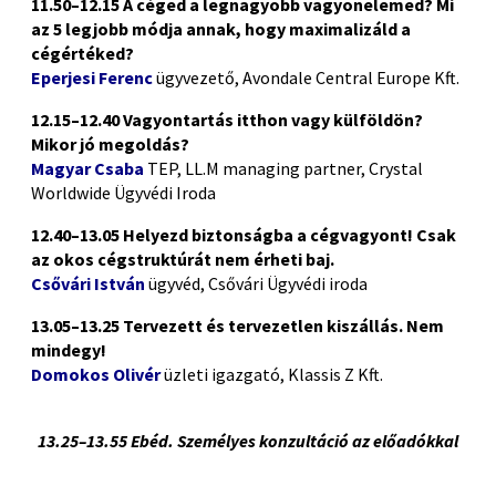
11.50–12.15
A céged a legnagyobb vagyonelemed? Mi
az 5 legjobb módja annak, hogy maximalizáld a
cégértéked?
Eperjesi Ferenc
ügyvezető, Avondale Central Europe Kft.
12.15–12.40
Vagyontartás itthon vagy külföldön?
Mikor jó megoldás?
Magyar Csaba
TEP, LL.M managing partner, Crystal
Worldwide Ügyvédi Iroda
12.40–13.05
Helyezd biztonságba a cégvagyont! Csak
az okos cégstruktúrát nem érheti baj.
Csővári István
ügyvéd, Csővári Ügyvédi iroda
13.05–13.25
Tervezett és tervezetlen kiszállás.
Nem
mindegy!
Domokos Olivér
üzleti igazgató, Klassis Z Kft.
(P)
13.25–13.55 Ebéd. Személyes konzultáció az előadókkal
(P)