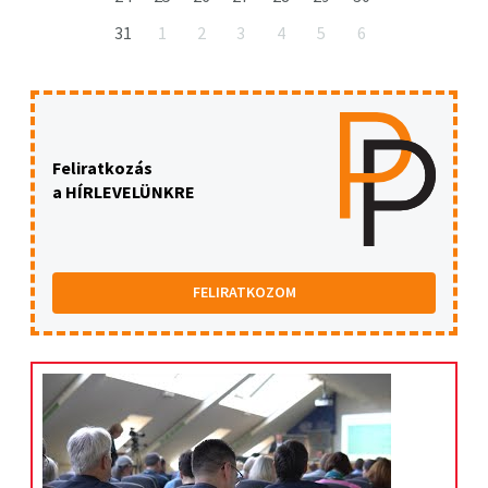
31
1
2
3
4
5
6
Feliratkozás
a HÍRLEVELÜNKRE
FELIRATKOZOM