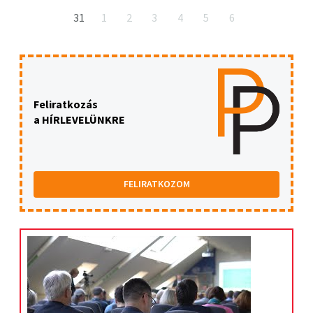
31
1
2
3
4
5
6
Feliratkozás
a HÍRLEVELÜNKRE
FELIRATKOZOM