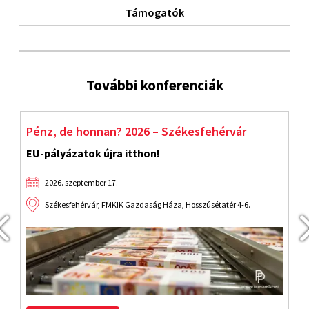
Támogatók
További konferenciák
Pénz, de honnan? 2026 – Székesfehérvár
S
EU-pályázatok újra itthon!
F
2026. szeptember 17.
Székesfehérvár, FMKIK Gazdaság Háza, Hosszúsétatér 4-6.