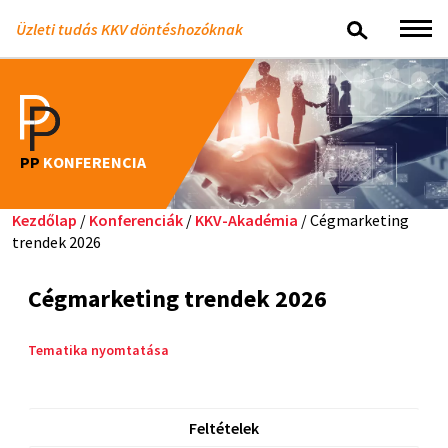
Üzleti tudás KKV döntéshozóknak
PP
KONFERENCIA
Kezdőlap
/
Konferenciák
/
KKV-Akadémia
/ Cégmarketing
trendek 2026
Cégmarketing trendek 2026
Tematika nyomtatása
Feltételek