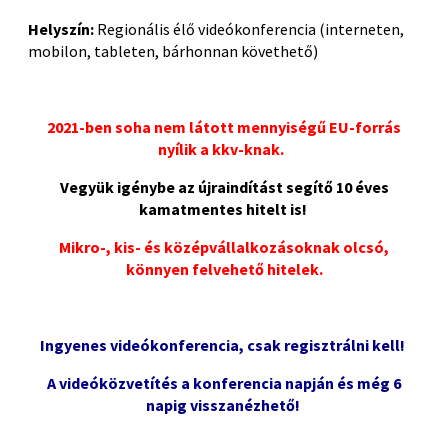
Helyszín:
Regionális élő videókonferencia
(interneten,
mobilon,
tableten
,
bárhonnan kö
vethető)
2021-ben
soha nem látott mennyiségű EU-forrás
nyílik a kkv-knak
.
Vegyük igénybe a
z
újraindítást
segítő
10 éves
kamatmentes hitelt is
!
Mikro-, kis- és középvállalkozásoknak olcsó,
könnyen felvehető hitelek.
P
Ingyenes videókonferencia, csak regisztrálni kell!
A videóközvetítés a konferencia napján és még 6
napig visszanézhető!
P