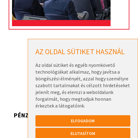
PP Konferenciák
AZ OLDAL SÜTIKET HASZNÁL
KKV-AKADÉMIA
Az oldal sütiket és egyéb nyomkövető
Start! Indulnak az EU-pályázatok!
technológiákat alkalmaz, hogy javítsa a
2026. szeptember 9.
böngészési élményét, azzal hogy személyre
Magyar gazdaság 2030
szabott tartalmakat és célzott hirdetéseket
2026. szeptember 22.
jelenít meg, és elemzi a weboldalunk
forgalmát, hogy megtudjuk honnan
érkeztek a látogatóink.
PÉNZ, DE HONNAN? 2026
ELFOGADOM
Pénz, de honnan? 2026 – Székesfehérvár
ELUTASÍTOM
2026. szeptember 17.