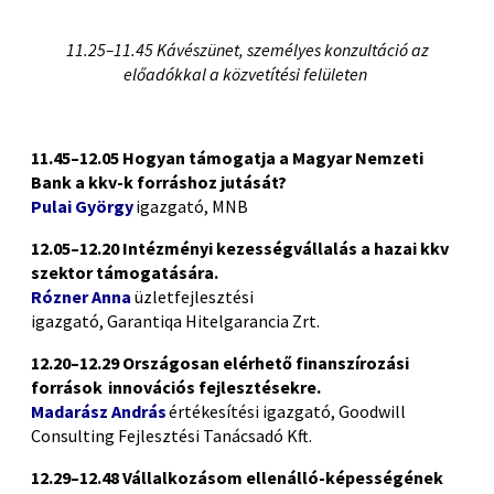
11.
25
–11.
4
5
Kávészünet, személyes konzultáció az
előadókkal a közvetítési felületen
P
11.
4
5
–
12.05
Hogyan támogatja a Magyar Nemzeti
Bank a kkv-k forráshoz jutását?
Pulai
György
igazgató, MNB
1
2
.
05–
12.
2
0
Intézményi kezességvállalás a hazai kkv
szektor támogatására.
Rózner
Anna
üzletfejlesztési
igazgató,
Garantiqa
Hitelgarancia
Zrt
.
12.
2
0
–
12.
29
Országosan elérhető finanszírozási
források innovációs fejlesztésekre.
Madarász András
értékesítési igazgató, Goodwill
Consulting Fejlesztési Tanácsadó Kft.
12.
29–
1
2
.
48
Vállalkozásom ellenálló-képességének