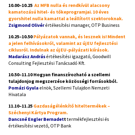
10.
00
–
10.
25
Az MFB nulla és rendkívül alacsony
kamatozású hitel- és tőkeprogramjai
.
10 éves
gyorshitel nulla kamattal
a leállított szektoroknak.
Zsigmond Olivér
értékesítési
manager
, OTP Business
10.
25
–
1
0
.
5
0
Pályázatok vannak, és lesznek is! Mindent
a jelen felhívásokról, valamint az új EU fejlesztési
ciklusról.
Indulnak az új EU-pályázati kiírások.
Madarász András
értékesítési igazgató, Goodwill
Consulting Fejlesztési Tanácsadó Kft.
1
0
.
5
0–
11.
1
0
Hogyan finanszírozható a szellemi
tulajdonjog megszerzése közösségi forrásokból.
Pomázi Gyula
elnök, Szellemi Tulajdon Nemzeti
Hivatala
11.10–11.25
Gazdaságélénkítő
hitel
termékek –
Széchenyi Kártya Program.
Dancsné
Engler
Bernadet
t
termékfejlesztési és
értékesítési vezető, OTP Bank