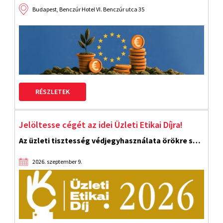
Budapest, Benczúr Hotel VI. Benczúr utca 35
RÉSZLETEK
Jelöltesse cégét az idei Üzleti Etikai Díjra!
Az üzleti tisztesség védjegyhasználata örökre szól!
2026. szeptember 9.