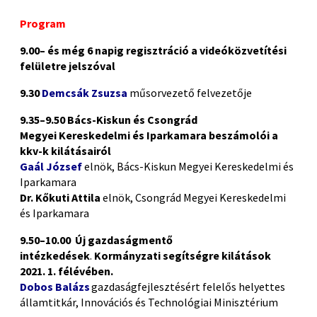
Program
9.00–
és még 6 napig r
egisztráció a videóközvetítési
felületre jelszóval
9.30
Demcsák Zsuzsa
műsorvezető felvezetője
9.35–
9.50
Bács-Kiskun és Csongrád
Megyei Kereskedelmi és Iparkamara beszámolói a
kkv-k kilátásairól
Gaál József
elnök, Bács-Kiskun Megyei Kereskedelmi és
Iparkamara
Dr. Kőkuti Attila
elnök, Csongrád Megyei Kereskedelmi
és Iparkamara
9.50
–
10.
00
Új gazdaságmentő
intézkedések
.
Kormányzati segítségre kilátások
2021. 1. félévében.
Dobos Balázs
gazdaságfejlesztésért felelős helyettes
államtitkár,
Innovációs
és Technológiai Minisztérium