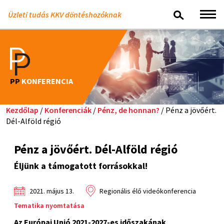
Üzleti tudás KKV döntéshozóknak
PP
KONFERENCIA
Kezdőlap
/
Konferenciák
/
Pénz, de honnan?
/ Pénz a jövőért.
Dél-Alföld régió
Pénz a jövőért. Dél-Alföld régió
Éljünk a támogatott forrásokkal!
2021. május 13.
Regionális élő videókonferencia
Tematika nyomtatása
Az Európai Unió 2021-2027-es időszakának