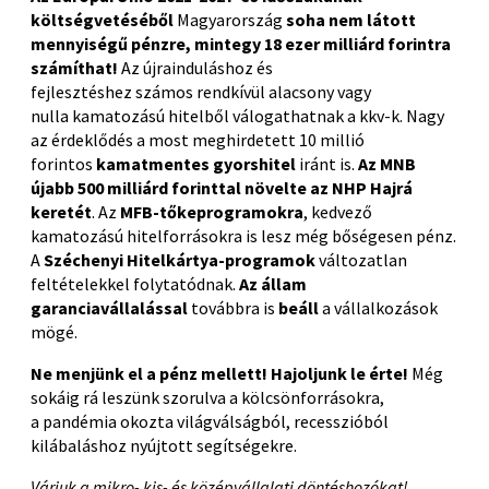
költségvetéséből
Magyarország
soha nem látott
mennyiségű pénzre, mintegy 18 ezer milliárd forintra
számíthat!
Az
újrainduláshoz
és
fejlesztéshez
számos
rendkívül alacsony
vagy
nulla
kamatozású hitelből
válogathatnak a kkv-k.
Nagy
az érdeklődés a most meghirdetett 10 millió
forintos
kamatmentes
gyors
hitel
iránt is.
Az MNB
újabb
500
milliárd forinttal növelte az NHP Hajrá
keretét
. A
z
MFB-
tőkeprogramokra
, kedvező
kamatozású hitelforrásokra is lesz még bőségesen pénz.
A
Széchenyi Hitelkártya-programok
változatlan
feltételekkel folytatódnak.
Az állam
garanciavállalással
továbbra is
beáll
a vállalkozások
mögé.
Ne menjünk el a pénz mellett! Hajoljunk le érte!
Még
sokáig rá leszünk szorulva a kölcsönforrásokra,
a
pandémia
okozta világválságból, recesszióból
kilábaláshoz nyújtott segítségekre.
Várjuk a mikro- kis- és középvállalati döntéshozókat!