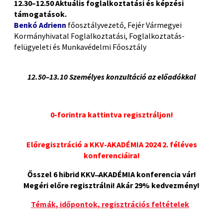
12.30–12.50 Aktuális foglalkoztatási és képzési
támogatások.
Benkó Adrienn
főosztályvezető, Fejér Vármegyei
Kormányhivatal Foglalkoztatási, Foglalkoztatás-
felügyeleti és Munkavédelmi Főosztály
(P)
12.50–13.10 Személyes konzultáció az előadókkal
0-forintra kattintva regisztráljon!
Előregisztráció a KKV-AKADÉMIA 2024 2. féléves
konferenciáira!
Ősszel 6 hibrid KKV ̶ AKADÉMIA konferencia vár!
Megéri előre regisztrálni! Akár 29% kedvezmény!
Témák, időpontok, regisztrációs feltételek