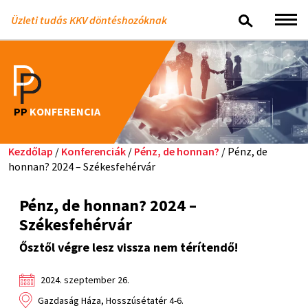
Üzleti tudás KKV döntéshozóknak
PP
KONFERENCIA
Kezdőlap
/
Konferenciák
/
Pénz, de honnan?
/ Pénz, de
honnan? 2024 – Székesfehérvár
Pénz, de honnan? 2024 –
Székesfehérvár
Ősztől végre lesz vissza nem térítendő!
2024. szeptember 26.
Gazdaság Háza, Hosszúsétatér 4-6.