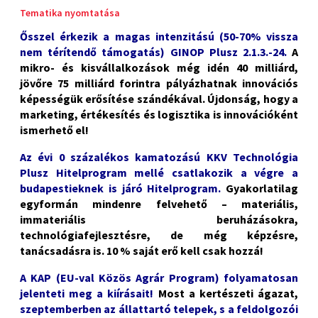
Tematika nyomtatása
Ősszel érkezik a magas intenzitású (50-70% vissza
nem térítendő támogatás) GINOP Plusz 2.1.3.-24.
A
mikro- és kisvállalkozások még idén 40 milliárd,
jövőre 75 milliárd forintra pályázhatnak innovációs
képességük erősítése szándékával. Újdonság, hogy a
marketing, értékesítés és logisztika is innovációként
ismerhető el!
Az évi 0 százalékos kamatozású KKV Technológia
Plusz Hitelprogram mellé csatlakozik a végre a
budapestieknek is járó Hitelprogram.
Gyakorlatilag
egyformán mindenre felvehető – materiális,
immateriális beruházásokra,
technológiafejlesztésre, de még képzésre,
tanácsadásra is. 10 % saját erő kell csak hozzá!
A KAP (EU-val Közös Agrár Program) folyamatosan
jelenteti meg a kiírásait!
Most a kertészeti ágazat,
szeptemberben az állattartó telepek, s a feldolgozói