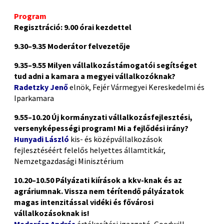
Program
Regisztráció: 9.00
órai kezdettel
9.30–9.35 Moderátor
felvezetője
9.35–9.55
Milyen vállalkozástámogatói segítséget
tud adni a kamara a megyei vállalkozóknak?
Radetzky Jenő
elnök, Fejér Vármegyei Kereskedelmi és
Iparkamara
9.55–10.20 Új kormányzati vállalkozásfejlesztési,
versenyképességi program! Mi a fejlődési irány?
Hunyadi László
kis- és középvállalkozások
fejlesztéséért felelős helyettes államtitkár
,
Nemzetgazdasági Minisztérium
10.20–10.50 Pályázati kiírások a kkv-knak és az
agráriumnak.
Vissza nem térítendő pályázatok
magas intenzitással vidéki és fővárosi
vállalkozásoknak is!