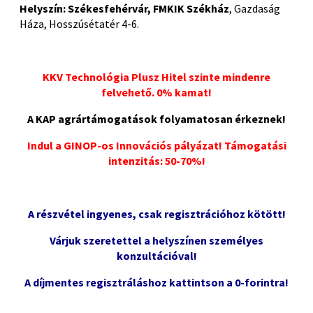
Helyszín:
Székesfehérvár, FMKIK Székház
, Gazdaság
Háza, Hosszúsétatér 4-6.
KKV Technológia Plusz Hitel szinte mindenre
felvehető. 0% kamat!
A KAP agrártámogatások folyamatosan érkeznek!
Indul a GINOP-os Innovációs pályázat! Támogatási
intenzitás: 50-70%!
A részvétel ingyenes, csak regisztrációhoz kötött!
Várjuk szeretettel a helyszínen személyes
konzultációval!
A díjmentes regisztráláshoz kattintson a 0-forintra!