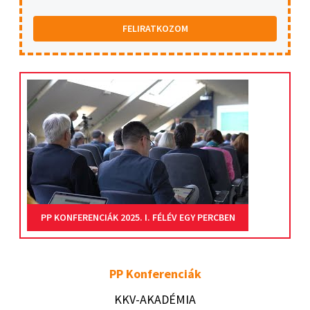
FELIRATKOZOM
PP KONFERENCIÁK 2025. I. FÉLÉV EGY PERCBEN
PP Konferenciák
KKV-AKADÉMIA