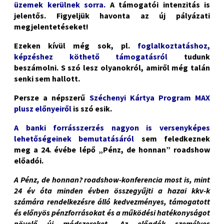
üzemek kerülnek sorra.
A támogatói intenzitás is
jelentős. Figyeljük havonta az új pályázati
megjelentetéseket!
Ezeken kívül még sok, pl.
foglalkoztatáshoz,
képzéshez köthető támogatásról
tudunk
beszámolni. S szó lesz olyanokról, amiről még talán
senki sem hallott.
Persze a népszerű
Széchenyi Kártya Program MAX
plusz előnyeiről
is szó esik.
A banki forrásszerzés nagyon is versenyképes
lehetőségeinek bemutatásáról
sem feledkeznek
meg a 24. évébe lépő „Pénz, de honnan” roadshow
előadói.
A Pénz, de honnan? roadshow-konferencia most is, mint
24 év óta minden évben összegyűjti a hazai kkv-k
számára rendelkezésre álló kedvezményes, támogatott
és előnyös pénzforrásokat és a működési hatékonyságot
növelő új módszereket. Az előadók személyes