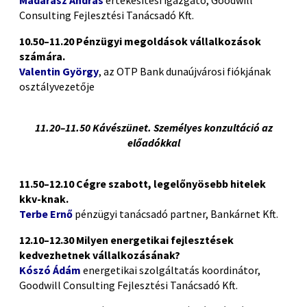
Madarász András
értékesítési igazgató, Goodwill
Consulting Fejlesztési Tanácsadó Kft.
10.50–11.20 Pénzügyi megoldások vállalkozások
számára.
Valentin György
, az OTP Bank dunaújvárosi fiókjának
osztályvezetője
(P)
11.20–11.50 Kávészünet. Személyes konzultáció az
előadókkal
(P)
11.50–12.10
Cégre szabott, legelőnyösebb hitelek
kkv-knak.
Terbe Ernő
pénzügyi tanácsadó partner, Bankárnet Kft.
12.10–12.30 Milyen energetikai fejlesztések
kedvezhetnek vállalkozásának?
Kószó Ádám
energetikai szolgáltatás koordinátor,
Goodwill Consulting Fejlesztési Tanácsadó Kft.