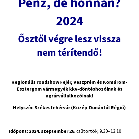
Pénz, de honnan?
2024
Ősztől végre lesz vissza
nem térítendő!
Regionális roadshow Fejér, Veszprém és Komárom-
Esztergom vármegyék kkv-döntéshozóinak és
agrárvállalkozóinak!
Helyszín: Székesfehérvár (Közép-Dunántúl Régió)
Időpont:
2024. szeptember 26.
csütörtök, 9.30–13.10