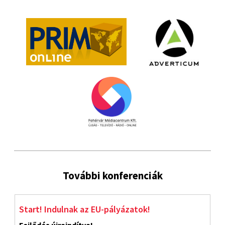
További konferenciák
Start! Indulnak az EU-pályázatok!
J
Fejlődés újraindítva!