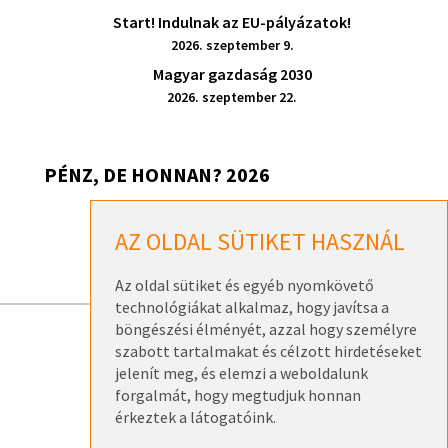
Start! Indulnak az EU-pályázatok!
2026. szeptember 9.
Magyar gazdaság 2030
2026. szeptember 22.
PÉNZ, DE HONNAN? 2026
Pénz, de honnan? 2026 – Székesfehérvár
AZ OLDAL SÜTIKET HASZNÁL
2026. szeptember 17.
Az oldal sütiket és egyéb nyomkövető
technológiákat alkalmaz, hogy javítsa a
böngészési élményét, azzal hogy személyre
szabott tartalmakat és célzott hirdetéseket
ELÉRHETŐSÉGEK
jelenít meg, és elemzi a weboldalunk
ADATKEZELÉSI TÁJÉKOZTATÓK
forgalmát, hogy megtudjuk honnan
érkeztek a látogatóink.