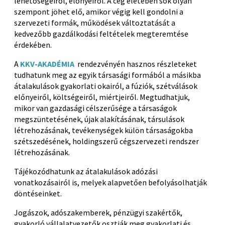
lehetőségeiről, előnyeiről. A cég életében sok olyan
szempont jöhet elő, amikor végig kell gondolni a
szervezeti formák, működések változtatását a
kedvezőbb gazdálkodási feltételek megteremtése
érdekében.
A
KKV-AKADÉMIA
rendezvényén hasznos részleteket
tudhatunk meg az egyik társasági formából a másikba
átalakulások gyakorlati okairól, a fúziók, szétválások
előnyeiről, költségeiről, miértjeiről. Megtudhatjuk,
mikor van gazdasági célszerűsége a társaságok
megszüntetésének, újak alakításának, társulások
létrehozásának, tevékenységek külön társaságokba
szétszedésének, holdingszerű cégszervezeti rendszer
létrehozásának.
Tájékozódhatunk az átalakulások adózási
vonatkozásairól is, melyek alapvetően befolyásolhatják
döntéseinket.
Jogászok, adószakemberek, pénzügyi szakértők,
gyakorló vállalatvezetők osztják meg gyakorlati és