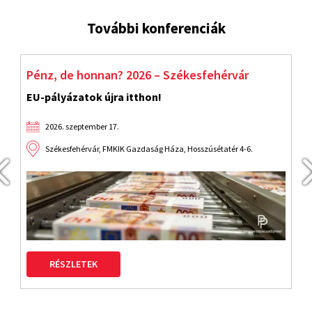
További konferenciák
Start! Indulnak az EU-pályázatok!
J
Fejlődés újraindítva!
2026. szeptember 9.
Budapest, Benczúr Hotel VI. Benczúr utca 35
RÉSZLETEK