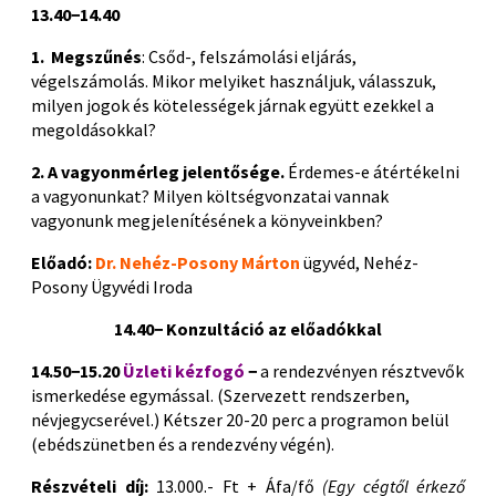
13.40−14.40
1. Megszűnés
: Csőd-, felszámolási eljárás,
végelszámolás. Mikor melyiket használjuk, válasszuk,
milyen jogok és kötelességek járnak együtt ezekkel a
megoldásokkal?
2. A vagyonmérleg jelentősége.
Érdemes-e átértékelni
a vagyonunkat? Milyen költségvonzatai vannak
vagyonunk megjelenítésének a könyveinkben?
Előadó:
Dr. Nehéz-Posony Márton
ügyvéd, Nehéz-
Posony Ügyvédi Iroda
14.40− Konzultáció az előadókkal
14.50−15.20
Üzleti kézfogó
−
a rendezvényen résztvevők
ismerkedése egymással. (Szervezett rendszerben,
névjegycserével.) Kétszer 20-20 perc a programon belül
(ebédszünetben és a rendezvény végén).
Részvételi díj:
13.000.- Ft + Áfa/fő
(Egy cégtől érkező