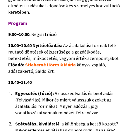
elméleti tudásukat előadások és személyes konzultáció
keretében.
Program
9.30−10.00:
Regisztráció
10.00−10.40
Nyitóelőadás:
Az átalakulási formák felé
mutató döntések célszerűsége a gazdálkodás,
befektetés, működtetés, vagyoni érték szempontjából.
Előadó:
Stieberné Hörcsik Mária
könyvvizsgáló,
adószakértő, Saldo Zrt.
10.40−11.40
Egyesülés (fúzió):
Az összeolvadás és beolvadás
(felvásárlás). Mikor és miért válasszuk ezeket az
átalakulási formákat. Milyen adózási, jogi
vonatkozásai vannak mindkét félre nézve.
Szétválás, kiválás:
Mi a különbség a kettő között?
Mikor érdemes elválásban gondolkodni. Mi az ára?