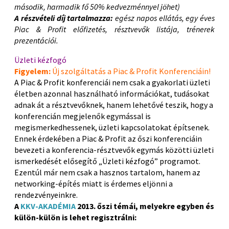
második, harmadik fő 50% kedvezménnyel jöhet)
A részvételi díj tartalmazza:
egész napos ellátás, egy éves
Piac & Profit előfizetés, résztvevők listája, trénerek
prezentációi.
Üzleti kézfogó
Figyelem:
Új szolgáltatás a Piac & Profit Konferenciáin!
A Piac & Profit konferenciái nem csak a gyakorlati üzleti
életben azonnal használható információkat, tudásokat
adnak át a résztvevőknek, hanem lehetővé teszik, hogy a
konferencián megjelenők egymással is
megismerkedhessenek, üzleti kapcsolatokat építsenek.
Ennek érdekében a Piac & Profit az őszi konferenciáin
bevezeti a konferencia-résztvevők egymás közötti üzleti
ismerkedését elősegítő „Üzleti kézfogó” programot.
Ezentúl már nem csak a hasznos tartalom, hanem az
networking-építés miatt is érdemes eljönni a
rendezvényeinkre.
A
KKV-AKADÉMIA
2013. őszi témái, melyekre egyben és
külön-külön is lehet regisztrálni: