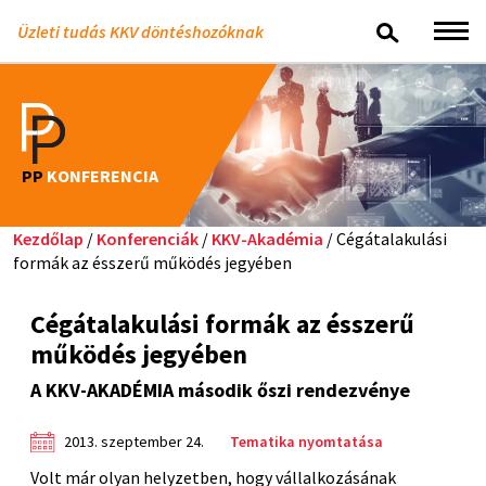
Üzleti tudás KKV döntéshozóknak
PP
KONFERENCIA
Kezdőlap
/
Konferenciák
/
KKV-Akadémia
/ Cégátalakulási
formák az ésszerű működés jegyében
Cégátalakulási formák az ésszerű
működés jegyében
A KKV-AKADÉMIA második őszi rendezvénye
2013. szeptember 24.
Tematika nyomtatása
Volt már olyan helyzetben, hogy vállalkozásának