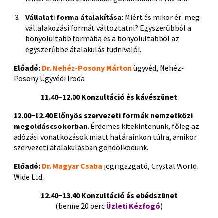
Vállalati forma átalakítása
: Miért és mikor éri meg
vállalakozási formát változtatni? Egyszerűbből a
bonyolultabb formába és a bonyolultabból az
egyszerűbbe átalakulás tudnivalói.
Előadó:
Dr. Nehéz-Posony Márton
ügyvéd, Nehéz-
Posony Ügyvédi Iroda
11.40−12.00 Konzultáció és kávészünet
12.00−12.40 Előnyös szervezeti formák nemzetközi
megoldáscsokorban
. Érdemes kitekintenünk, főleg az
adózási vonatkozások miatt határainkon túlra, amikor
szervezeti átalakulásban gondolkodunk.
Előadó:
Dr. Magyar Csaba
jogi igazgató, Crystal World
Wide Ltd.
12.40−13.40 Konzultáció és ebédszünet
(benne 20 perc
Üzleti Kézfogó
)