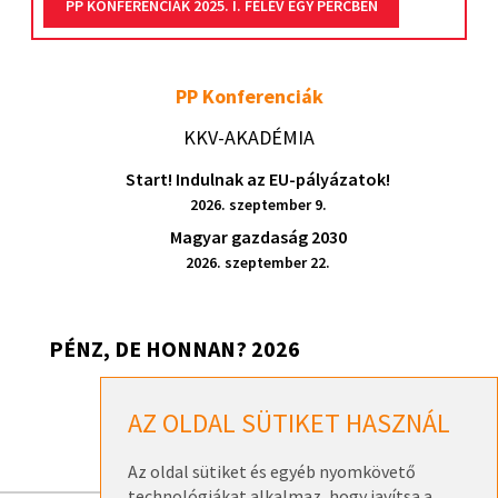
PP KONFERENCIÁK 2025. I. FÉLÉV EGY PERCBEN
PP Konferenciák
KKV-AKADÉMIA
Start! Indulnak az EU-pályázatok!
2026. szeptember 9.
Magyar gazdaság 2030
2026. szeptember 22.
PÉNZ, DE HONNAN? 2026
Pénz, de honnan? 2026 – Székesfehérvár
AZ OLDAL SÜTIKET HASZNÁL
2026. szeptember 17.
Az oldal sütiket és egyéb nyomkövető
technológiákat alkalmaz, hogy javítsa a