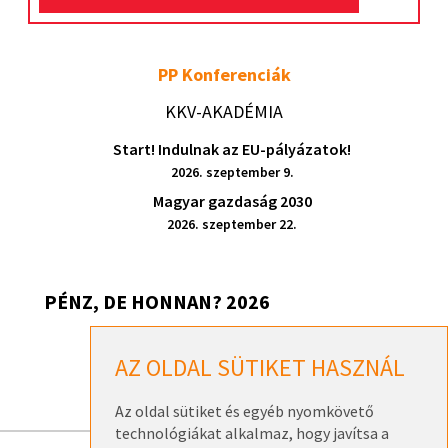
PP Konferenciák
KKV-AKADÉMIA
Start! Indulnak az EU-pályázatok!
2026. szeptember 9.
Magyar gazdaság 2030
2026. szeptember 22.
PÉNZ, DE HONNAN? 2026
Pénz, de honnan? 2026 – Székesfehérvár
AZ OLDAL SÜTIKET HASZNÁL
2026. szeptember 17.
Az oldal sütiket és egyéb nyomkövető
technológiákat alkalmaz, hogy javítsa a