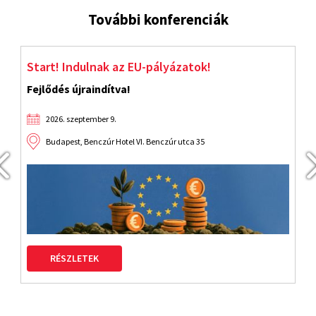
További konferenciák
Start! Indulnak az EU-pályázatok!
J
Fejlődés újraindítva!
2026. szeptember 9.
Budapest, Benczúr Hotel VI. Benczúr utca 35
RÉSZLETEK