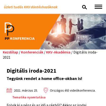
Üzleti tudás KKV döntéshozóknak
PP
KONFERENCIA
Kezdőlap
/
Konferenciák
/
KKV-Akadémia
/ Digitális iroda-
2021
Digitális iroda-2021
Tegyünk rendet a home office-okban is!
2021. március 25.
Országos élő videókonferencia.
Tematika nyomtatása
Folyik ki a pénz és az idő a cégből? Akkor az irodai