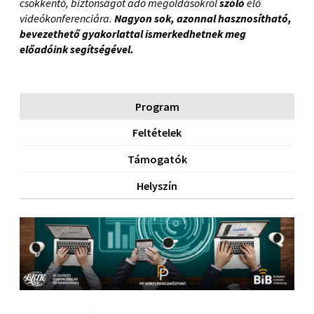
csökkentő, biztonságot adó megoldásokról
szóló
élő
videókonferenciára.
Nagyon sok, azonnal hasznosítható,
bevezethető gyakorlattal ismerkedhetnek meg
előadóink segítségével.
Program
Feltételek
Támogatók
Helyszín