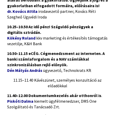
aláírás berobbant a gyakorlatba. Ügyeljünk a jogi és a
gyakorlatban elfogadott formáira, előírásaira is!
dr. Kovács Attila
irodavezető partner, Kovács Réti
Szegheő Ügyvédi Iroda
10.25–10.50 Az idő pénz! Száguldó pénzügyek a
digitális sztrádán.
Kökény Roland
kkv marketing és értékesítés támogatás
vezetője, K&H Bank
10.50–11.15 eCÉG. Cégmenedzsment az interneten. A
banki számlaforgalom és a NAV számlákkal
szinkronizálásban rejlő előnyök.
Dén Mátyás András
ügyvezető, Technokrats Kft
11.15–11.40 Kávészünet, személyes konzultáció az
előadókkal
11.40–12.00 Dokumentumkezelés akár otthonról is
.
Piskóti Dalma
kiemelt ügyfélmenedzser, DMS One
Szolgáltató és Tanácsadó Zrt.