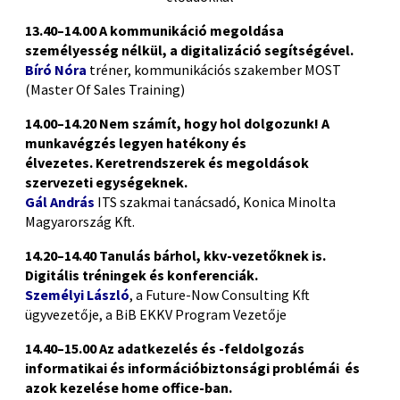
13.40–14.00 A kommunikáció megoldása
személyesség nélkül, a digitalizáció segítségével.
Bíró Nóra
tréner, kommunikációs szakember MOST
(Master Of Sales Training)
14.00–14.20 Nem számít, hogy hol dolgozunk! A
munkavégzés legyen hatékony és
élvezetes.
Keretrendszerek és megoldások
szervezeti egységeknek.
Gál András
ITS szakmai tanácsadó, Konica Minolta
Magyarország Kft.
14.20–14.40
Tanulás bárhol, kkv-vezetőknek is.
Digitális tréningek és konferenciák.
Személyi László
, a Future-Now Consulting Kft
ügyvezetője, a BiB EKKV Program Vezetője
14.40–15.00
Az adatkezelés és -feldolgozás
informatikai és információbiztonsági problémái és
azok kezelése
home office-ban.