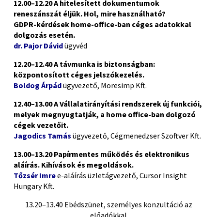
12.00–12.20 A hitelesített dokumentumok
reneszánszát éljük. Hol, mire használható?
GDPR-kérdések home-office-ban céges adatokkal
dolgozás esetén.
dr. Pajor Dávid
ügyvéd
12.20–12.40
A távmunka is biztonságban:
központosított céges jelszókezelés.
Boldog Árpád
ügyvezető, Moresimp Kft.
12.40–13.00 A Vállalatirányítási rendszerek új funkciói,
melyek megnyugtatják, a home office-ban dolgozó
cégek vezetőit.
Jagodics Tamás
ügyvezető, Cégmenedzser Szoftver Kft.
13.00–13.20 Papírmentes működés és elektronikus
aláírás. Kihívások és megoldások.
Tőzsér Imre
e-aláírás üzletágvezető, Cursor Insight
Hungary Kft.
13.20–13.40 Ebédszünet, személyes konzultáció az
előadókkal