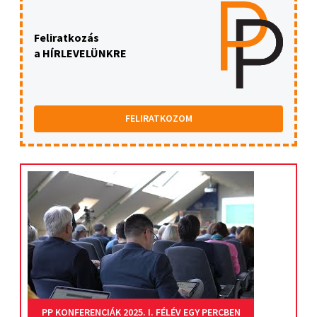
Feliratkozás
a HÍRLEVELÜNKRE
FELIRATKOZOM
PP KONFERENCIÁK 2025. I. FÉLÉV EGY PERCBEN