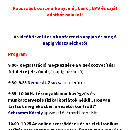
Kapcsoljuk össze a könyvelői, banki, NAV és saját
adatbázisainkat!
p
A videóközvetítés a konferencia napján és még 6
napig visszanézhető!
Program
9.00–
Regisztráció megkezdése a videóközvetítési
felületre jelszóval
(7 napig nézhető)
9.30–9.35
Demcsák Zsuzsa
moderátor
9.35–10.00 Hatékonyabb munkavégzés és
munkaszervezés fizikai korlátok nélkül. Hogyan
tartsuk meg eközben a vezetői kontrollt?
Schramm Károly
ügyvezető, SmartFront Kft.
10.00–10.25 Az online szerződések és az elektronikus