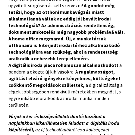
ügyvitelt sürgősen át kell szervezni!
A gondot még
tetézi, hogy az otthoni munkavégzés miatt
alkalmatlanná váltak az eddig jól bevált irodai
technológiák? Az adminisztrációs rendetlenség,
dokumentumkezelés még nagyobb problémává vált.
A home office megmarad
.
Új, a
munkatársak
otthonaira is kiterjedt irodai térhez
alkalmazkodó
technológiákra van szükség, ahol a rendezettség
uralkodik a nehezebb terep ellenére.
A digitális iroda piaca
rohamosan alkalmazkodott
a
pandémia okozta új kihívásokra. A
rugalmasságot,
agilitást elváró igényekre kényelmes, költségeket
csökkentő megoldások születtek,
a digitalizáltság a
cégek többségében rendkívüli méretekben megnőtt, s
egyre inkább eluralkodik az irodai munka minden
területén.
Várjuk a kis- és középvállalati döntéshozókat a
napjainkban kikerülhetetlen feladat: a digitális iroda
kiépítéséről,
az új technológiákról és a költségeket