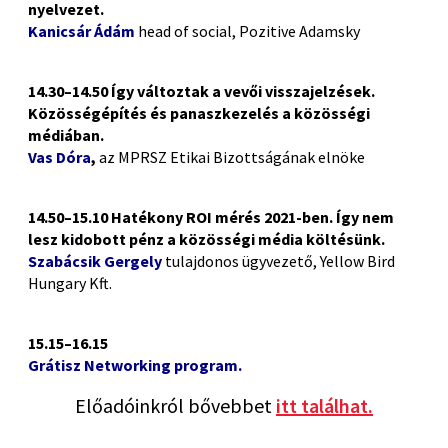
nyelvezet.
Kanicsár Ádám
head of social, Pozitive Adamsky
14.30–14.50 Így változtak a vevői visszajelzések.
Közösségépítés és panaszkezelés a közösségi
médiában.
Vas Dóra
,
az MPRSZ Etikai Bizottságának elnöke
p
14.50–15.10 Hatékony ROI mérés 2021-ben
.
Így nem
lesz kidobott pénz a közösségi média költésünk.
Szabácsik Gergely
tulajdonos ügyvezető, Yellow Bird
Hungary Kft.
15.15–16.15
Grátisz Networking program.
Előadóinkról bővebbet
itt találhat.