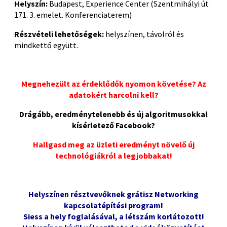
Helyszín:
Budapest, Experience Center (Szentmihályi út
171. 3. emelet. Konferenciaterem)
Részvételi lehetőségek:
helyszínen, távolról és
mindkettő együtt.
Megnehezült az érdeklődők nyomon követése? Az
adatokért harcolni kell?
Drágább, eredménytelenebb és új algoritmusokkal
kísérletező Facebook?
Hallgasd meg az üzleti eredményt növelő új
technológiákról a legjobbakat!
p
Helyszínen résztvevőknek grátisz Networking
kapcsolatépítési program!
Siess a hely foglalásával, a létszám korlátozott!