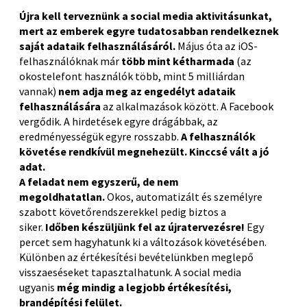
Újra kell terveznünk a social media aktivitásunkat,
mert az emberek egyre tudatosabban rendelkeznek
saját adataik felhasználásáról.
Május óta az iOS-
felhasználóknak már
több mint kétharmada
(az
okostelefont használók több, mint 5 milliárdan
vannak)
nem adja meg az engedélyt adataik
felhasználására
az alkalmazások között. A Facebook
vergődik. A hirdetések egyre drágábbak, az
eredményességük egyre rosszabb.
A felhasználók
követése rendkívül megnehezült.
Kinccsé vált a jó
adat.
A feladat nem egyszerű, de nem
megoldhatatlan.
Okos, automatizált és személyre
szabott követőrendszerekkel pedig biztos a
siker.
Időben készüljünk fel az újratervezésre!
Egy
percet sem hagyhatunk ki a változások követésében.
Különben az értékesítési bevételünkben meglepő
visszaeséseket tapasztalhatunk. A social media
ugyanis
még mindig a legjobb értékesítési,
brandépítési felület.