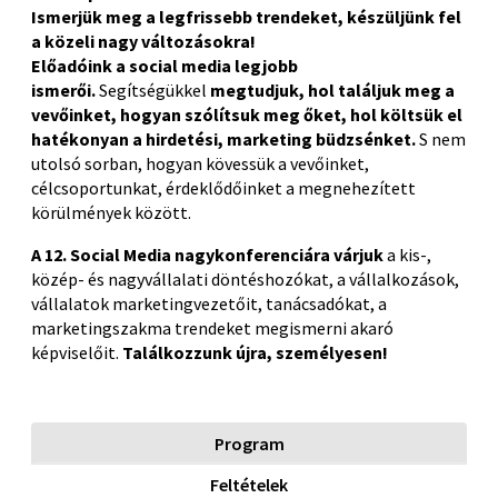
Ismerjük meg a legfrissebb trendeket, készüljünk fel
a közeli nagy változásokra!
Előadóink a social media legjobb
ismerői.
Segítségükkel
megtudjuk, hol találjuk meg a
vevőinket, hogyan szólítsuk meg őket, hol költsük el
hatékonyan a hirdetési, marketing büdzsénket.
S nem
utolsó sorban, hogyan kövessük a vevőinket,
célcsoportunkat, érdeklődőinket a megnehezített
körülmények között.
A 12. Social Media nagykonferenciára várjuk
a kis-,
közép- és nagyvállalati döntéshozókat, a vállalkozások,
vállalatok marketingvezetőit, tanácsadókat, a
marketingszakma trendeket megismerni akaró
képviselőit.
Találkozzunk újra, személyesen!
Program
Feltételek