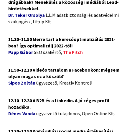
drágábbak?
Menekülés a közösségi médiából
Lead-
hirdetésekkel.
Dr.
Teker Orsolya
L.L.M adatbiztonsági és adatvédelmi
szakjogász, Liftup Kft.
11.30–11.50 Merre tart a keresőoptimalizálás 2021-
ben?
Így optimalizálj 2022-től!
Papp Gábor
SEO szakértő,
The Pitch
11.50–12.10 Videós tartalom a Facebookon: mégsem
olyan magas ez a küszöb?
Sipos Zoltán
ügyvezető, Kreatív Kontroll
12.10–12.30 A B2B és a Linkedin. A jó céges profil
hozadéka.
Dénes Vanda
ügyvezető tulajdonos, Open Online Kft.
12.30–12.50 Webáruházi social media értékesítési