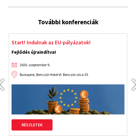
További konferenciák
Start! Indulnak az EU-pályázatok!
J
Fejlődés újraindítva!
2026. szeptember 9.
Budapest, Benczúr Hotel VI. Benczúr utca 35
RÉSZLETEK