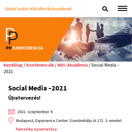
Üzleti tudás KKV döntéshozóknak
PP
KONFERENCIA
Kezdőlap
/
Konferenciák
/
KKV-Akadémia
/ Social Media –
2021
Social Media –2021
Újratervezés!
2021. szeptember 9.
Budapest, Experience Center. Szentmihályi út 171. 3. emelet
Tematika nyomtatása