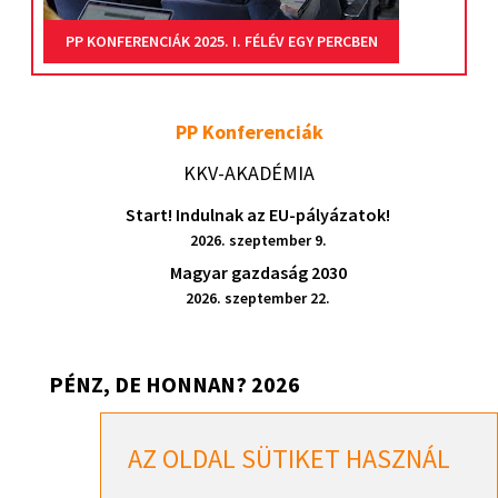
PP KONFERENCIÁK 2025. I. FÉLÉV EGY PERCBEN
PP Konferenciák
KKV-AKADÉMIA
Start! Indulnak az EU-pályázatok!
2026. szeptember 9.
Magyar gazdaság 2030
2026. szeptember 22.
PÉNZ, DE HONNAN? 2026
Pénz, de honnan? 2026 – Székesfehérvár
AZ OLDAL SÜTIKET HASZNÁL
2026. szeptember 17.