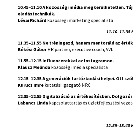
10.45–11.10
A közösségi média megkerülhetetlen. Tájé
eladástechnikák.
Lévai Richárd
közösségi marketing specialista
11.10–11.35 
11.35–11.55
Ne tréningezd, hanem mentoráld az értéke
Békési Gábor
HR partner, executive coach, VVI.
11.55–12.15
Influencerekkel az Instagramon.
Klausz Melinda
közösségi média specialista
12.15–12.35
A generációk tartózkodási helyei.
Ott szó
Kurucz Imre
kutatási igazgató NRC
12.35–12.55 Digitalizáció az értékesítésben. Dolgozó
Labancz Linda
kapcsolattartás és üzletfejlesztési veze
12.55–13.40 