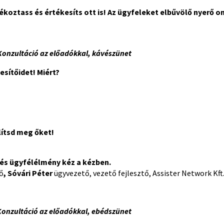
koztass és értékesíts ott is! Az ügyfeleket elbűvölő nyerő on
Konzultáció az előadókkal, kávészünet
sítőidet! Miért?
lítsd meg őket!
i és ügyfélélmény kéz a kézben.
tő
, Sóvári Péter
ügyvezető, vezető fejlesztő, Assister Network Kft
Konzultáció az előadókkal, ebédszünet