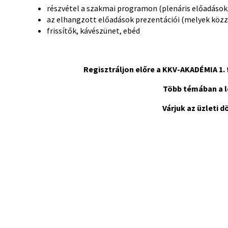
részvétel a szakmai programon (plenáris előadások
az elhangzott előadások prezentációi (melyek közz
frissítők, kávészünet, ebéd
Regisztráljon előre a KKV-AKADÉMIA 1.
Több témában a l
Várjuk az üzleti 