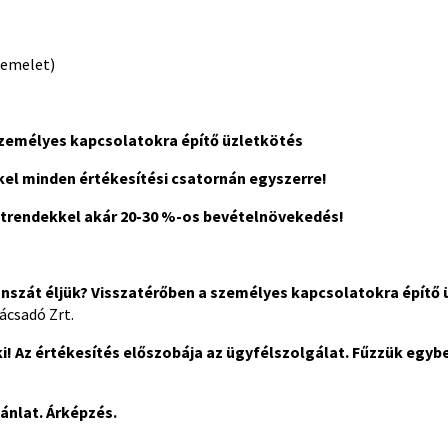
 emelet)
személyes kapcsolatokra építő üzletkötés
el minden értékesítési csatornán egyszerre!
i trendekkel akár 20-30 %-os bevételnövekedés!
nszát éljük? Visszatérőben a személyes kapcsolatokra építő 
ácsadó Zrt.
! Az értékesítés előszobája az ügyfélszolgálat. Fűzzük egybe
jánlat.
Árképzés.