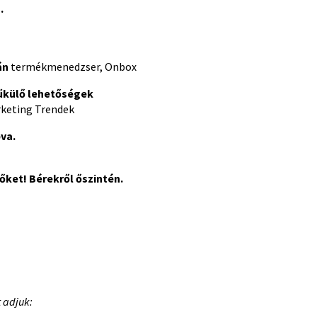
.
án
termékmenedzser, Onbox
zűkülő lehetőségek
rketing Trendek
va.
 őket! Bérekről őszintén.
 adjuk: