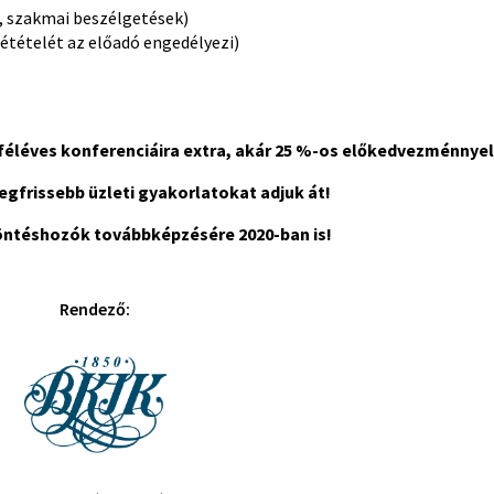
, szakmai beszélgetések)
étételét az előadó engedélyezi)
 féléves konferenciáira extra, akár 25 %-os előkedvezménnye
egfrissebb üzleti gyakorlatokat adjuk át!
döntéshozók továbbképzésére 2020-ban is!
Rendező: