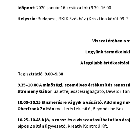
Időpont:
2020. január 16. (csütörtök) 9.30–16.00
Helyszín:
Budapest, BKIK Székház (Krisztina körút 99. 7.
Visszatérőben a 
Legyünk termékeinkk
A legújabb értékesítés
Regisztráció:
9.00–9.30
9.35–10.00
A minőségi, személyes értékesítés reneszá
Stremeny Gábor
üzletfejlesztési igazgató, Develor Tan
10.00–10.25
Elismerésre vágyik a vásárló.
Add meg neki
Oberfrank Zoltán
mesterértékesítő, Beyond the Box
10.25–10.45
A jó, a rossz és a visszautasíthatatlan ára
Sipos Zoltán
ügyvezető, Kreatív Kontroll Kft.