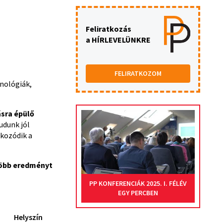
Feliratkozás
a HÍRLEVELÜNKRE
FELIRATKOZOM
hnológiák,
ásra épülő
udunk jól
kozódik a
több eredményt
PP KONFERENCIÁK 2025. I. FÉLÉV
EGY PERCBEN
Helyszín