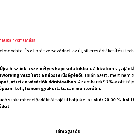
matika nyomtatása
elmondata. És e köré szerveződnek az új, sikeres értékesítési tec
Újra hiszünk a személyes kapcsolatokban.
A
bizalomra, ajánl
tworking veszített a népszerűségéből
, talán azért, mert nem t
et játszik a vásárlók döntéseiben.
Az emberek 93 %-a ott tájé
képezni kell, hanem gyakorlatiasan mentorálni.
tudó szakember előadóktól sajátíthatjuk el az
akár 20-30 %-kal 
ódot.
Támogatók