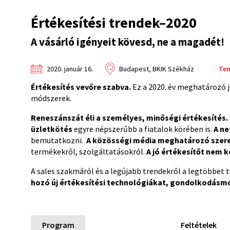
Értékesítési trendek–2020
A vásárló igényeit kövesd, ne a magadét!
2020. január 16.
Budapest, BKIK Székház
Te
Értékesítés vevőre szabva.
Ez a 2020. év meghatározó j
módszerek.
Reneszánszát éli a személyes, minőségi értékesítés.
üzletkötés
egyre népszerűbb a fiatalok körében is.
A ne
bemutatkozni.
A közösségi média meghatározó szerep
termékekről, szolgáltatásokról.
A jó értékesítőt nem 
A sales szakmáról és a legújabb trendekről a legtöbbet 
hozó új értékesítési technológiákat, gondolkodásm
Program
Feltételek