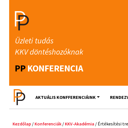
Üzleti tudás
KKV döntéshozóknak
PP
KONFERENCIA
AKTUÁLIS KONFFERENCIÁINK
RENDEZ
Kezdőlap
/
Konferenciák
/
KKV-Akadémia
/ Értékesítési t