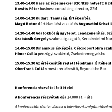
13.40–14.00 Hass az érzelmekre!
B2C/B2B helyett: H2H
Kováts Péter
business consulting director, G2M
14.00–14.20
Kudarc. Tanulság. Értékesítés.
Magó Botond
értékesítési vezető és
Augusztini Kriszti
14.20–14.40 Adatokból új ügyfelet. Leadgenerálás. S
Szabácsik Gergely
szakmai igazgató, Kereskedelmi Ma
14.40–15.00 Dinamikus árképzés. Célcsoportokra szab
Himer Csilla
pénzügyi szakértő, Zsebedremegyek.hu
15.00–15.30
Az értékesítők rejtett lélektana. Értékeld
Oberfrank Zoltán
mesterértékesítő, Beyond the Box
Konferenciarészvétel feltételei
A konferencia részvételi díja
14.000 Ft. + áfa
A konferencián résztvevőknek a következő szolgáltatásokat