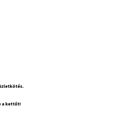
üzletkötés.
 a kettőt!