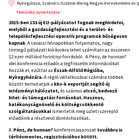
Nyíregyháza, Szabolcs-Szatmár-Bereg Megyei Kereskedelmi és Ipar
Tematika nyomtatása
2
015-ben 133
új EU-pályázatot fognak meghirdetni,
melyből a gazdaságfejlesztési és a terület- és
településfejlesztési operatív programok bőségesen
kapnak
. A tavaszi hónapokban folyamatos, nagy
tömegű pályázati kiírásokra lehet számítani az összesen
12 ezer milliárd forintnyi forrásból. A Pénz, de honnan?
idei konferencia előadói a legfrissebb információkat
hozzák el, ezúttal az
Észak-Alföld Régióba,
Nyíregyházára.
A régió vállalkozásai számára többek
között bemutatjuk a
kkv-k exportját segítő új
intézményi hálózatot,
és számos
olcsó, kedvező
hitel- és támogatási forrásokat.
Hasznos,
hatékonyságnövelő
és költségcsökkentő
szolgáltatásokkal
ismertetik meg üzleti szereplő
előadóink a résztvevő döntéshozókat
.
A
Pénz, de honnan
?
konferenciasorozat
to
vábbra is
térítésmentes,
regisztrációhoz kötött.