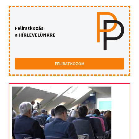
Feliratkozás
a HÍRLEVELÜNKRE
FELIRATKOZOM