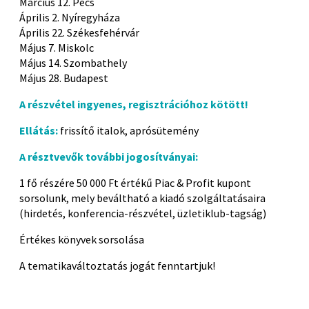
Március 12. Pécs
Április 2. Nyíregyháza
Április 22. Székesfehérvár
Május 7. Miskolc
Május 14. Szombathely
Május 28. Budapest
A részvétel ingyenes, regisztrációhoz kötött!
Ellátás:
frissítő italok, aprósütemény
A résztvevők további jogosítványai:
1 fő részére 50 000 Ft értékű Piac & Profit kupont
sorsolunk, mely beváltható a kiadó szolgáltatásaira
(hirdetés, konferencia-részvétel, üzletiklub-tagság)
Értékes könyvek sorsolása
A tematikaváltoztatás jogát fenntartjuk!