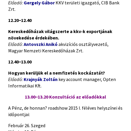
Előadó:
Gergely Gábor
KKV területi igazgató, CIB Bank
Zrt.
12.20−12.40
Kereskedőházak világszerte a kkv-k exportjának
növekedése érdekében.
Előadó:
Antovszki Anikó
akvizíciós osztályvezető,
Magyar Nemzeti Kereskedőházak Zrt.
12.40−13.00
Hogyan kerüljük el a ne
mfizetés kockázatát?
Előadó:
Krajnyák Zoltán
key account manager, Opten
Informatikai Kft.
13.00−13.20 Konzultáció az előadókkal
A Pénz, de honnan? roadshow 2015 I. féléves helyszínei és
időpontjai:
Február 26. Szeged