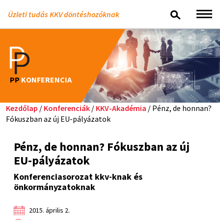
Üzleti tudás KKV döntéshozóknak
PP
KONFERENCIA
Kezdőlap
/
Konferenciák
/
KKV-Akadémia
/ Pénz, de honnan?
Fókuszban az új EU-pályázatok
Pénz, de honnan? Fókuszban az új
EU-pályázatok
Konferenciasorozat kkv-knak és
önkormányzatoknak
2015. április 2.