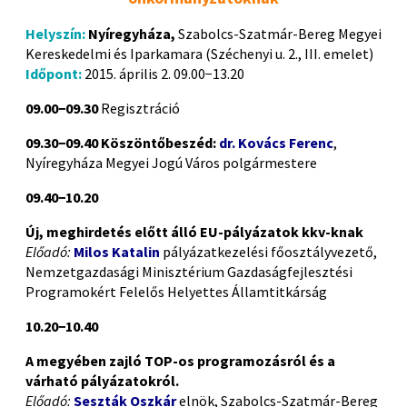
Helyszín:
Nyíregyháza,
Szabolcs-Szatmár-Bereg Megyei
Kereskedelmi és Iparkamara (Széchenyi u. 2., III. emelet)
Időpont:
2015. április 2. 09.00−13.20
09.00−09.30
Regisztráció
09.30−09.40 Köszöntőbeszéd:
dr. Kovács Ferenc
,
Nyíregyháza Megyei Jogú Város polgármestere
09.40−10.20
Új, meghirdetés előtt álló EU-pályázatok kkv-knak
Előadó:
Milos Katalin
pályázatkezelési főosztályvezető,
Nemzetgazdasági Minisztérium Gazdaságfejlesztési
Programokért Felelős Helyettes Államtitkárság
10.20−10.40
A megyében zajló TOP-os programozásról és a
várható pályázatokról.
Előadó:
Seszták Oszkár
elnök, Szabolcs-Szatmár-Bereg