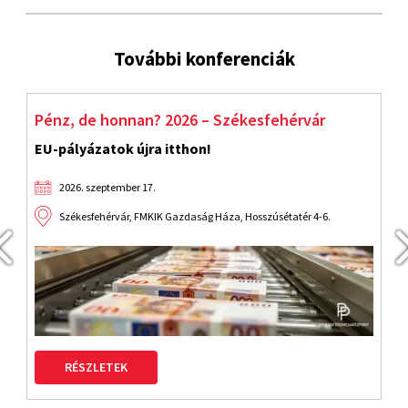
További konferenciák
rvár
Start! Indulnak az EU-pályázatok!
Fejlődés újraindítva!
2026. szeptember 9.
r 4-6.
Budapest, Benczúr Hotel VI. Benczúr utca 35
RÉSZLETEK