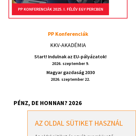
PP KONFERENCIÁK 2025. I. FÉLÉV EGY PERCBEN
PP Konferenciák
KKV-AKADÉMIA
Start! Indulnak az EU-pályázatok!
2026. szeptember 9.
Magyar gazdaság 2030
2026. szeptember 22.
PÉNZ, DE HONNAN? 2026
Pénz, de honnan? 2026 – Székesfehérvár
AZ OLDAL SÜTIKET HASZNÁL
2026. szeptember 17.