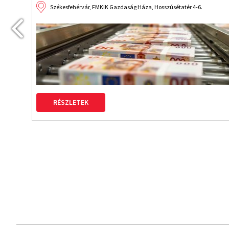
Székesfehérvár, FMKIK Gazdaság Háza, Hosszúsétatér 4-6.
RÉSZLETEK