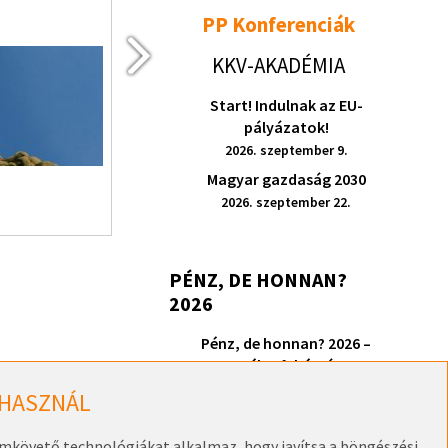
2026. szeptember 9.
PP Konferenciák
KKV-AKADÉMIA
Start! Indulnak az EU-
pályázatok!
2026. szeptember 9.
RÉSZLETEK
Magyar gazdaság 2030
2026. szeptember 22.
PÉNZ, DE HONNAN?
2026
Pénz, de honnan? 2026 –
Székesfehérvár
2026. szeptember 17.
 HASZNÁL
omkövető technológiákat alkalmaz, hogy javítsa a böngészési