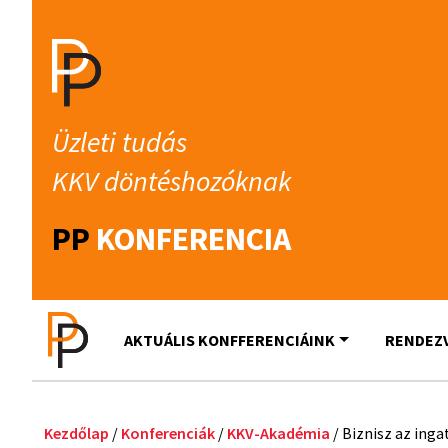
Üzleti tudás
KKV döntéshozóknak
PP
KONFERENCIA
AKTUÁLIS KONFFERENCIÁINK
RENDEZ
Kezdőlap
/
Konferenciák
/
KKV-Akadémia
/ Biznisz az ing