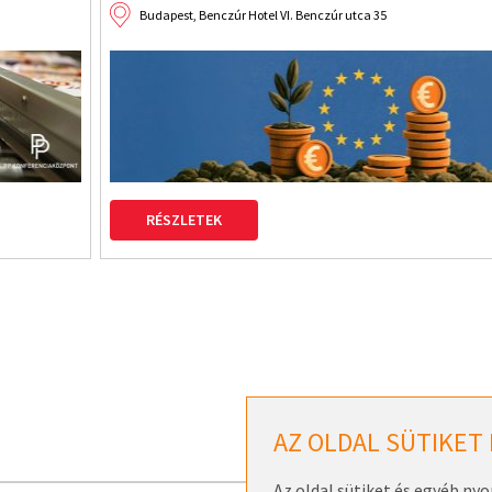
Budapest, Benczúr Hotel VI. Benczúr utca 35
RÉSZLETEK
AZ OLDAL SÜTIKET
Az oldal sütiket és egyéb ny