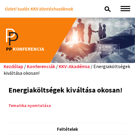
Üzleti tudás KKV döntéshozóknak
PP
KONFERENCIA
Kezdőlap
/
Konferenciák
/
KKV-Akadémia
/ Energiaköltségek
kiváltása okosan!
Energiaköltségek kiváltása okosan!
Tematika nyomtatása
Feltételek