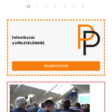
31
1
2
3
4
5
6
Feliratkozás
a HÍRLEVELÜNKRE
FELIRATKOZOM