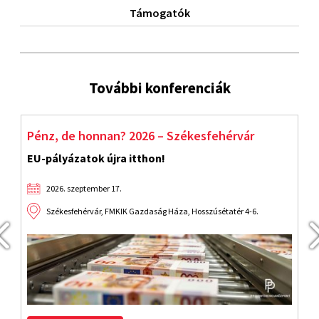
Támogatók
További konferenciák
Pénz, de honnan? 2026 – Székesfehérvár
S
EU-pályázatok újra itthon!
F
2026. szeptember 17.
Székesfehérvár, FMKIK Gazdaság Háza, Hosszúsétatér 4-6.