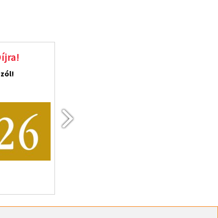
Magyar gazdaság 2030
 gyorsan!
Versenyképesség beindítva!
2026. szeptember 22.
Budapest, CEU Nádor Event Center, Nádor utca 15.
RÉSZLETEK