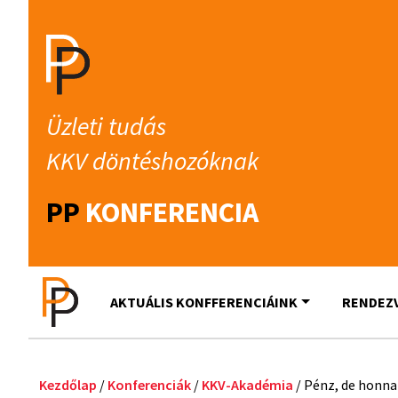
Üzleti tudás
KKV döntéshozóknak
PP
KONFERENCIA
AKTUÁLIS KONFFERENCIÁINK
RENDEZ
Kezdőlap
/
Konferenciák
/
KKV-Akadémia
/ Pénz, de honna