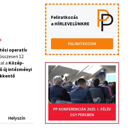
Feliratkozás
a HÍRLEVELÜNKRE
a
FELIRATKOZOM
tési operatív
 összesen 12
tal a
Közép-
ő új intézményi
ökkentő
PP KONFERENCIÁK 2025. I. FÉLÉV
EGY PERCBEN
Helyszín