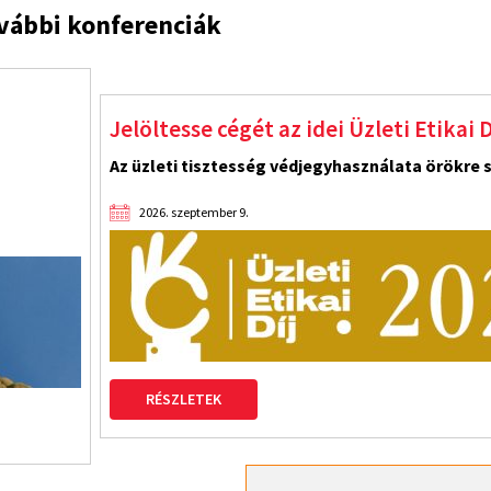
vábbi konferenciák
a!
Lemaradtál? Pótold a tudáshiányodat
Lemaradtál valamelyikről? Videón elküldjük!
2026. június 5. - október 12.
RÉSZLETEK