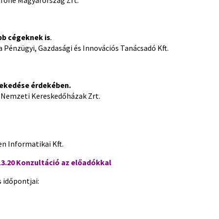
afone Magyarország Zrt.
bb cégeknek is
.
a Pénzügyi, Gazdasági és Innovációs Tanácsadó Kft.
vekedése érdekében.
r Nemzeti Kereskedőházak Zrt.
n Informatikai Kft.
13.20
Konzultáció az előadókkal
 időpontjai: