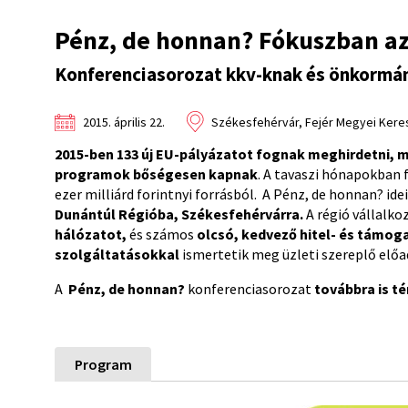
Pénz, de honnan? Fókuszban az
Konferenciasorozat kkv-knak és önkormá
2015. április 22.
Székesfehérvár, Fejér Megyei Keres
2015-ben 133 új EU-pályázatot fognak meghirdetni, me
programok bőségesen kapnak
. A tavaszi hónapokban 
ezer milliárd forintnyi forrásból. A Pénz, de honnan? id
Dunántúl Régióba, Székesfehérvárra.
A régió vállalk
hálózatot,
és számos
olcsó, kedvező hitel- és támoga
szolgáltatásokkal
ismertetik meg üzleti szereplő elő
A
Pénz, de honnan?
konferenciasorozat
továbbra is t
Program