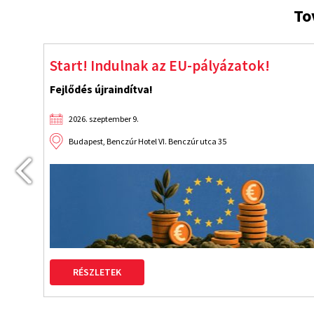
To
Jelöltesse cégét az idei Üzleti Etikai Díjr
Az üzleti tisztesség védjegyhasználata örökre szól!
2026. szeptember 9.
RÉSZLETEK