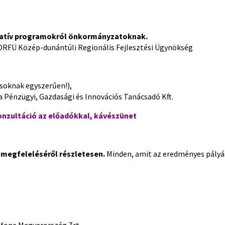
eratív programokról önkormányzatoknak.
KDRFÜ Közép-dunántúli Regionális Fejlesztési Ügynökség
ásoknak egyszerűen!),
a Pénzügyi, Gazdasági és Innovációs Tanácsadó Kft.
onzultáció az előadókkal, kávészünet
k megfeleléséről részletesen.
Minden, amit az eredményes pályá