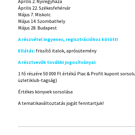
Április 2. Nyíregyháza
Április 22. Székesfehérvár
Május 7. Miskolc
Május 14. Szombathely
Május 28. Budapest
A részvétel ingyenes, regisztrációhoz kötött!
Ellátás:
frissítő italok, aprósütemény
A résztvevők további jogosítványai:
1 fő részére 50 000 Ft értékű Piac & Profit kupont sorsol
üzletiklub-tagság)
Értékes könyvek sorsolása
A tematikaváltoztatás jogát fenntartjuk!