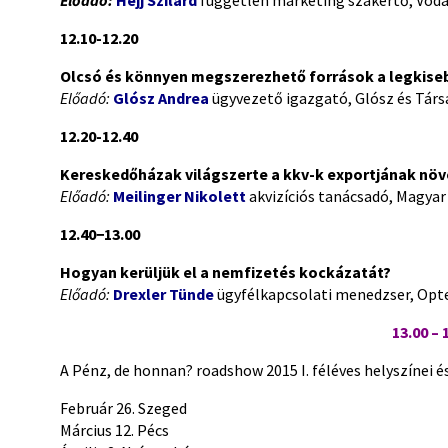
Előadó:
Héjj Szilárd
független marketing szakértő, Vod
12.10-12.20
Olcsó és könnyen megszerezhető források a legkise
Előadó:
Glósz Andrea
ügyvezető igazgató, Glósz és Társ
12.20-12.40
Kereskedőházak világszerte a kkv-k exportjának nö
Előadó:
Meilinger Nikolett
akvizíciós tanácsadó, Magya
12.40−13.00
Hogyan kerüljük el a nemfizetés kockázatát?
Előadó:
Drexler Tünde
ügyfélkapcsolati menedzser, Opte
13.00 – 
A Pénz, de honnan? roadshow 2015 I. féléves helyszínei és
Február 26. Szeged
Március 12. Pécs