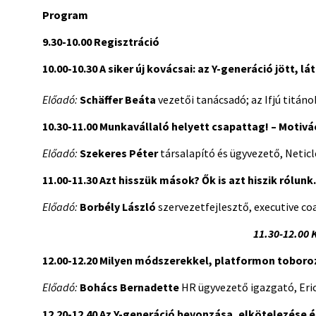
Program
9.30-10.00 Regisztráció
10.00-10.30
A siker új kovácsai: az Y-generáció jött, lá
Előadó:
Schäffer Beáta
vezetői tanácsadó; az Ifjú titán
10.30-11.00
Munkavállaló helyett csapattag! – Motivá
Előadó:
Szekeres Péter
társalapító és ügyvezető, Netic
11.00-11.30
Azt hisszük mások? Ők is azt hiszik rólu
Előadó:
Borbély László
szervezetfejlesztő, executive co
11.30-12.00 
12.00-12.20
Milyen módszerekkel, platformon toboro
Előadó:
Bohács Bernadette
HR ügyvezető igazgató, Eri
12.20-12.40
Az Y-generáció bevonzása, elkötelezése é