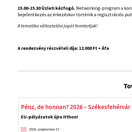
15.00-15.30
Üzleti kézfogó.
Networking-program a konfe
bejelentkezés az érkezéskor történik a regisztrációs pul
A tematika változtatási jogát fenntartjuk!
A rendezvény részvételi díja: 12.000 Ft + Áfa
To
ékesfehérvár
Start! Indulnak az EU-p
Fejlődés újraindítva!
2026. szeptember 9.