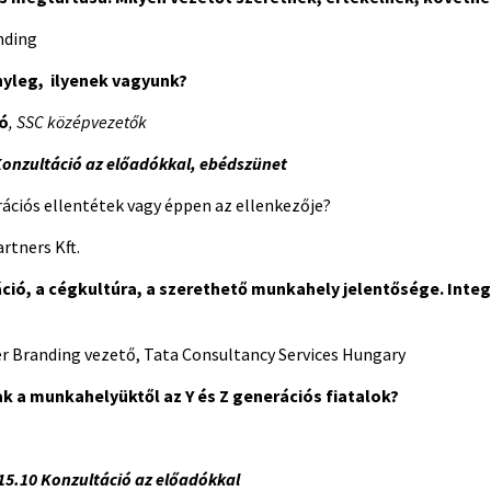
nding
nyleg, ilyenek vagyunk?
ó
, SSC középvezetők
Konzultáció az előadókkal, ebédszünet
ációs ellentétek vagy éppen az ellenkezője?
rtners Kft.
ió, a cégkultúra, a szerethető munkahely jelentősége. Integ
r Branding vezető, Tata Consultancy Services Hungary
k a munkahelyüktől az Y és Z generációs fiatalok?
­–15.10 Konzultáció az előadókkal