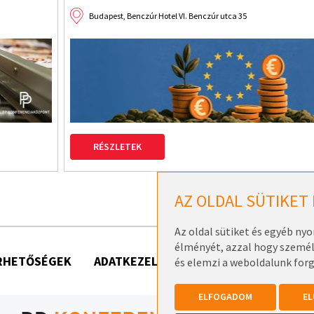
2026. szeptember 9.
tca 35
RÉSZLETEK
AZ OLDAL SÜTIKET
Az oldal sütiket és egyéb ny
élményét, azzal hogy személy
RHETŐSÉGEK
ADATKEZELÉSI TÁJÉKOZTATÓK
és elemzi a weboldalunk for
ELFOGADOM
EL