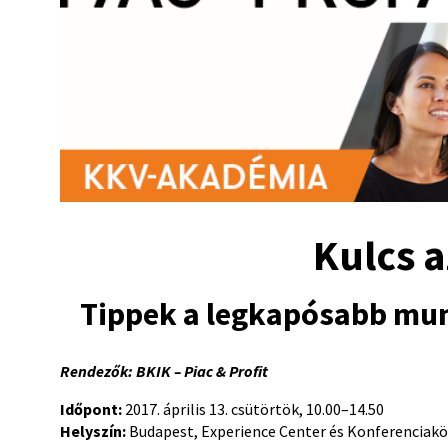
Kulcs a
Tippek a legkapósabb mu
Rendezők: BKIK – Piac & Profit
Időpont:
2017. április 13. csütörtök, 10.00­–14.50
Helyszín:
Budapest, Experience Center és Konferenciaközp