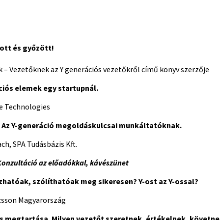
tott és győzött!
ok – Vezetőknek az Y generációs vezetőkről című könyv szerzője
ciós elemek egy startupnál.
le Technologies
nk. Az Y-generáció megoldáskulcsai munkáltatóknak.
ach, SPA Tudásbázis Kft.
Konzultáció az előadókkal, kávészünet
zhatóak, szólíthatóak meg sikeresen?
Y-ost az Y-ossal?
csson Magyarország
s megtartása. Milyen vezetőt szeretnek, értékelnek, követne