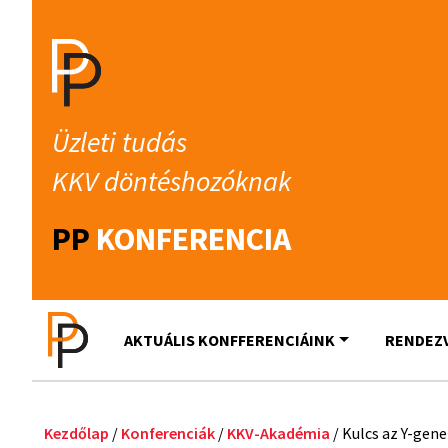
Üzleti tudás
KKV döntéshozóknak
PP
KONFERENCIA
AKTUÁLIS KONFFERENCIÁINK
RENDEZ
Kezdőlap
/
Konferenciák
/
KKV-Akadémia
/ Kulcs az Y-gen