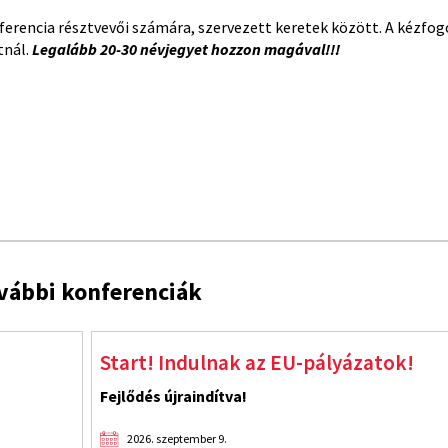
rencia résztvevői számára, szervezett keretek között. A kézfog
tnál.
Legalább 20-30 névjegyet hozzon magával!!!
vábbi konferenciák
ályázatok!
Jelöltesse cégét az id
Az üzleti tisztesség védje