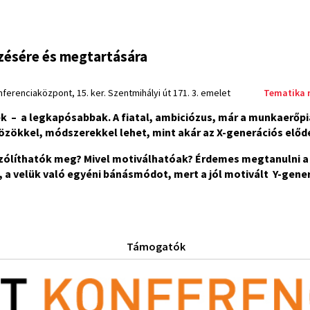
ésére és megtartására
erenciaközpont, 15. ker. Szentmihályi út 171. 3. emelet
Tematika 
ek ­– a legkapósabbak. A fiatal, ambiciózus, már a munkaerőpi
ökkel, módszerekkel lehet, mint akár az X-generációs előde
szólíthatók meg? Mivel motiválhatóak? Érdemes megtanulni a
a velük való egyéni bánásmódot, mert a jól motivált Y-gener
Támogatók