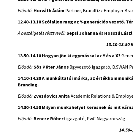
Előadó:
Horváth Ádám
Partner, Brandfizz Employer Bra
12.40-13.10
Szólaljon meg az Y-generációs vezető. Té
A beszélgetés résztvevői:
Sepsi Johanna
és
Hosszú Lászl
13.10-13.50 
13.50-14.10
Hogyan jön ki egymással az Y és a X?
Gener
Előadó:
Sós Péter János
ügyvezető igazgató, B.SWAN Pa
14.10-14.30
A munkáltatói márka, az értékkommunikác
Branding.
Előadó:
Zvezdovics Anita
Academic Relations & Employe
14.30-14.50
Milyen munkahelyet keresnek és mit várna
Előadó:
Bencze Róbert
igazgató, PwC Magyarország
14.50­