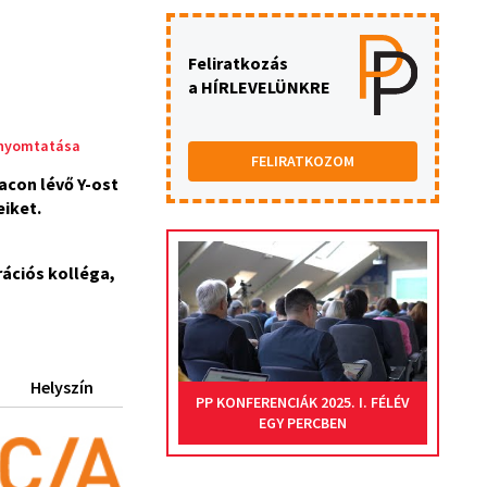
Feliratkozás
a HÍRLEVELÜNKRE
nyomtatása
FELIRATKOZOM
acon lévő Y-ost
iket.
ációs kolléga,
Helyszín
PP KONFERENCIÁK 2025. I. FÉLÉV
EGY PERCBEN