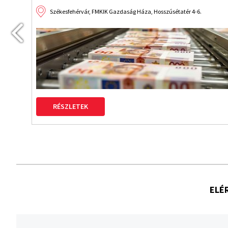
úsétatér 4-6.
Budapest, Benczúr Hotel VI. Benczúr u
RÉSZLETEK
ELÉ