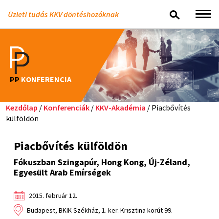
Üzleti tudás KKV döntéshozóknak
PP
KONFERENCIA
Kezdőlap
/
Konferenciák
/
KKV-Akadémia
/ Piacbővítés
külföldön
Piacbővítés külföldön
Fókuszban Szingapúr, Hong Kong, Új-Zéland,
Egyesült Arab Emírségek
2015. február 12.
Budapest, BKIK Székház, 1. ker. Krisztina körút 99.