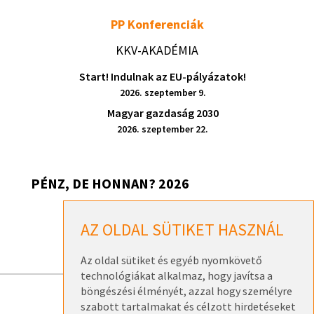
PP Konferenciák
KKV-AKADÉMIA
Start! Indulnak az EU-pályázatok!
2026. szeptember 9.
Magyar gazdaság 2030
2026. szeptember 22.
PÉNZ, DE HONNAN? 2026
Pénz, de honnan? 2026 – Székesfehérvár
AZ OLDAL SÜTIKET HASZNÁL
2026. szeptember 17.
Az oldal sütiket és egyéb nyomkövető
technológiákat alkalmaz, hogy javítsa a
böngészési élményét, azzal hogy személyre
szabott tartalmakat és célzott hirdetéseket
ELÉRHETŐSÉGEK