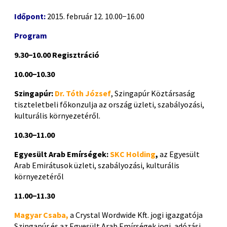
Időpont:
2015. február 12. 10.00−16.00
Program
9.30−10.00
Regisztráció
10.00−10.30
Szingapúr:
Dr. Tóth József
, Szingapúr Köztársaság
tiszteletbeli főkonzulja az ország üzleti, szabályozási,
kulturális környezetéről.
10.30−11.00
Egyesült Arab Emírségek:
SKC Holding
,
az Egyesült
Arab Emirátusok üzleti, szabályozási, kulturális
környezetéről
11.00−11.30
Magyar Csaba,
a Crystal Wordwide Kft. jogi igazgatója
Szingapúr és az Egyesült Arab Emírségek jogi, adózási