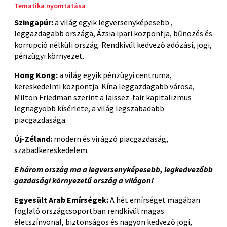
Tematika nyomtatása
Szingapúr:
a világ egyik legversenyképesebb ,
leggazdagabb országa, Ázsia ipari központja, bűnözés és
korrupció nélküli ország. Rendkívül kedvező adózási, jogi,
pénzügyi környezet.
Hong Kong:
a világ egyik pénzügyi centruma,
kereskedelmi központja. Kína leggazdagabb városa,
Milton Friedman szerint a laissez-fair kapitalizmus
legnagyobb kísérlete, a világ legszabadabb
piacgazdasága.
Új-Zéland:
modern és virágzó piacgazdaság,
szabadkereskedelem.
E három ország ma a legversenyképesebb, legkedvezőbb
gazdasági környezetű ország a világon!
Egyesült Arab Emírségek:
A hét emírséget magában
foglaló országcsoportban rendkívül magas
életszínvonal, biztonságos és nagyon kedvező jogi,