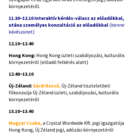
környezetéről.
11.30−12.10 Interaktív kérdés-válasz az előadókkal,
utána személyes konzultáció az előadókkal
(benne
kávészünet)
12.10−12.40
Hong Kong:
Hong Kong üzleti szabályozási, kulturális
környezetéről (előadó felkérés alatt)
12.40−13.10
Új-Zéland:
Sárdi Rezső,
Új-Zéland tiszteletbeli
főkonzulja Új-Zéland üzleti, szabályozási, kulturális
környezetéről
13.10−13.40
Magyar Csaba,
a Crystal Wordwide Kft. jogi igazgatója
Hong Kong, Új Zéland jogi, adózási környezetéről