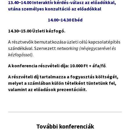
13.40−14.00 Interaktív kérdés-válasz az előadókkal,
utána személyes konzultáció az előadókkal
14.00−14.30 Ebéd
14.30−15.00 Üzleti kézfogó.
A résztvevők bemutatkozása üzleti célú kapcsolatépítés
szándékával. Szervezett
networking (névjegycserével és
kézfogással).
A konferencia részvételi díja:
10.000 Ft + áfa/fő
.
A részvételi díj tartalmazza
a
fogyasztás költségét
,
melyet a számlában külön tételként tüntetünk fel,
valamint az
előadások prezentációit
.
További konferenciák