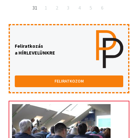
31
1
2
3
4
5
6
Feliratkozás
a HÍRLEVELÜNKRE
FELIRATKOZOM