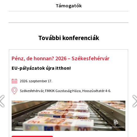
Támogatók
További konferenciák
Pénz, de honnan? 2026 – Székesfehérvár
S
EU-pályázatok újra itthon!
F
2026. szeptember 17.
Székesfehérvár, FMKIK Gazdaság Háza, Hosszúsétatér 4-6.