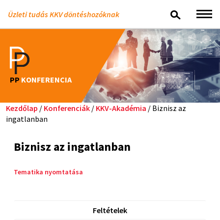
Üzleti tudás KKV döntéshozóknak
PP
KONFERENCIA
Kezdőlap
/
Konferenciák
/
KKV-Akadémia
/ Biznisz az
ingatlanban
Biznisz az ingatlanban
Tematika nyomtatása
Feltételek