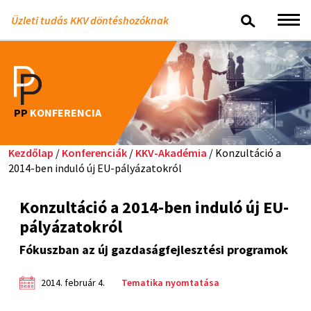
Üzleti tudás KKV döntéshozóknak
PP
KONFERENCIA
Kezdőlap
/
Konferenciák
/
KKV-Akadémia
/ Konzultáció a
2014-ben induló új EU-pályázatokról
Konzultáció a 2014-ben induló új EU-
pályázatokról
Fókuszban az új gazdaságfejlesztési programok
2014. február 4.
Tematika nyomtatása