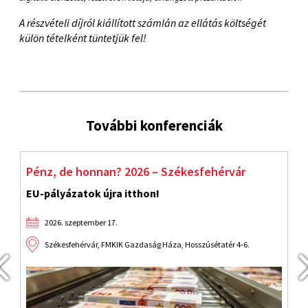
A részvételi díjról kiállított számlán az ellátás költségét
külön tételként tüntetjük fel!
További konferenciák
Pénz, de honnan? 2026 – Székesfehérvár
S
EU-pályázatok újra itthon!
F
2026. szeptember 17.
Székesfehérvár, FMKIK Gazdaság Háza, Hosszúsétatér 4-6.