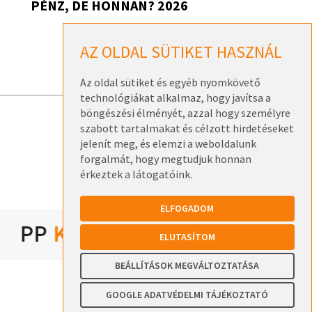
PÉNZ, DE HONNAN? 2026
Pénz, de honnan? 2026 – Székesfehérvár
AZ OLDAL SÜTIKET HASZNÁL
2026. szeptember 17.
Az oldal sütiket és egyéb nyomkövető
technológiákat alkalmaz, hogy javítsa a
böngészési élményét, azzal hogy személyre
szabott tartalmakat és célzott hirdetéseket
ELÉRHETŐSÉGEK
jelenít meg, és elemzi a weboldalunk
ADATKEZELÉSI TÁJÉKOZTATÓK
forgalmát, hogy megtudjuk honnan
érkeztek a látogatóink.
ELFOGADOM
ELUTASÍTOM
BEÁLLÍTÁSOK MEGVÁLTOZTATÁSA
GOOGLE ADATVÉDELMI TÁJÉKOZTATÓ