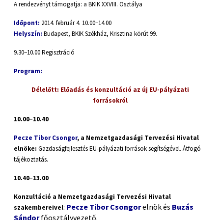
A rendezvényt támogatja: a BKIK XXVIII. Osztálya
Időpont:
2014. február 4. 10.00−14.00
Helyszín:
Budapest, BKIK Székház, Krisztina körút 99.
9.30−10.00 Regisztráció
Program:
Délelőtt: Előadás és konzultáció az új EU-pályázati
forrásokról
10.00−10.40
Pecze Tibor
Csongor
, a Nemzetgazdasági Tervezési Hivatal
elnöke:
Gazdaságfejlesztés EU-pályázati források segítségével. Átfogó
tájékoztatás.
10.40−13.00
Konzultáció a Nemzetgazdasági Tervezési Hivatal
Pecze Tibor Csongor
elnök és
Buzás
szakembereivel
:
Sándor
főosztályvezető.