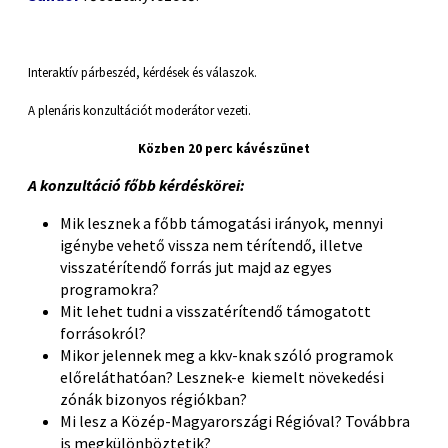
Interaktív párbeszéd, kérdések és válaszok.
A plenáris konzultációt moderátor vezeti.
Közben 20 perc kávészünet
A konzultáció főbb kérdéskörei:
Mik lesznek a főbb támogatási irányok, mennyi
igénybe vehető vissza nem térítendő, illetve
visszatérítendő forrás jut majd az egyes
programokra?
Mit lehet tudni a visszatérítendő támogatott
forrásokról?
Mikor jelennek meg a kkv-knak szóló programok
előreláthatóan? Lesznek-e kiemelt növekedési
zónák bizonyos régiókban?
Mi lesz a Közép-Magyarországi Régióval? Továbbra
is megkülönböztetik?