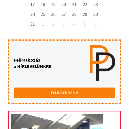
17
18
19
20
21
22
23
24
25
26
27
28
29
30
31
1
2
3
4
5
6
Feliratkozás
a HÍRLEVELÜNKRE
FELIRATKOZOM