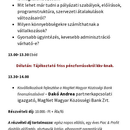
Mit lehet már tudni a pályázati szabályok, előírások,
programstruktúra, szervezeti átalakulások
változásairól?
Milyen könnyebbségekre számíthatnak a
vállalkozások?
Gyorsabb ügyintézés, kevesebb adminisztráció
várható-e?
13.00−13.30
Ebéd
Délután: Tájékoztató friss pénzforrásokról kkv-knak.
13.30−14.00
Kisvállalkozások fejlesztése a MagNet Magyar Közösségi Bank
–
Dakó Andrea
partnerkapcsolati
finanszírozásával
igazgató, MagNet Magyar Közösségi Bank Zrt.
Részvételi díj:
10.000.- Ft + Áfa/fő
A részvételi díj tartalmazza:
egész napos ellátás, egy éves Piac & Profit
digitális előfizetés, résztvevők listája, elhangzott prezentációk