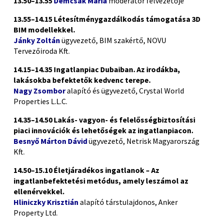
13.50–13.55
Demcsák Mária
moderátor felvezetője
13.55–14.15 Létesítménygazdálkodás támogatása 3D
BIM modellekkel.
Jánky Zoltán
ügyvezető, BIM szakértő, NOVU
Tervezőiroda Kft.
14.15–14.35 Ingatlanpiac Dubaiban. Az irodákba,
lakásokba befektetők kedvenc terepe.
Nagy Zsombor
alapító és ügyvezető, Crystal World
Properties L.L.C.
14.35–14.50
Lakás- vagyon- és felelősségbiztosítási
piaci innovációk és lehetőségek az ingatlanpiacon.
Besnyő Márton Dávid
ügyvezető, Netrisk Magyarország
Kft.
14.50–15.10 Életjáradékos ingatlanok – Az
ingatlanbefektetési metódus, amely leszámol az
ellenérvekkel.
Hliniczky Krisztián
alapító társtulajdonos, Anker
Property Ltd.