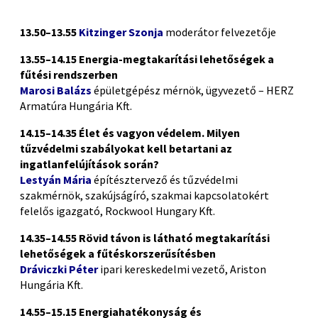
13.50–13.55
Kitzinger Szonja
moderátor felvezetője
13.55–14.15 Energia-megtakarítási lehetőségek a
fűtési rendszerben
Marosi Balázs
épületgépész mérnök, ügyvezető – HERZ
Armatúra Hungária Kft.
14.15–14.35 Élet és vagyon védelem. Milyen
tűzvédelmi szabályokat kell betartani az
ingatlanfelújítások során?
Lestyán Mária
építésztervező és tűzvédelmi
szakmérnök, szakújságíró, szakmai kapcsolatokért
felelős igazgató, Rockwool Hungary Kft.
14.35–14.55 Rövid távon is látható megtakarítási
lehetőségek a fűtéskorszerűsítésben
Dráviczki Péter
ipari kereskedelmi vezető, Ariston
Hungária Kft.
14.55–15.15 Energiahatékonyság és