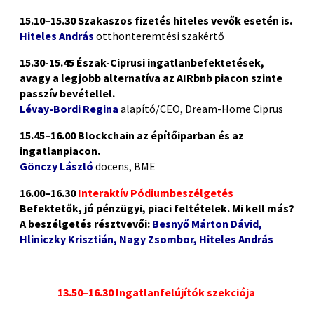
15.10–15.30 Szakaszos fizetés hiteles vevők esetén is.
Hiteles András
otthonteremtési szakértő
15.30-15.45 Észak-Ciprusi ingatlanbefektetések,
avagy a legjobb alternatíva az AIRbnb piacon szinte
passzív bevétellel.
Lévay-Bordi Regina
alapító/CEO, Dream-Home Ciprus
15.45–16.00 Blockchain az építőiparban és az
ingatlanpiacon.
Gönczy László
docens, BME
16.00–16.30
Interaktív Pódiumbeszélgetés
Befektetők, jó pénzügyi, piaci feltételek. Mi kell más?
A beszélgetés résztvevői:
Besnyő Márton Dávid,
Hliniczky Krisztián, Nagy Zsombor, Hiteles András
13.50–16.30 Ingatlanfelújítók szekciója