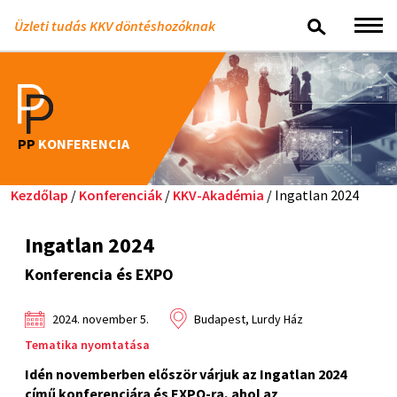
Üzleti tudás KKV döntéshozóknak
PP
KONFERENCIA
Kezdőlap
/
Konferenciák
/
KKV-Akadémia
/ Ingatlan 2024
Ingatlan 2024
Konferencia és EXPO
2024. november 5.
Budapest, Lurdy Ház
Tematika nyomtatása
Idén novemberben először várjuk az Ingatlan 2024
című konferenciára és EXPO-ra, ahol az