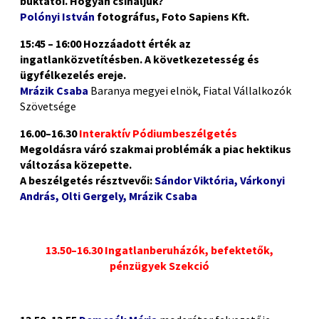
buktatói. Hogyan csináljuk?
Polónyi István
fotográfus, Foto Sapiens Kft.
15:45 – 16:00 Hozzáadott érték az
ingatlanközvetítésben. A következetesség és
ügyfélkezelés ereje.
Mrázik Csaba
Baranya megyei elnök, Fiatal Vállalkozók
Szövetsége
16.00–16.30
Interaktív Pódiumbeszélgetés
Megoldásra váró szakmai problémák a piac hektikus
változása közepette.
A beszélgetés résztvevői:
Sándor Viktória, Várkonyi
András, Olti Gergely, Mrázik Csaba
13.50–16.30 Ingatlanberuházók, befektetők,
pénzügyek Szekció