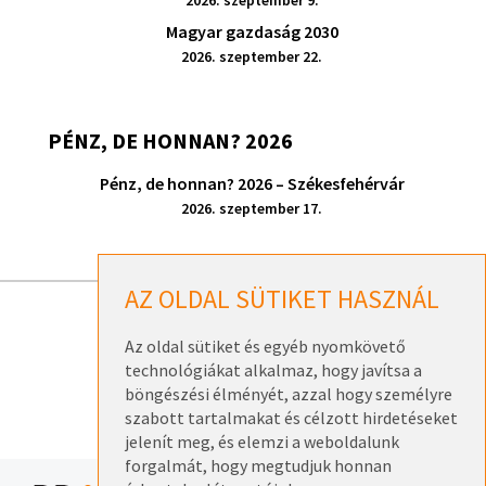
Magyar gazdaság 2030
2026. szeptember 22.
PÉNZ, DE HONNAN? 2026
Pénz, de honnan? 2026 – Székesfehérvár
2026. szeptember 17.
AZ OLDAL SÜTIKET HASZNÁL
ELÉRHETŐSÉGEK
Az oldal sütiket és egyéb nyomkövető
ADATKEZELÉSI TÁJÉKOZTATÓK
technológiákat alkalmaz, hogy javítsa a
böngészési élményét, azzal hogy személyre
szabott tartalmakat és célzott hirdetéseket
jelenít meg, és elemzi a weboldalunk
forgalmát, hogy megtudjuk honnan