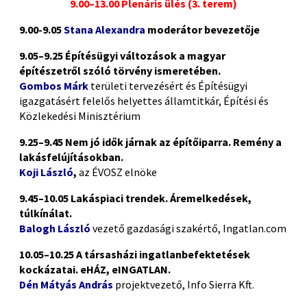
9.00–13.00 Plenáris ülés (3. terem)
9.00-9.05
Stana Alexandra
moderátor bevezetője
9.05–9.25 Építésügyi változások a magyar
építészetről szóló törvény ismeretében.
Gombos Márk
területi tervezésért és Építésügyi
igazgatásért felelős helyettes államtitkár, Építési és
Közlekedési Minisztérium
9.25–9.45 Nem jó idők járnak az építőiparra. Remény a
lakásfelújításokban.
Koji László
,
az ÉVOSZ elnöke
9.45–10.05 Lakáspiaci trendek. Áremelkedések,
túlkínálat.
Balogh László
vezető gazdasági szakértő, Ingatlan.com
10.05–10.25 A társasházi ingatlanbefektetések
kockázatai. eHÁZ, eINGATLAN.
Dén Mátyás András
projektvezető, Info Sierra Kft.