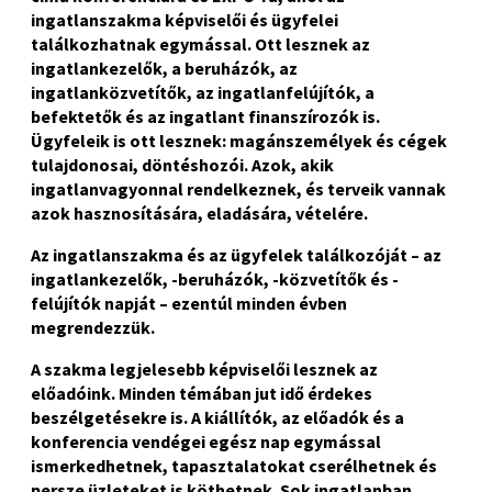
ingatlanszakma képviselői és ügyfelei
találkozhatnak egymással. Ott lesznek az
ingatlankezelők, a beruházók, az
ingatlanközvetítők, az ingatlanfelújítók, a
befektetők és az ingatlant finanszírozók is.
Ügyfeleik is ott lesznek: magánszemélyek és cégek
tulajdonosai, döntéshozói. Azok, akik
ingatlanvagyonnal rendelkeznek, és terveik vannak
azok hasznosítására, eladására, vételére.
Az ingatlanszakma és az ügyfelek találkozóját – az
ingatlankezelők, -beruházók, -közvetítők és -
felújítók napját – ezentúl minden évben
megrendezzük.
A szakma legjelesebb képviselői lesznek az
előadóink. Minden témában jut idő érdekes
beszélgetésekre is. A kiállítók, az előadók és a
konferencia vendégei egész nap egymással
ismerkedhetnek, tapasztalatokat cserélhetnek és
persze üzleteket is köthetnek.
Sok ingatlanban