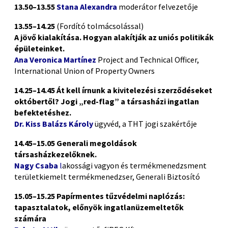
13.50–13.55
Stana Alexandra
moderátor felvezetője
13.55–14.25
(Fordító tolmácsolással)
A jövő kialakítása. Hogyan alakítják az uniós politikák
épületeinket.
Ana Veronica Martínez
Project and Technical Officer,
International Union of Property Owners
14.25–14.45 Át kell írnunk a kivitelezési szerződéseket
októbertől? Jogi „red-flag” a társasházi ingatlan
befektetéshez.
Dr. Kiss Balázs Károly
ügyvéd, a THT jogi szakértője
14.45–15.05 Generali megoldások
társasházkezelőknek.
Nagy Csaba
l
akossági vagyon és termékmenedzsment
területkiemelt termékmenedzser, Generali Biztosító
15.05–15.25 Papírmentes tűzvédelmi naplózás:
tapasztalatok, előnyök ingatlanüzemeltetők
számára