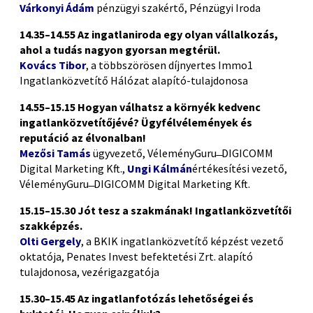
Várkonyi Ádám
pénzügyi szakértő, Pénzügyi Iroda
14.35–14.55 Az ingatlaniroda egy olyan vállalkozás,
ahol a tudás nagyon gyorsan megtérül.
Kovács Tibor
, a többszörösen díjnyertes Immo1
Ingatlanközvetítő Hálózat alapító-tulajdonosa
14.55–15.15 Hogyan válhatsz a környék kedvenc
ingatlanközvetítőjévé? Ügyfélvélemények és
reputáció az élvonalban!
Mezősi Tamás
ügyvezető, VéleményGuru ̶ DIGICOMM
Digital Marketing Kft.,
Ungi Kálmán
értékesítési vezető,
VéleményGuru ̶ DIGICOMM Digital Marketing Kft.
15.15–15.30 Jót tesz a szakmának! Ingatlanközvetítői
szakképzés.
Olti Gergely
, a BKIK ingatlanközvetítő képzést vezető
oktatója, Penates Invest befektetési Zrt. alapító
tulajdonosa, vezérigazgatója
15.30–15.45 Az ingatlanfotózás lehetőségei és