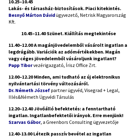
10.25–10.45
Lakás- és társasház-biztosítások. Piaci kitekintés.
Besnyő Márton Dávid
ügyvezető, Netrisk Magyarország
Kft.
10.45–11.40 Szünet. Kiállítás megtekintése
11.40–12.00 A magánjövedelemből vásárolt ingatlan a
legdrágább. Variációk az adómértékekben. Magán
vagy céges jövedelemből vásároljunk ingatlant?
Papp Tibor
vezérigazgató, Írisz Office Zrt.
12.00–12.20 Minden, ami tudható az új elektronikus
nyilvántartási törvény változásáról.
Dr. Németh József
partner ügyvéd, Visegrad + Legal,
Illés&Németh Ügyvédi Társulás
12.20–12.40 Jövőálló befektetés: a fenntartható
ingatlan. Ingatlanbefektetői irányok. Erre menjünk!
Szarvas Gábor
, a Greenbors Consulting ügyvezetője
12.40-13.00 Létezik passzív bevétel az ingatlan