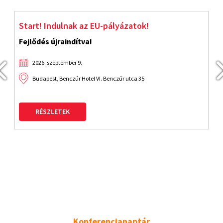
Start! Indulnak az EU-pályázatok!
J
Fejlődés újraindítva!
2026. szeptember 9.
Budapest, Benczúr Hotel VI. Benczúr utca 35
RÉSZLETEK
Konferencianaptár