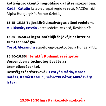
költségcsökkentő megoldások a fűtési szezonban.
Kádár Katalin
kelet-európai régió vezető, MACDermid
Alpha Hungary Kft. Fernox üzletág
15.15–15.35 Teljeskörű vízszivárgás elleni védelem.
Miklósváry István
kereskedelmi vezető, Resideo Kft.
15.35 -15.50 Az ingatlanfelújítás jövője az interior
filmtechnológia.
Török Alexandra
alapító-ügyvezető, Savia Hungary Kft.
15.50–16.30
Interaktív Pódiumbeszélgetés
Versenyben a technológiával és az
áremelkedésekkel.
Beszélgetésrésztvevők
:
Lestyán Mária, Marosi
Balázs, Kádár Katalin, Dráviczki Péter, Miklósváry
István
13.50–16.30 Ingatlankezelők szekciója