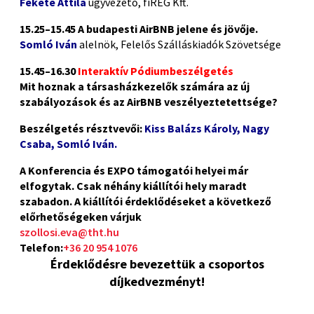
Fekete Attila
ügyvezető, fiREG Kft.
15.25–15.45
A budapesti AirBNB jelene és jövője.
Somló Iván
alelnök, Felelős Szálláskiadók Szövetsége
15.45–16.30
Interaktív Pódiumbeszélgetés
Mit hoznak a társasházkezelők számára az új
szabályozások
és az AirBNB veszélyeztetettsége?
Beszélgetés résztvevői:
Kiss Balázs Károly, Nagy
Csaba, Somló Iván.
A Konferencia és EXPO támogatói helyei már
elfogytak. Csak néhány kiállítói hely maradt
szabadon. A kiállítói érdeklődéseket a következő
előrhetőségeken várjuk
szollosi.eva@tht.hu
Telefon:
+36 20 954 1076
Érdeklődésre bevezettük a csoportos
díjkedvezményt!