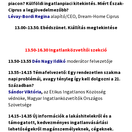
piacon? Külföldi ingatlanpiaci kitekintés. Miért Észak-
Ciprus a legjövedelmezőbb?
Lévay-Bordi Regina
alapító/CEO, Dream-Home Ciprus
13.00–13.50. Ebédszünet. Kiállítás megtekintése
13.50-16.30 Ingatlanközvetítői szekció
13.50-13.55
Dén Nagy Ildikó
moderátor felvezetője
13.55–14.15 Témafelvezető: Egy rendezetlen szakma
napi problémái, avagy tényleg így kell dolgozni a 21.
Században?
Sándor Viktória
,
az Etikus Ingatlanos Közösség
védnöke, Magyar Ingatlanközvetítők Országos
Szövetsége
14.15–14.35 Új információk a lakáshitelekről és a
támogatott, kedvezményes ingatlanvásárlási
lehetőségekről magánszemélyeknek, cégeknek.