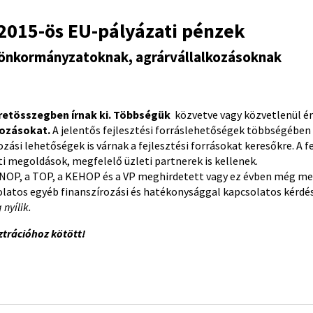
2015-ös EU-pályázati pénzek
 önkormányzatoknak, agrárvállalkozásoknak
keretösszegben írnak ki. Többségük
közvetve vagy közvetlenül ér
kozásokat.
A jelentős fejlesztési forráslehetőségek többségében
ási lehetőségek is várnak a fejlesztési forrásokat keresőkre. A 
i megoldások, megfelelő üzleti partnerek is kellenek.
INOP, a TOP, a KEHOP és a VP meghirdetett vagy ez évben még m
csolatos egyéb finanszírozási és hatékonysággal kapcsolatos kérdés
nyílik.
ztrációhoz kötött!