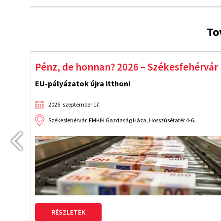
To
Start! Indulnak az EU-pályázatok!
Fejlődés újraindítva!
2026. szeptember 9.
Budapest, Benczúr Hotel VI. Benczúr utca 35
RÉSZLETEK