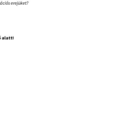
vációs erejüket?
 alatt!