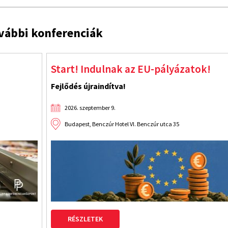
vábbi konferenciák
Jelöltesse cégét az idei Üzleti Etikai D
Az üzleti tisztesség védjegyhasználata örökre s
2026. szeptember 9.
RÉSZLETEK