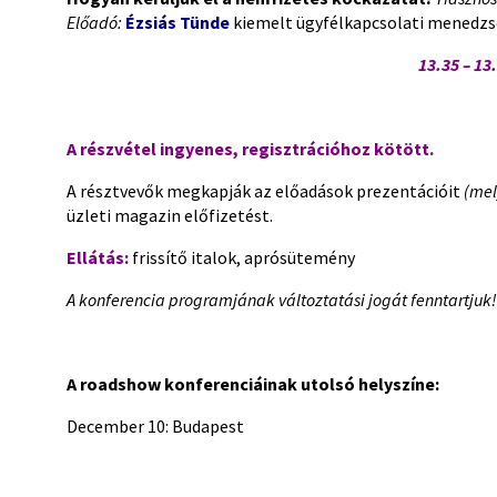
Előadó:
Ézsiás Tünde
kiemelt ügyfélkapcsolati menedz
13.35 – 13
A részvétel ingyenes, regisztrációhoz kötött.
A résztvevők megkapják az előadások prezentációit
(mel
üzleti magazin előfizetést.
Ellátás:
frissítő italok, aprósütemény
A konferencia programjának változtatási jogát fenntartjuk!
A roadshow konferenciáinak utolsó helyszíne:
December 10: Budapest