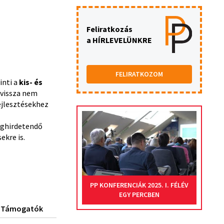
Feliratkozás
a HÍRLEVELÜNKRE
FELIRATKOZOM
inti a
kis- és
 vissza nem
fejlesztésekhez
eghirdetendő
ekre is.
PP KONFERENCIÁK 2025. I. FÉLÉV
EGY PERCBEN
Támogatók