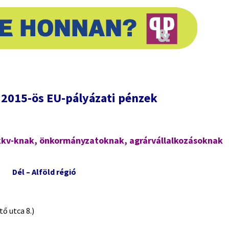
 2015-ös EU-pályázati pénzek
kkv-knak, önkormányzatoknak, agrárvállalkozásoknak
Dél – Alföld régió
 utca 8.)