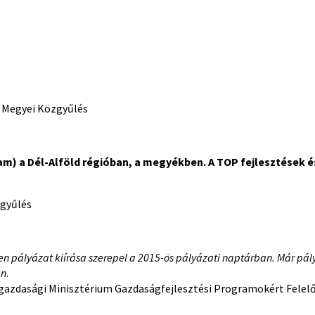
n Megyei Közgyűlés
ram) a
Dél-Alföld régióban, a megyékben. A TOP fejlesztések 
zgyűlés
en pályázat kiírása szerepel a 2015-ös pályázati naptárban. Már pá
en
.
azdasági Minisztérium Gazdaságfejlesztési Programokért Felelő