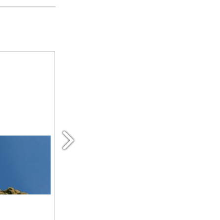
íjra!
Lemaradtál? Pótold a tudáshiányo
zól!
Lemaradtál valamelyikről? Videón elküldjük
2026. június 5. - október 12.
RÉSZLETEK