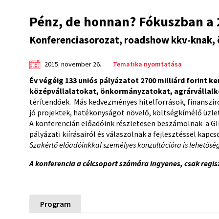
Pénz, de honnan? Fókuszban a 
Konferenciasorozat, roadshow kkv-knak,
2015. november 26.
Tematika nyomtatása
Év végéig 133 uniós pályázatot 2700 milliárd forint 
középvállalatokat, önkormányzatokat, agrárvállal
térítendőek. Más kedvezményes hitelforrások, finanszíroz
jó projektek, hatékonyságot növelő, költségkímélő üzlet
A konferencián előadóink részletesen beszámolnak a G
pályázati kiírásairól és válaszolnak a fejlesztéssel kap
Szakértő előadóinkkal személyes konzultációra is lehetőség 
A konferencia a célcsoport számára ingyenes, csak regis
Program