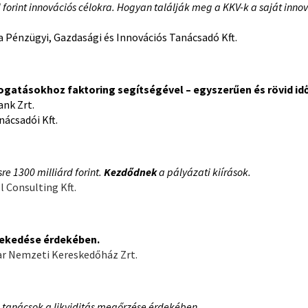
 forint innovációs célokra. Hogyan találják meg a KKV-k a saját inno
a Pénzügyi, Gazdasági és Innovációs Tanácsadó Kft.
ogatásokhoz faktoring segítségével – egyszerűen és rövid idő
nk Zrt.
ácsadói Kft.
re 1300 milliárd forint.
Kezdődnek
a pályázati kiírások.
l Consulting Kft.
vekedése érdekében.
yar Nemzeti Kereskedőház Zrt.
 tanácsok a likviditás megőrzése érdekében.