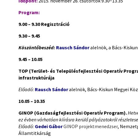
Időpont:
2015. november 26. csütörtök 9.30−13.35
Program:
9.00 – 9.30 Regisztráció
9.30 – 9.45
Köszöntőbeszéd:
Rausch Sándor
alelnök, a Bács-Kisku
9.45 – 10.05
TOP (Terület- és Településfejlesztési Operatív Prog
infrastruktúrája
Előadó:
Rausch Sándor
alelnök, Bács-Kiskun Megyei Kö
10.05 – 10.35
GINOP (Gazdaságfejlesztési Operatív Program).
Hetv
ez évben várhatóan kiírásra kerülő pályázatokról részletes
Előadó:
Gedei Gábor
GINOP projektmenedzser
, Nemzetg
Államtitkárság