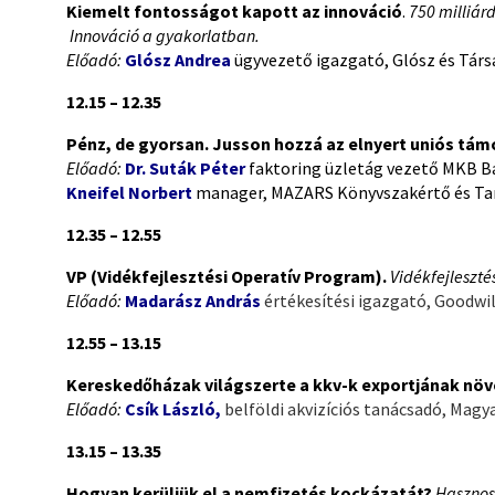
Kiemelt fontosságot kapott az innováció
.
750 milliárd
Innováció a gyakorlatban.
Előadó:
Glósz Andrea
ügyvezető igazgató, Glósz és Társ
12.15 – 12.35
Pénz, de gyorsan. Jusson hozzá az elnyert uniós tám
Előadó:
Dr. Suták Péter
faktoring üzletág vezető MKB Ba
Kneifel Norbert
manager, MAZARS Könyvszakértő és Tan
12.35 – 12.55
VP (Vidékfejlesztési Operatív Program).
Vidékfejlesztés
Előadó:
Madarász András
értékesítési igazgató, Goodwil
12.55 – 13.15
Kereskedőházak világszerte a kkv-k exportjának nö
Előadó:
Csík László
,
belföldi akvizíciós tanácsadó, Mag
13.15 – 13.35
Hogyan kerüljük el a nemfizetés kockázatát?
Hasznos