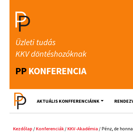
Üzleti tudás
KKV döntéshozóknak
PP
KONFERENCIA
AKTUÁLIS KONFFERENCIÁINK
RENDEZ
Kezdőlap
/
Konferenciák
/
KKV-Akadémia
/ Pénz, de honna