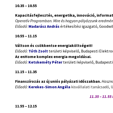
10.35 – 10.55
Kapacitásfejlesztés, energetika, innováció, informat
Operatív Programban. Mire és hogyan pályázzunk eredmény
Előadó:
Madarász András
értékesítési igazgató, Goodwil
10.55 – 11.15
Váltson és csökkentse energiaköltségeit!
Előadó:
Tóth Zsolt
területi képviselő, Budapesti Elektr
Az enHome komplex energia megoldásai.
Előadó:
Ketskeméty Péter
területi képviselő,
Budapesti
11.15 – 11.35
Finanszírozás az új uniós pályázati időszakban.
Haszno
Előadó:
Kerekes-Simon Angéla
kisvállalati tanácsadó, 
11.35 – 11.55
11.55 – 12.15