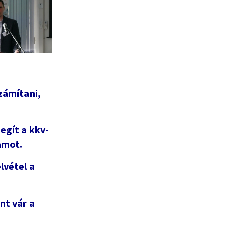
zámítani,
egít a kkv-
amot.
lvétel a
nt vár a