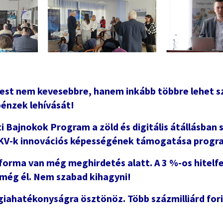
est nem kevesebbre, hanem inkább többre lehet s
pénzek lehívását!
 Bajnokok Program a zöld és digitális átállásban s
KKV-k innovációs képességének támogatása progr
orma van még meghirdetés alatt. A 3 %-os hitelfe
még él. Nem szabad kihagyni!
iahatékonyságra ösztönöz. Több százmilliárd fori