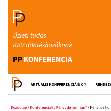
Üzleti tudás
KKV döntéshozóknak
PP
KONFERENCIA
AKTUÁLIS KONFFERENCIÁINK
RENDEZ
Kezdőlap
/
Konferenciák
/
Pénz, de honnan?
/ Pénz, de ho