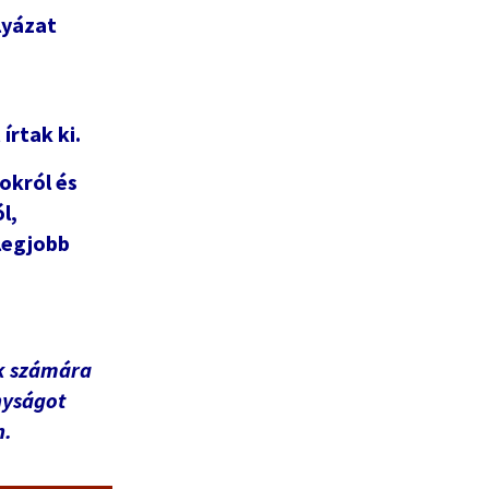
lyázat
 írtak ki.
okról és
l,
legjobb
-k számára
nyságot
n.