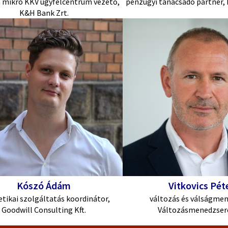
mikro KKV ügyfélcentrum vezető,
pénzügyi tanácsadó partner, 
K&H Bank Zrt.
Kószó Ádám
Vitkovics Pét
tikai szolgáltatás koordinátor,
változás és válságmen
Goodwill Consulting Kft.
Változásmenedzser