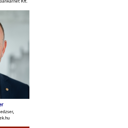
Bankárnet Kft.
er
edzser,
ek.hu