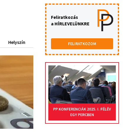
Feliratkozás
a HÍRLEVELÜNKRE
Helyszín
FELIRATKOZOM
PP KONFERENCIÁK 2025. I. FÉLÉV
EGY PERCBEN