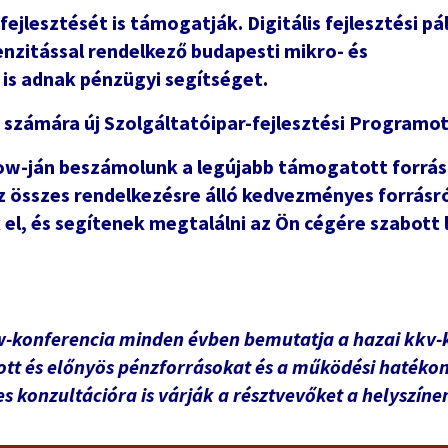
ejlesztését is támogatják. Digitális fejlesztési pá
tenzitással rendelkező budapesti mikro- és
 is adnak pénzügyi segítséget.
k számára új Szolgáltatóipar-fejlesztési Programot
how-ján beszámolunk a legújabb támogatott forrás
z összes rendelkezésre álló kedvezményes forrásró
el, és segítenek megtalálni az Ön cégére szabott 
w-konferencia minden évben bemutatja a hazai kkv
tt és előnyös pénzforrásokat és a működési hatéko
 konzultációra is várják a résztvevőket a helyszíne