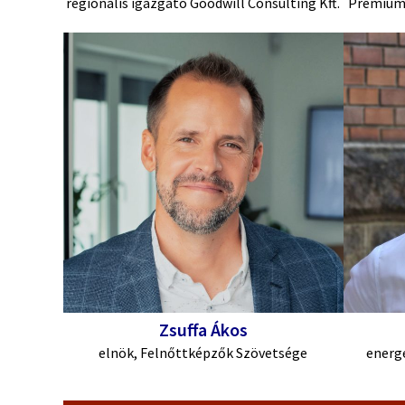
regionális igazgató Goodwill Consulting Kft.
Prémium 
Zsuffa Ákos
elnök, Felnőttképzők Szövetsége
energe