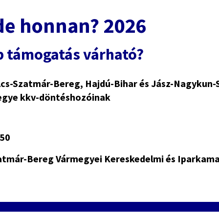
de honnan? 2026
b támogatás várható?
lcs-Szatmár-Bereg,
Hajdú-Bihar és Jász-Nagykun-
gye kkv-döntéshozóinak
.50
zatmár-Bereg Vármegyei Kereskedelmi és Iparkama