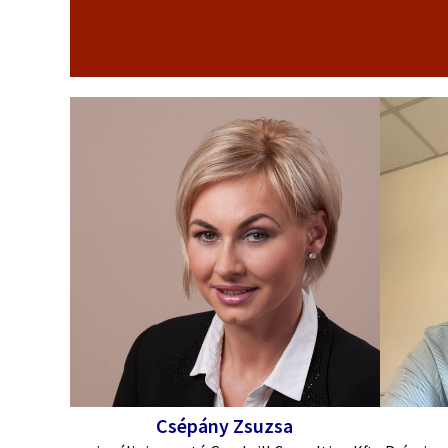
Csépány Zsuzsa