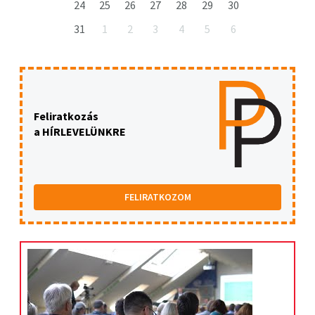
24
25
26
27
28
29
30
31
1
2
3
4
5
6
Feliratkozás
a HÍRLEVELÜNKRE
FELIRATKOZOM