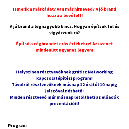
Ismerik a márkádat? Van már hírneved? A jó brand
hozza a bevételt!
A jó brand a legnagyobb kincs. Hogyan építsük fel és
vigyázzunk rá?
Építsd a cégbrandet erős értékekre! Az üzenet
mindenütt ugyanaz legyen!
Helyszínen résztvevőknek grátisz Networking
kapcsolatépítési program!
Távolról résztvevőknek másnap 12 órától 10 napig
jelszóval nézhető!
Minden résztvevő már másnap letöltheti az előadók
prezentációit!
Program