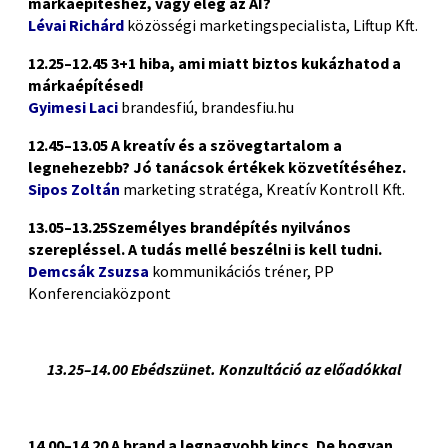
márkaépítéshez, vagy elég az AI?
Lévai Richárd
közösségi marketingspecialista, Liftup Kft.
12.25–12.45 3+1 hiba, ami miatt biztos kukázhatod a
márkaépítésed!
Gyimesi Laci
brandesfiú, brandesfiu.hu
12.45–13.05 A kreatív és a szövegtartalom a
legnehezebb? Jó tanácsok értékek közvetítéséhez.
Sipos Zoltán
marketing stratéga, Kreatív Kontroll Kft.
13.05–13.25Személyes brandépítés nyilvános
szerepléssel. A tudás mellé beszélni is kell tudni.
Demcsák Zsuzsa
kommunikációs tréner, PP
Konferenciaközpont
13.25–14.00 Ebédszünet. Konzultáció az előadókkal
14.00–14.20 A brand a legnagyobb kincs. De hogyan