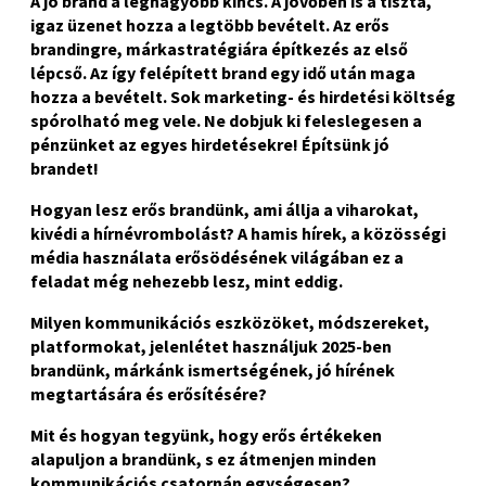
A jó brand a legnagyobb kincs. A jövőben is a tiszta,
igaz üzenet hozza a legtöbb bevételt. Az erős
brandingre, márkastratégiára építkezés az első
lépcső. Az így felépített brand egy idő után maga
hozza a bevételt. Sok marketing- és hirdetési költség
spórolható meg vele. Ne dobjuk ki feleslegesen a
pénzünket az egyes hirdetésekre! Építsünk jó
brandet!
Hogyan lesz erős brandünk, ami állja a viharokat,
kivédi a hírnévrombolást? A hamis hírek, a közösségi
média használata erősödésének világában ez a
feladat még nehezebb lesz, mint eddig.
Milyen kommunikációs eszközöket, módszereket,
platformokat, jelenlétet használjuk 2025-ben
brandünk, márkánk ismertségének, jó hírének
megtartására és erősítésére?
Mit és hogyan tegyünk, hogy erős értékeken
alapuljon a brandünk, s ez átmenjen minden
kommunikációs csatornán egységesen?