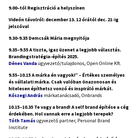
9.00–tól Regisztráció a helyszínen
Videón távolról: december 13. 12 órától dec. 21-ig
jelszóval
9.30-9.35 Demcsák Mária megnyitója
9.35–9.55 A tiszta, igaz üzenet a legjobb választás.
Brandingstratégia-építés 2025.
Dénes Vanda
ügyvezető/tulajdonos, Open Online Kft.
9.55–10.15 A márka én vagyok!” – Értékes személyes
és vállalati márka. Csak valóban önazonosan és
hitelesen építhetsz vonzó és inspiráló márkát.
Kőszegi András
márkatanácsadó, Onbrands
10.15–10.35 Te vagy a brand! A self brand építése a cég
érdekében. Hol vannak erre a legjobb terepek?
Tóth Tamás
ügyvezető partner, Personal Brand
Institute