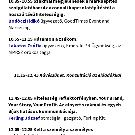
10.35–10.55 Szakmai megjelenések a márkaépítés
szolgálatában: Az azonnali kapcsolatépítéstől a
hosszú távú hitelességig.
Bodóczi Ildikó
ügyvezető, GoodTimes Event and
Marketing
10.55–11.15 Hátamon a zsákom.
Lakatos Zsófia
ügyvezető, Emerald PR Ügynökség, az
MPRSZ örökös tagja
11.15–11.45 Kávészünet. Konzultáció az előadókkal
11.45–12.05 Hitelesség reflektorfényben. Your Brand,
Your Story, Your Profit. Az elnyert szakmai és egyéb
díjak hatásos kommunikációja.
Ferling József
stratégiai igazgató, Ferling Kft.
12.05–12.25 Kell a személy a személyes