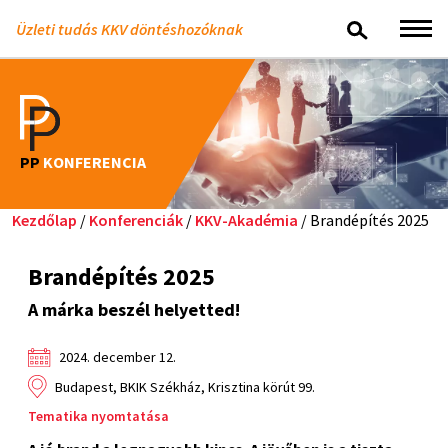
Üzleti tudás KKV döntéshozóknak
PP
KONFERENCIA
Kezdőlap
/
Konferenciák
/
KKV-Akadémia
/ Brandépítés 2025
Brandépítés 2025
A márka beszél helyetted!
2024. december 12.
Budapest, BKIK Székház, Krisztina körút 99.
Tematika nyomtatása