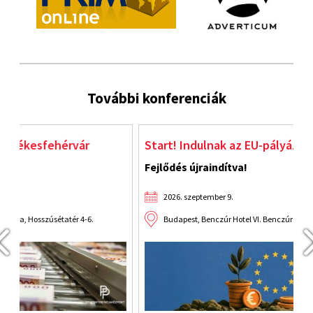
További konferenciák
Start! Indulnak az EU-pályázatok!
J
Fejlődés újraindítva!
2026. szeptember 9.
Budapest, Benczúr Hotel VI. Benczúr utca 35