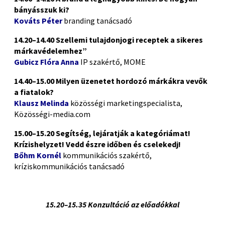
bányásszuk ki?
Kováts Péter
branding tanácsadó
14.20–14.40 Szellemi tulajdonjogi receptek a sikeres
márkavédelemhez”
Gubicz Flóra Anna
IP szakértő, MOME
14.40–15.00 Milyen üzenetet hordozó márkákra vevők
a fiatalok?
Klausz Melinda
közösségi marketingspecialista,
Közösségi-media.com
15.00–15.20 Segítség, lejáratják a kategóriámat!
Krízishelyzet! Vedd észre időben és cselekedj!
Bőhm Kornél
kommunikációs szakértő,
kríziskommunikációs tanácsadó
15.20–15.35 Konzultáció az előadókkal