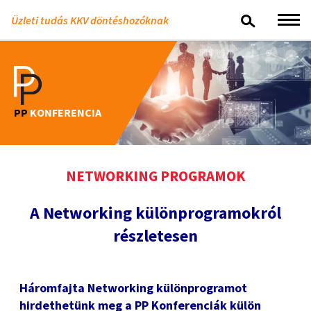
Üzleti tudás KKV döntéshozóknak
PP
KONFERENCIA
NETWORKING PROGRAMOK
A Networking különprogramokról
részletesen
Háromfajta Networking különprogramot
hirdethetünk meg a PP Konferenciák külön