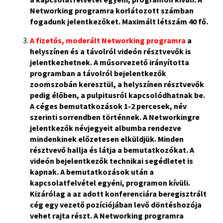
Networking programra korlátozott számban
fogadunk jelentkezőket. Maximált létszám 40 fő.
A fizetős, moderált Networking programra
a
helyszínen és a távolról videón résztvevők is
jelentkezhetnek. A műsorvezető irányította
programban a távolról bejelentkezők
zoomszobán keresztül, a helyszínen résztvevők
pedig élőben, a pulpitusról kapcsolódhatnak be.
A céges bemutatkozások 1-2 percesek, név
szerinti sorrendben történnek. A Networkingre
jelentkezők névjegyeit albumba rendezve
mindenkinek előzetesen elküldjük. Minden
résztvevő hallja és látja a bemutatkozókat. A
videón bejelentkezők technikai segédletet is
kapnak. A bemutatkozások után a
kapcsolatfelvétel egyéni, programon kívüli.
Kizárólag a az adott konferenciára beregisztrált
cég egy vezető pozíciójában levő döntéshozója
vehet rajta részt. A Networking programra