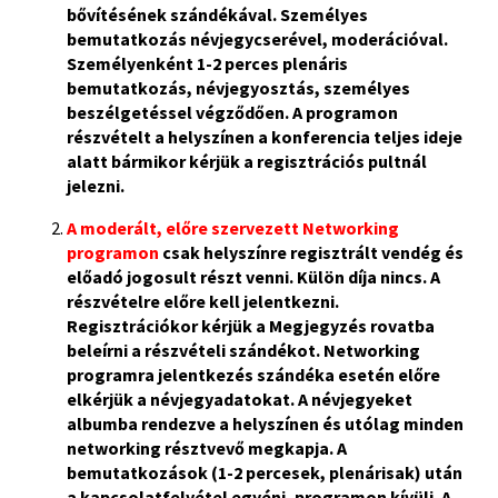
bővítésének szándékával. Személyes
bemutatkozás névjegycserével, moderációval.
Személyenként 1-2 perces plenáris
bemutatkozás, névjegyosztás, személyes
beszélgetéssel végződően. A programon
részvételt a helyszínen a konferencia teljes ideje
alatt bármikor kérjük a regisztrációs pultnál
jelezni.
A moderált, előre szervezett Networking
programon
csak helyszínre regisztrált vendég és
előadó jogosult részt venni. Külön díja nincs. A
részvételre előre kell jelentkezni.
Regisztrációkor kérjük a Megjegyzés rovatba
beleírni a részvételi szándékot. Networking
programra jelentkezés szándéka esetén előre
elkérjük a névjegyadatokat. A névjegyeket
albumba rendezve a helyszínen és utólag minden
networking résztvevő megkapja. A
bemutatkozások (1-2 percesek, plenárisak) után
a kapcsolatfelvétel egyéni, programon kívüli.
A