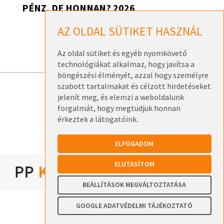
PÉNZ, DE HONNAN? 2026
Pénz, de honnan? 2026 – Székesfehérvár
AZ OLDAL SÜTIKET HASZNÁL
2026. szeptember 17.
Az oldal sütiket és egyéb nyomkövető
technológiákat alkalmaz, hogy javítsa a
böngészési élményét, azzal hogy személyre
szabott tartalmakat és célzott hirdetéseket
ELÉRHETŐSÉGEK
jelenít meg, és elemzi a weboldalunk
forgalmát, hogy megtudjuk honnan
ADATKEZELÉSI TÁJÉKOZTATÓK
érkeztek a látogatóink.
ELFOGADOM
ELUTASÍTOM
BEÁLLÍTÁSOK MEGVÁLTOZTATÁSA
GOOGLE ADATVÉDELMI TÁJÉKOZTATÓ