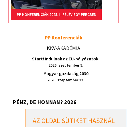
PP KONFERENCIÁK 2025. I. FÉLÉV EGY PERCBEN
PP Konferenciák
KKV-AKADÉMIA
Start! Indulnak az EU-pályázatok!
2026. szeptember 9.
Magyar gazdaság 2030
2026. szeptember 22.
PÉNZ, DE HONNAN? 2026
Pénz, de honnan? 2026 – Székesfehérvár
AZ OLDAL SÜTIKET HASZNÁL
2026. szeptember 17.