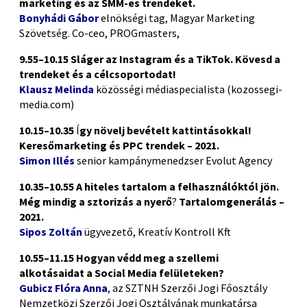
marketing és az SMM-es trendeket.
Bonyhádi Gábor
elnökségi tag, Magyar Marketing
Szövetség. Co-ceo, PROGmasters,
9.55–10.15
Sláger az Instagram és a TikTok.
Kövesd a
trendeket és a célcsoportodat!
Klausz Melinda
közösségi médiaspecialista (kozossegi-
media.com)
10.15–10.35
Í
gy növelj bevételt kattintásokkal!
Keresőmarketing és PPC trendek ­– 2021.
Simon Illés
senior kampánymenedzser Evolut Agency
10.35–10.55
A hiteles tartalom
a felhasználóktól jön.
Még mindig
a sztorizás a nyerő
?
Tartalomgenerálás
–
2021.
Sipos Zoltán
ügyvezető, Kreatív Kontroll Kft
10.55–11.15
Hogyan védd meg a szellemi
alkotásaidat
a Social Media felületeken?
Gubicz Flóra Anna
,
az SZTNH Szerzői Jogi Főosztály
Nemzetközi Szerzői Jogi Osztályának munkatársa