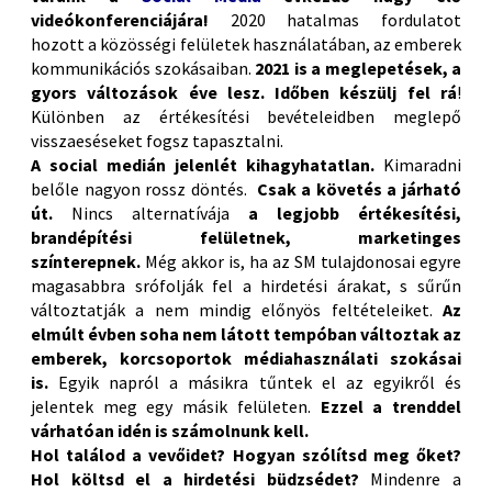
videókonferenciájára!
2020 hatalmas fordulatot
hozott a közösségi felületek használatában, az emberek
kommunikációs szokásaiban.
2021 is a meglepetések, a
gyors változások éve lesz.
Időben készülj fel rá
!
Különben az értékesítési bevételeidben meglepő
visszaeséseket fogsz tapasztalni.
A social medián jelenlét kihagyhatatlan.
Kimaradni
belőle nagyon rossz döntés.
Csak a követés a járható
út.
Nincs alternatívája
a legjobb értékesítési,
brandépítési felületnek, marketinges
színterepnek.
Még akkor is, ha az SM tulajdonosai egyre
magasabbra srófolják fel a hirdetési árakat, s sűrűn
változtatják a nem mindig előnyös feltételeiket.
Az
elmúlt évben soha nem látott tempóban változtak az
emberek, korcsoportok médiahasználati szokásai
is.
Egyik napról a másikra tűntek el az egyikről és
jelentek meg egy másik felületen.
Ezzel a trenddel
várhatóan idén is számolnunk kell.
Hol találod a vevőidet? Hogyan szólítsd meg őket?
Hol költsd el a hirdetési büdzsédet?
Mindenre a