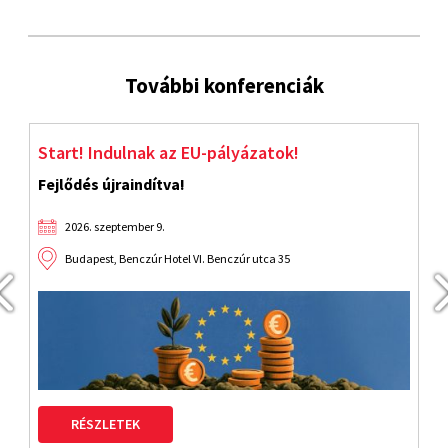
További konferenciák
Start! Indulnak az EU-pályázatok!
J
Fejlődés újraindítva!
2026. szeptember 9.
Budapest, Benczúr Hotel VI. Benczúr utca 35
RÉSZLETEK