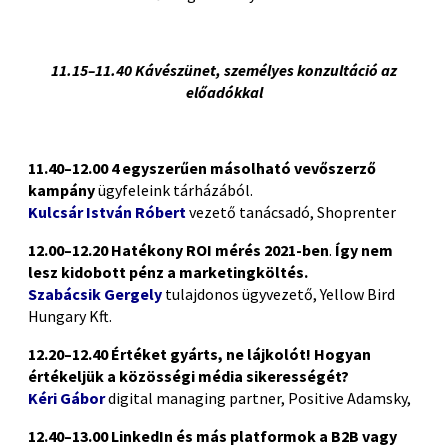
11.15–11.40 Kávészünet, személyes konzultáció az
előadókkal
11.40–12.00 4 egyszerűen másolható vevőszerző
kampány
ügyfeleink tárházából.
Kulcsár István Róbert
vezető tanácsadó, Shoprenter
12.00–12.20 Hatékony ROI mérés 2021-ben
.
Így nem
lesz kidobott pénz a marketingköltés.
Szabácsik Gergely
tulajdonos ügyvezető, Yellow Bird
Hungary Kft.
12.20–12.40
Értéket gyárts, ne lájkolót!
Hogyan
értékeljük a közösségi média sikerességét?
Kéri Gábor
digital managing partner, Positive Adamsky,
12.40–13.00
LinkedIn és más platformok a
B2B vagy