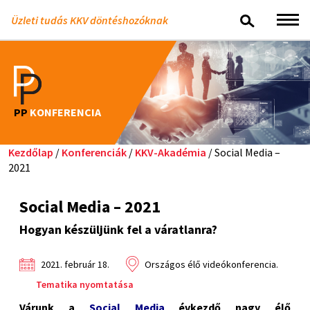
Üzleti tudás KKV döntéshozóknak
PP
KONFERENCIA
Kezdőlap
/
Konferenciák
/
KKV-Akadémia
/ Social Media –
2021
Social Media – 2021
Hogyan készüljünk fel a váratlanra?
2021. február 18.
Országos élő videókonferencia.
Tematika nyomtatása
Várunk a
Social Media
évkezdő nagy élő