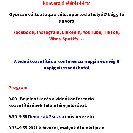
konverzió eléréséért?
Gyorsan változtatja a célcsoportod a helyét? Légy te
is gyors!
Facebook, Instagram, LinkedIn, YouTube, TikTok,
Viber, Spotify …
p
A videóközvetítés a konferencia napján és még 6
napig visszanézhető!
p
p
Program
9.00– Bejelentkezés a videókonferencia
közvetítésének felületére jelszóval.
9.30–9.35
Demcsák Zsuzsa
műsorvezető
9.35–9.55
2021 kihívásai,
melyek átalakítják a