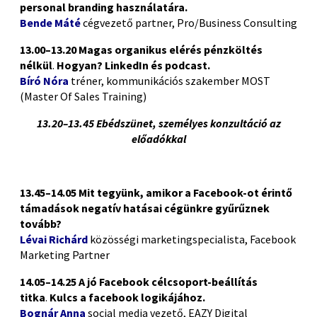
personal branding használatára.
Bende Máté
cégvezető partner, Pro/Business Consulting
13.00–13.20
Magas organikus elérés pénzköltés
nélkül
.
Hogyan? LinkedIn és podcast.
Bíró Nóra
tréner, kommunikációs szakember MOST
(Master Of Sales Training)
13.20–13.45 Ebédszünet, személyes konzultáció az
előadókkal
13.45–14.05 Mit tegyünk, amikor a
Facebook-ot érintő
támadások negatív hatásai cégünkre
gyűrűznek
tovább?
Lévai Richárd
közösségi marketingspecialista, Facebook
Marketing Partner
14.05–14.25
A jó Facebook célcsoport-beállítás
titka
.
Kulcs a facebook logikájához.
Bognár Anna
social media vezető, EAZY Digital