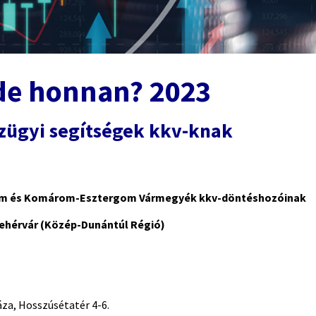
de honnan? 2023
nzügyi segítségek kkv-knak
prém és Komárom-Esztergom Vármegyék kkv-döntéshozóinak
ehérvár (Közép-Dunántúl Régió)
za, Hosszúsétatér 4-6.