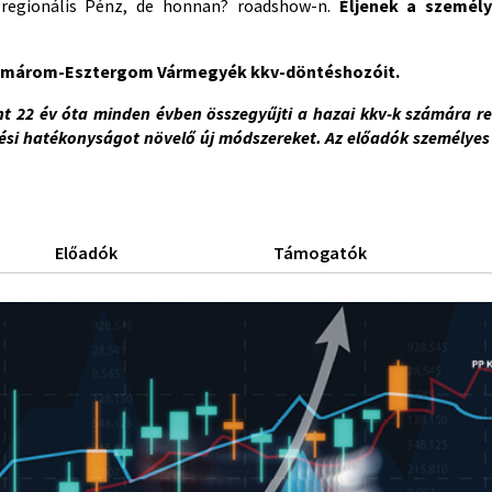
 regionális Pénz, de honnan? roadshow-n.
Éljenek a személy
 Komárom-Esztergom Vármegyék
kkv-döntéshozóit.
t 22 év óta minden évben összegyűjti a hazai kkv-k számára re
i hatékonyságot növelő új módszereket. Az előadók személyes 
Előadók
Támogatók