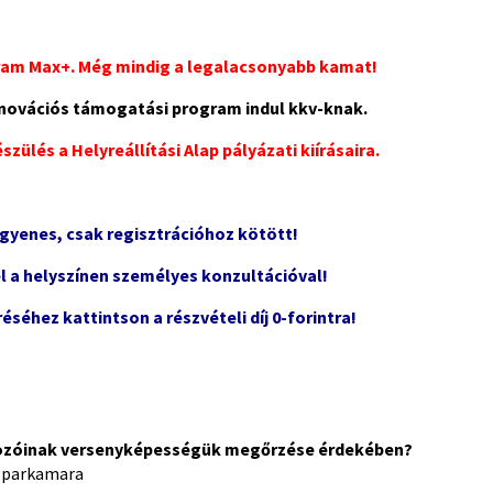
ram Max+. Még mindig a legalacsonyabb kamat!
 innovációs támogatási program indul kkv-knak.
zülés a Helyreállítási Alap pályázati kiírásaira.
ngyenes, csak regisztrációhoz kötött!
el a helyszínen személyes konzultációval!
éséhez kattintson a részvételi díj 0-forintra!
alkozóinak versenyképességük megőrzése érdekében?
 Iparkamara