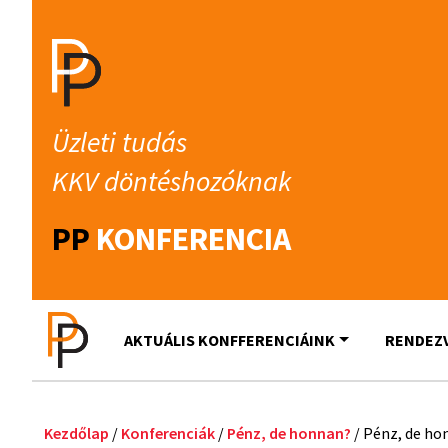
Üzleti tudás
KKV döntéshozóknak
PP
KONFERENCIA
AKTUÁLIS KONFFERENCIÁINK
RENDEZ
Kezdőlap
/
Konferenciák
/
Pénz, de honnan?
/ Pénz, de ho