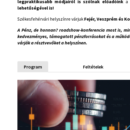
legpraktikusabb módjairól is
szólnak
előadóink
a
lehetőségével is!
Székesfehérvári helyszínre várjuk
Fejér, Veszprém és
A Pénz, de honnan? roadshow-konferencia most is, min
kedvezményes, támogatott pénzforrásokat és a működés
várják a résztvevőket a helyszínen.
Program
Feltételek