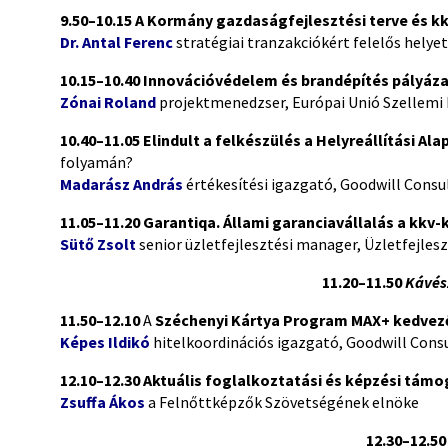
9.50–10.15 A Kormány gazdaságfejlesztési terve és 
Dr. Antal Ferenc
stratégiai tranzakciókért felelős helye
10.15–10.40
Innovációvédelem és brandépítés pályáza
Zónai Roland
projektmenedzser, Európai Unió Szellemi 
10.40–11.05
Elindult a felkészülés a Helyreállítási Al
folyamán?
Madarász András
értékesítési igazgató
,
Goodwill Consul
11.05–11.20
Garantiqa. Állami garanciavállalás a kkv-
Sütő Zsolt
senior üzletfejlesztési manager, Üzletfejles
11.20–11.50
Kávés
11.50–12.10
A
Széchenyi Kártya Program MAX+ kedvez
Képes Ildikó
hitelkoordinációs igazgató, Goodwill Consu
12.10–12.30
Aktuális foglalkoztatási és képzési tám
Zsuffa Ákos
a Felnőttképzők Szövetségének elnöke
12.30–12.5