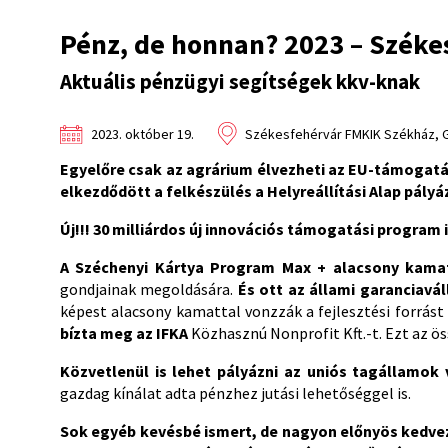
Pénz, de honnan? 2023 – Széke
Aktuális pénzügyi segítségek kkv-knak
2023. október 19.
Székesfehérvár FMKIK Székház, G
Egyelőre csak az agrárium élvezheti az EU-támogat
elkezdődött a felkészülés a Helyreállítási Alap pályáz
Új!!! 30 milliárdos új innovációs támogatási program 
A Széchenyi Kártya Program Max + alacsony kama
gondjainak megoldására.
És ott az állami garanciaváll
képest alacsony kamattal vonzzák a fejlesztési forrást
bízta meg az IFKA
Közhasznú Nonprofit Kft.-t. Ezt az öss
Közvetlenül is lehet pályázni az uniós tagállamok
gazdag kínálat adta pénzhez jutási lehetőséggel is.
Sok egyéb kevésbé ismert, de nagyon előnyös kedve