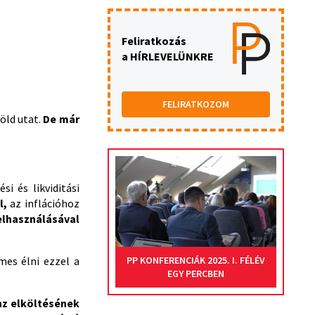
Feliratkozás
a HÍRLEVELÜNKRE
FELIRATKOZOM
öld utat.
De már
ési és likviditási
l,
az inflációhoz
felhasználásával
mes élni ezzel a
PP KONFERENCIÁK 2025. I. FÉLÉV
EGY PERCBEN
nz elköltésének