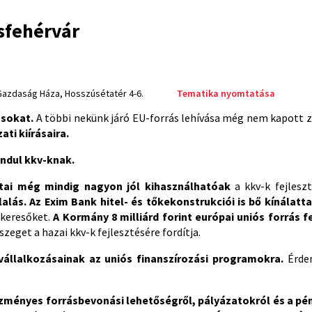
sfehérvár
azdaság Háza, Hosszúsétatér 4-6.
Tematika nyomtatása
ásokat.
A többi nekünk járó EU-forrás lehívása még nem kapott z
ati kiírásaira.
indul kkv-knak.
tai még mindig nagyon jól kihasználhatóak
a kkv-k fejleszt
alás. Az Exim Bank hitel- és tőkekonstrukciói is bő kínálatta
 keresőket.
A Kormány 8 milliárd forint európai uniós forrás 
zeget a hazai kkv-k fejlesztésére fordítja.
 vállalkozásainak az uniós finanszírozási programokra.
Érde
zményes forrásbevonási lehetőségről, pályázatokról és a pé