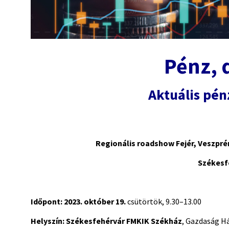
Pénz, 
Aktuális pé
Regionális roadshow Fejér, Vesz
Székesf
Időpont:
2023. október 19.
csütörtök, 9.30–13.00
Helyszín:
Székesfehérvár FMKIK Székház
, Gazdaság Há