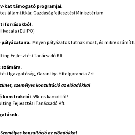
kkv-kat támogató programjai.
ttes államtitkár, Gazdaságfejlesztési Minisztérium
ti forrásokból.
Hivatala (EUIPO)
ap pályázataira.
Milyen pályázatok futnak most, és mikre számít
ting Fejlesztési Tanácsadó Kft.
k számára.
ztési Igazgatóság, Garantiqa Hitelgarancia Zrt.
zünet, személyes konzultáció az előadókkal
ő konstrukciói
5%-os kamattól!
lting Fejlesztési Tanácsadó Kft.
ogatások.
0
Személyes konzultáció az előadókkal