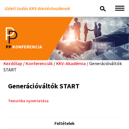
Üzleti tudás KKV döntéshozóknak
PP
KONFERENCIA
Kezdőlap
/
Konferenciák
/
KKV-Akadémia
/ Generációváltók
START
Generációváltók START
Tematika nyomtatása
Feltételek