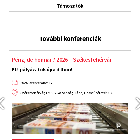
Támogatók
További konferenciák
Pénz, de honnan? 2026 – Székesfehérvár
S
EU-pályázatok újra itthon!
F
2026. szeptember 17.
Székesfehérvár, FMKIK Gazdaság Háza, Hosszúsétatér 4-6.