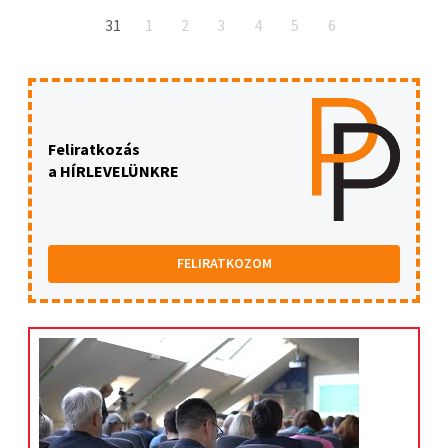
31
1
2
3
4
5
6
Feliratkozás
a HÍRLEVELÜNKRE
FELIRATKOZOM