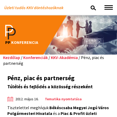
Üzleti tudás KKV döntéshozóknak
PP
KONFERENCIA
Kezdőlap
/
Konferenciák
/
KKV-Akadémia
/ Pénz, piac és
partnerség
Pénz, piac és partnerség
Túlélés és fejlődés a közösség részeként
2012. május 16.
Tematika nyomtatása
Tisztelettel meghívjuk
Békéscsaba Megyei Jogú Város
Polgármesteri Hivatala
és a
Piac & Profit üzleti