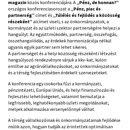
magazin
közös konferenciájára. A
„Pénz, de honnan?”
országos konferenciasorozat a
„Pénz, piac és
partnerség”
címet és
„Túlélés és fejlődés a közösség
részeként”
alcímet viseli, s az önkormányzatok, a
kormányzat és az üzleti szektor partnerségére helyezi a
hangsúlyt. Az együttműködés, partnerség, összefogás,
összehangolódás, az érdekek harmonizációja nélkül
ugyanis egyik partner sem lehet sikeres.
A partnerséget és a helyi közösség részekénti létezést
hangsúlyozó rendezvényre várjuk a kkv-kat, külön
említve az agrárvállalkozásokat, az önkormányzatokat
és a térség fejlesztésében érdekelt szervezeteket.
A konferencia egy csokorba fűzi a kormányzati,
pénzintézeti, Európai Uniós, és helyi finanszírozási és
fejlesztési lehetőségeket, valamint bemutatja a
legfrissebb, leghatékonyabb üzleti megoldásokat,
melyek alkalmazása versenyelőnnyé válhat.
A térség vállalkozóinak és önkormányzatainak fejlődése
múlik azon, hogyan tudják az érintettek optimálisan