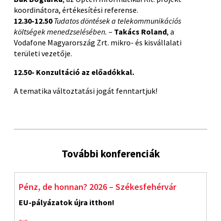
koordinátora, értékesítési referense.
12.30-12.50
Tudatos döntések a telekommunikációs
költségek menedzselésében.
–
Takács Roland
, a
Vodafone Magyarország Zrt. mikro- és kisvállalati
területi vezetője.
12.50- Konzultáció az előadókkal.
A tematika változtatási jogát fenntartjuk!
További konferenciák
Pénz, de honnan? 2026 – Székesfehérvár
S
EU-pályázatok újra itthon!
F