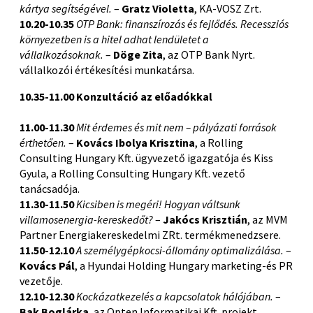
kártya segítségével.
–
Gratz Violetta
, KA-VOSZ Zrt.
10.20-10.35
OTP Bank: finanszírozás és fejlődés. Recessziós
környezetben is a hitel adhat lendületet a
vállalkozásoknak.
–
Döge Zita
, az OTP Bank Nyrt.
vállalkozói értékesítési munkatársa.
10.35-11.00 Konzultáció az előadókkal
11.00-11.30
Mit érdemes és mit nem – pályázati források
érthetően.
–
Kovács Ibolya Krisztina
, a Rolling
Consulting Hungary Kft. ügyvezető igazgatója és Kiss
Gyula, a Rolling Consulting Hungary Kft. vezető
tanácsadója.
11.30-11.50
Kicsiben is megéri! Hogyan váltsunk
villamosenergia-kereskedőt?
–
Jakócs Krisztián
, az MVM
Partner Energiakereskedelmi ZRt. termékmenedzsere.
11.50-12.10
A személygépkocsi-állomány optimalizálása.
–
Kovács Pál
, a Hyundai Holding Hungary marketing-és PR
vezetője.
12.10-12.30
Kockázatkezelés a kapcsolatok hálójában.
–
Bak Boglárka
, az Opten Informatikai Kft. projekt