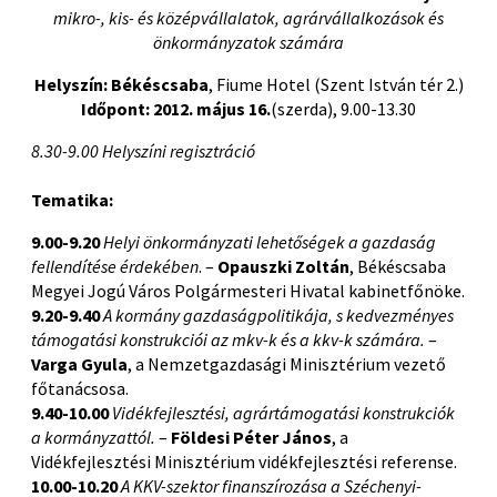
mikro-, kis- és középvállalatok, agrárvállalkozások és
önkormányzatok számára
Helyszín: Békéscsaba
, Fiume Hotel (Szent István tér 2.)
Időpont: 2012. május 16.
(szerda), 9.00-13.30
8.30-9.00 Helyszíni regisztráció
Tematika:
9.00-9.20
Helyi önkormányzati lehetőségek a gazdaság
fellendítése érdekében
. –
Opauszki Zoltán
, Békéscsaba
Megyei Jogú Város Polgármesteri Hivatal kabinetfőnöke.
9.20-9.40
A kormány gazdaságpolitikája, s kedvezményes
támogatási konstrukciói az mkv-k és a kkv-k számára.
–
Varga Gyula
, a Nemzetgazdasági Minisztérium vezető
főtanácsosa.
9.40-10.00
Vidékfejlesztési, agrártámogatási konstrukciók
a kormányzattól.
–
Földesi Péter János
, a
Vidékfejlesztési Minisztérium vidékfejlesztési referense.
10.00-10.20
A KKV-szektor finanszírozása a Széchenyi-