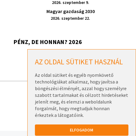
2026. szeptember 9.
Magyar gazdaság 2030
2026. szeptember 22.
PÉNZ, DE HONNAN? 2026
Pénz, de honnan? 2026 – Székesfehérvár
AZ OLDAL SÜTIKET HASZNÁL
2026. szeptember 17.
Az oldal sütiket és egyéb nyomkövető
technológiákat alkalmaz, hogy javítsa a
böngészési élményét, azzal hogy személyre
szabott tartalmakat és célzott hirdetéseket
ELÉRHETŐSÉGEK
jelenít meg, és elemzi a weboldalunk
ADATKEZELÉSI TÁJÉKOZTATÓK
forgalmát, hogy megtudjuk honnan
érkeztek a látogatóink.
ELFOGADOM