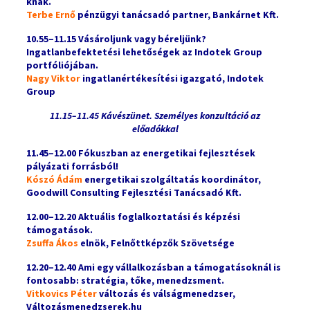
knak.
Terbe Ernő
pénzügyi tanácsadó partner, Bankárnet Kft.
10.55–11.15
Vásároljunk vagy béreljünk?
Ingatlanbefektetési lehetőségek az Indotek Group
portfóliójában.
Nagy Viktor
ingatlanértékesítési igazgató, Indotek
Group
11.15–11.45 Kávészünet. Személyes konzultáció az
előadókkal
11.45–12.00 Fókuszban az energetikai fejlesztések
pályázati forrásból!
Kószó Ádám
energetikai szolgáltatás koordinátor,
Goodwill Consulting Fejlesztési Tanácsadó Kft.
12.00–12.20 Aktuális foglalkoztatási és képzési
támogatások.
Zsuffa Ákos
elnök, Felnőttképzők Szövetsége
12.20–12.40 Ami egy vállalkozásban a támogatásoknál is
fontosabb: stratégia, tőke, menedzsment.
Vitkovics Péter
változás és válságmenedzser,
Változásmenedzserek.hu