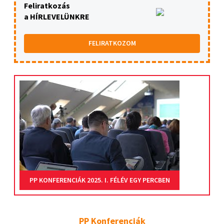
Feliratkozás
a HÍRLEVELÜNKRE
FELIRATKOZOM
PP KONFERENCIÁK 2025. I. FÉLÉV EGY PERCBEN
PP Konferenciák