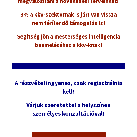
megvalósítani a növekedési terveinket!
3% a kkv-szektornak is jár! Van vissza
nem térítendő támogatás is!
Segítség jön a mesterséges intelligencia
beemeléséhez a kkv-knak!
A részvétel ingyenes, csak regisztrálnia
kell!
Várjuk szeretettel a helyszínen
személyes konzultációval!