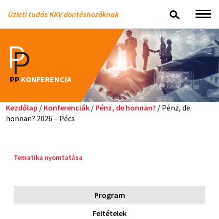
Üzleti tudás KKV döntéshozóknak
PP
KONFERENCIA
Kezdőlap
/
Konferenciák
/
Pénz, de honnan?
/ Pénz, de
honnan? 2026 – Pécs
Tematika nyomtatása
Program
Feltételek