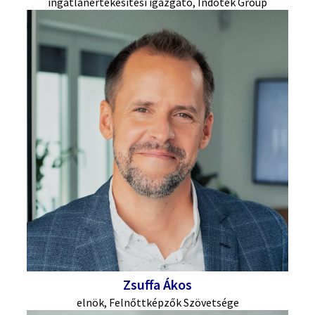
ingatlanértékesítési igazgató, Indotek Group
Zsuffa Ákos
elnök, Felnőttképzők Szövetsége