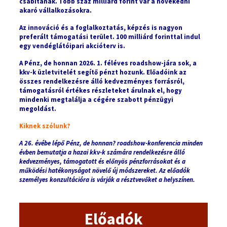
csábítanak. Több száz milliárd forint vár a növekedni
akaró vállalkozásokra.
Az innováció és a foglalkoztatás, képzés is nagyon
preferált támogatási terület. 100 milliárd forinttal indul
egy vendéglátóipari akcióterv is.
A Pénz, de honnan 2026. 1. féléves roadshow-jára sok, a
kkv-k üzletvitelét segítő pénzt hozunk. Előadóink az
összes rendelkezésre álló kedvezményes forrásról,
támogatásról értékes részleteket árulnak el, hogy
mindenki megtalálja a cégére szabott pénzügyi
megoldást.
Kiknek szólunk?
A 26. évébe lépő Pénz, de honnan? roadshow-konferencia minden
évben bemutatja a hazai kkv-k számára rendelkezésre álló
kedvezményes, támogatott és előnyös pénzforrásokat és a
működési hatékonyságot növelő új módszereket. Az előadók
személyes konzultációra is várják a résztvevőket a helyszínen.
Előadók