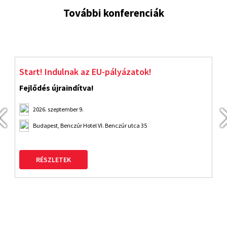
További konferenciák
Start! Indulnak az EU-pályázatok!
J
Fejlődés újraindítva!
2026. szeptember 9.
Budapest, Benczúr Hotel VI. Benczúr utca 35
RÉSZLETEK