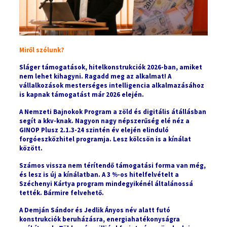
Miről szólunk?
Sláger támogatások, hitelkonstrukciók 2026-ban, amiket
nem lehet kihagyni. Ragadd meg az alkalmat!
A
vállalkozások mesterséges intelligencia alkalmazásához
is kapnak támogatást már 2026 elején.
A Nemzeti Bajnokok Program a zöld és digitális átállásban
segít a kkv-knak.
Nagyon nagy népszerűség elé néz a
GINOP Plusz 2.1.3-24 szintén év elején elinduló
forgóeszközhitel programja. Lesz kölcsön is a kínálat
között.
Számos vissza nem térítendő támogatási forma van még,
és lesz is új a kínálatban.
A 3 %-os hitelfelvételt a
Széchenyi Kártya program mindegyikénél általánossá
tették. Bármire felvehető.
A Demján Sándor és Jedlik Ányos név alatt futó
konstrukciók beruházásra, energiahatékonyságra