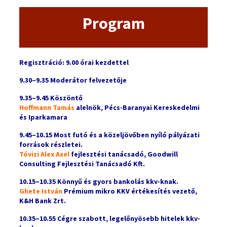
Program
Regisztráció: 9.00 órai kezdettel
9.30–9.35 Moderátor felvezetője
9.35–9.45 Köszöntő
Hoffmann Tamás
alelnök,
Pécs-Baranyai Kereskedelmi
és Iparkamara
9.45–10.15 Most futó és a közeljövőben nyíló pályázati
források részletei.
Tóvizi Alex Axel
fejlesztési tanácsadó, Goodwill
Consulting Fejlesztési Tanácsadó Kft.
10.15–10.35 Könnyű és gyors bankolás kkv-knak.
G
hete István
Prémium mikro KKV értékesítés vezető,
K&H Bank Zrt.
10.35–10.55 Cégre szabott, legelőnyösebb hitelek kkv-