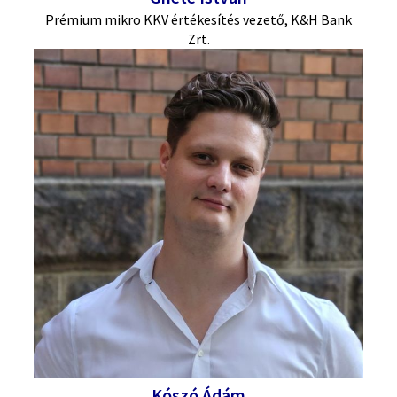
Prémium mikro KKV értékesítés vezető, K&H Bank
Zrt.
Kószó Ádám