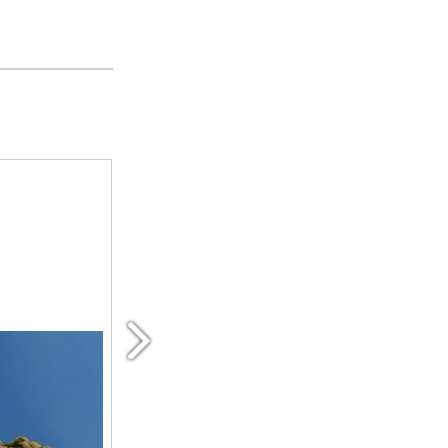
íjra!
Lemaradtál? Pótold a tudáshiányo
zól!
Lemaradtál valamelyikről? Videón elküldjük
2026. június 5. - október 12.