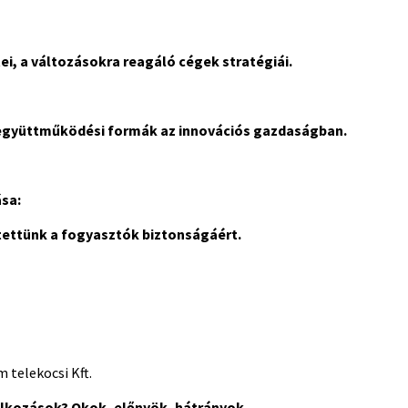
i, a változásokra reagáló cégek stratégiái.
 együttműködési formák az innovációs gazdaságban.
sa:
 tettünk a fogyasztók biztonságáért.
 telekocsi Kft.
lkozások? Okok, előnyök, hátrányok.