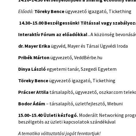
Előadó:
Töreky Bence
ügyvezető igazgató, Tickething
­ 14.30–15.00
Beszélgessünk! Tiltással vagy szabályozá
Interaktív Fórum az előadókkal .
A közönség bevonásá
dr. Mayer Erika
ügyvéd,
Mayer és Társai Ügyvédi Iroda
Pribék Márton
ügyvezető, VeddBérbe.hu
Dinya László
egyetemi tanár, Szegedi Egyetem
Töreky Bence
ügyvezető igazgató, Tickething
Prácser Attila
társalapító, ügyvezető, oszkar.com teleko
Bodor Ádám
– társalapító, üzletfejlesztő, Webuni
15.00­–15.40
Üzleti kézfogó.
Moderált Networking progra
beszélgetés az üzleti kapcsolatok szándékával
A tematika változtatási jogát fenntartjuk!