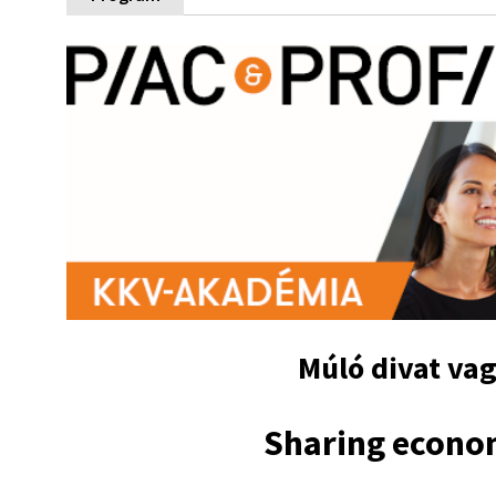
Múló divat vag
Sharing econo