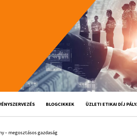
VÉNYSZERVEZÉS
BLOGCIKKEK
ÜZLETI ETIKAI DÍJ PÁL
my – megosztásos gazdaság