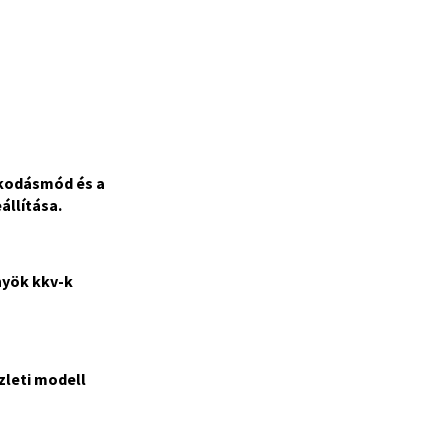
lkodásmód és a
állítása.
nyök kkv-k
zleti modell