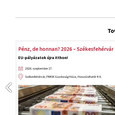
To
Start! Indulnak az EU-pályázatok!
Fejlődés újraindítva!
2026. szeptember 9.
Budapest, Benczúr Hotel VI. Benczúr utca 35