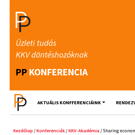
Üzleti tudás
KKV döntéshozóknak
PP
KONFERENCIA
AKTUÁLIS KONFFERENCIÁINK
RENDEZ
Kezdőlap
/
Konferenciák
/
KKV-Akadémia
/ Sharing econo