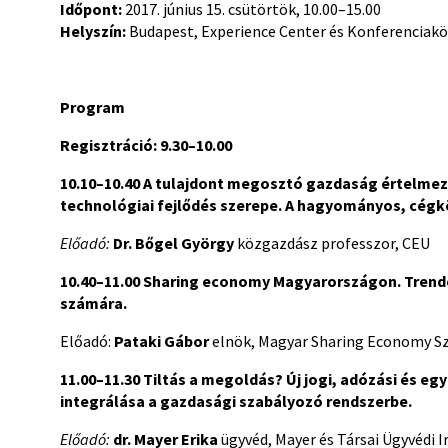
Időpont:
2017. június 15. csütörtök, 10.00–15.00
Helyszín:
Budapest, Experience Center és Konferenciaközp
Program
Regisztráció: 9.30­–10.00
10.10–10.40
A tulajdont megosztó gazdaság értelmezés
technológiai fejlődés szerepe. A hagyományos, cégk
Előadó:
Dr. Bőgel György
közgazdász professzor, CEU
10.40–11.00
Sharing economy Magyarországon. Trende
számára.
Előadó:
Pataki Gábor
elnök, Magyar Sharing Economy S
11.00–11.30
Tiltás a megoldás? Új jogi, adózási és e
integrálása a gazdasági szabályozó rendszerbe.
Előadó:
dr. Mayer Erika
ügyvéd, Mayer és Társai Ügyvédi I