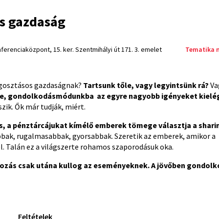
s gazdaság
erenciaközpont, 15. ker. Szentmihályi út 171. 3. emelet
Tematika 
megosztásos gazdaságnak?
Tartsunk tőle, vagy legyintsünk rá?
Va
be, gondolkodásmódunkba az egyre nagyobb igényeket kielég
zik. Ők már tudják, miért.
s, a pénztárcájukat kímélő emberek tömege választja a shar
bbak, rugalmasabbak, gyorsabbak. Szeretik az emberek, amikor a 
l. Talán ez a világszerte rohamos szaporodásuk oka.
ozás csak utána kullog az eseményeknek.
A jövőben gondolk
Feltételek