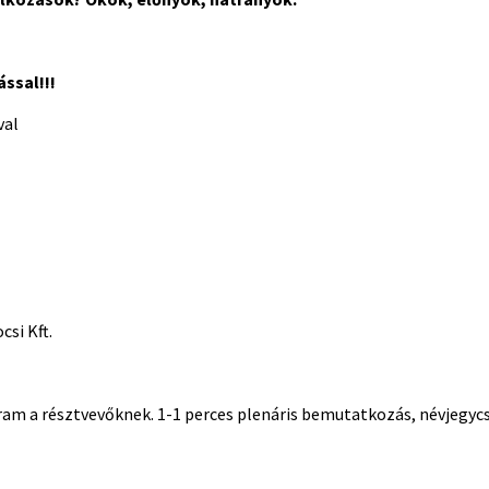
ssal!!!
val
csi Kft.
m a résztvevőknek. 1-1 perces plenáris bemutatkozás, névjegycs