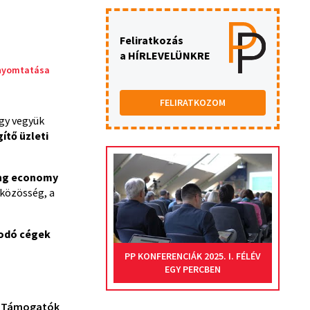
Feliratkozás
a HÍRLEVELÜNKRE
nyomtatása
FELIRATKOZOM
gy vegyük
ítő üzleti
ing economy
közösség, a
odó cégek
PP KONFERENCIÁK 2025. I. FÉLÉV
EGY PERCBEN
Támogatók