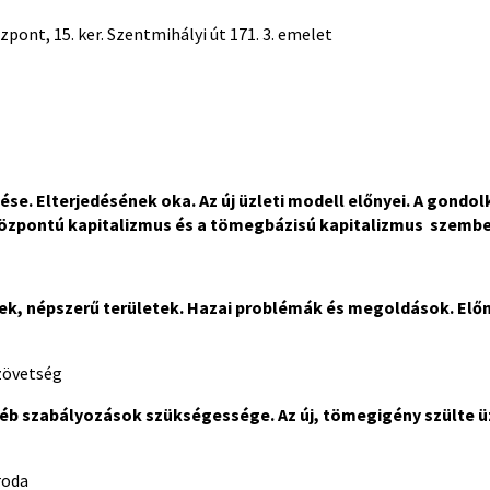
ont, 15. ker. Szentmihályi út 171. 3. emelet
e. Elterjedésének oka. Az új üzleti modell előnyei. A gondo
özpontú kapitalizmus és a tömegbázisú kapitalizmus szembe
k, népszerű területek. Hazai problémák és megoldások. Elő
zövetség
gyéb szabályozások szükségessége. Az új, tömegigény szülte ü
roda