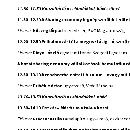
11.30–11.50 Konzultáció az előadókkal, kávészünet
11.50–12.20
A Sharing economy legnépszerűbb területe
Előadó:
Kőszegi Árpád
menedzser, PwC Magyarország
12.20–12.50
Felhalmozástól a megosztásig – újszerű
Előadó:
Dinya László
egyetemi tanár, Szegedi Egyetem
A hazai sharing economy vállalkozások bemutatkozá
12.50–13.10
A rendszerbe épített bizalom – avagy mit
Előadó:
Pribék Márton
ügyvezető, VeddBérbe.hu
13.10–13-50 Konzultáció az előadókkal, ebéd
13.50–14.10
Oszkár – Már tíz éve tele a kocsi.
Előadó:
Prácser Attila
társalapító, ügyvezető, oszkar.com
14.10–14.30
Versenyelőnyben a sharing economy válla