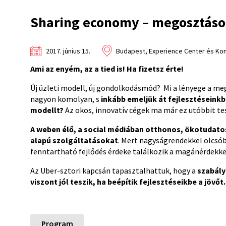
Sharing economy – megosztáso
2017. június 15.
Budapest, Experience Center és Konf
Ami az enyém, az a tied is! Ha fizetsz érte!
Új üzleti modell, új gondolkodásmód? Mi a lényege a 
nagyon komolyan, s
inkább emeljük át fejlesztéseink
modellt?
Az okos, innovatív cégek ma már ez utóbbit tes
A weben élő, a social médiában otthonos, ökotudato
alapú szolgáltatásokat
. Mert nagyságrendekkel olcsó
fenntartható fejlődés érdeke találkozik a magánérdekke
Az Uber-sztori kapcsán tapasztalhattuk, hogy a
szabály
viszont jól teszik, ha beépítik fejlesztéseikbe a jövőt.
Program