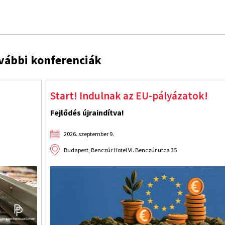
vábbi konferenciák
Jelöltesse cégét az idei Üzleti Etikai D
Az üzleti tisztesség védjegyhasználata örökre s
2026. szeptember 9.