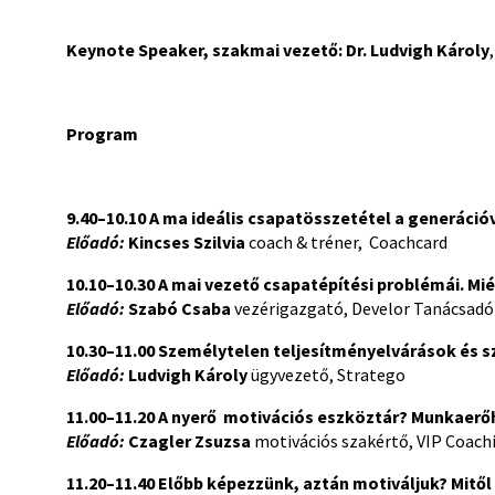
Keynote Speaker, szakmai vezető:
Dr.
Ludvigh Károly
Program
9.40–10.10
A ma ideális csapatösszetétel a generáció
Előadó:
Kincses Szilvia
coach & tréner, Coachcard
10.10–10.30 A mai vezető csapatépítési problémái. Mi
Előadó:
Szabó Csaba
vezérigazgató, Develor Tanácsadó
10.30–11.00
Személytelen teljesítményelvárások és s
Előadó:
Ludvigh Károly
ügyvezető, Stratego
11.00–11.20
A nyerő motivációs eszköztár?
Munkaerőh
Előadó:
Czagler Zsuzsa
motivációs szakértő, VIP Coach
11.20–11.40
Előbb képezzünk, aztán motiváljuk?
Mitől