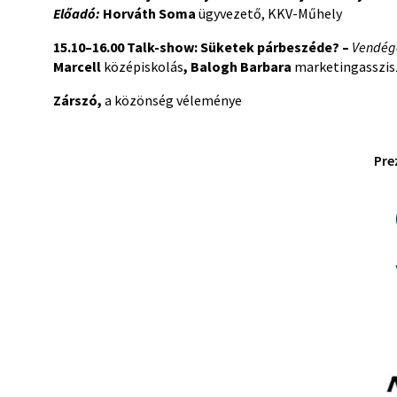
Előadó:
Horváth Soma
ügyvezető, KKV-Műhely
15.10–16.00
Talk-show: Süketek párbeszéde?
–
Vendége
Marcell
középiskolás
, Balogh Barbara
marketingasszis
Zárszó,
a közönség véleménye
Pre