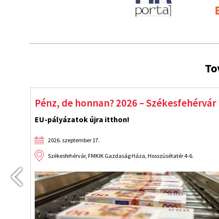
To
6 – Székesfehérvár
Start! Indulnak az
Fejlődés újraindítva!
2026. szeptember 9.
áza, Hosszúsétatér 4-6.
Budapest, Benczúr Hotel VI. 