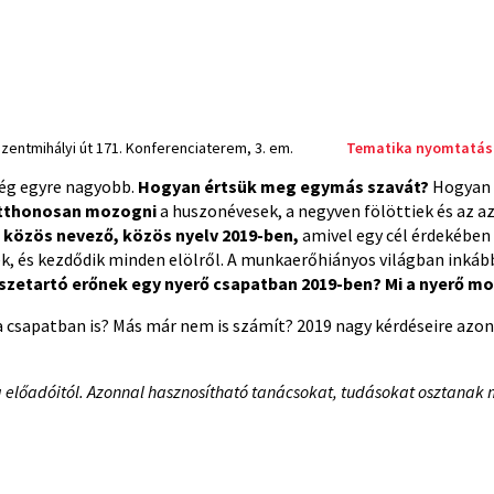
zentmihályi út 171. Konferenciaterem, 3. em.
Tematika nyomtatás
bség egyre nagyobb.
Hogyan értsük meg egymás szavát?
Hogyan
otthonosan mozogni
a huszonévesek, a negyven fölöttiek és az a
a közös nevező, közös nyelv 2019-ben,
amivel egy cél érdekében
k, és kezdődik minden elölről. A munkaerőhiányos világban inkább
szetartó erőnek egy nyerő csapatban 2019-ben?
Mi a nyerő mo
z a csapatban is? Más már nem is számít? 2019 nagy kérdéseire az
a előadóitól. Azonnal hasznosítható tanácsokat, tudásokat osztanak