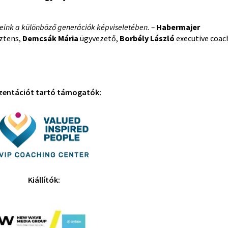
ink a különböző generációk képviseletében. –
Habermajer
ztens,
Demcsák Mária
ügyvezető,
Borbély László
executive coac
zentációt tartó támogatók:
Kiállítók: