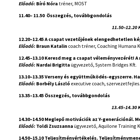
Előadó:
Bíró Nóra
tréner, MOST
11.40– 11.50
Összegzés, továbbgondolás
11.50–12.20 
12.20–12.45
A csapat vezetőjének elengedhetetlen kép
Előadó:
Braun Katalin
coach tréner, Coaching Humana Kf
12.45–13.10 Keresd meg a csapat véleményvezérét! A
Előadó:
Nardai Brigitta
ügyvezető, System Bridges Kft.
13.10–13.35
Verseny és együttműködés-egyszerre. H
Előadó:
Borbély László
executive coach, szervezetfejles
13.35–13.45 Összegzés, továbbgondolás
13.45–14.30 
14.30–14.50 Meglepő motivációk az Y-generációnál.
M
Előadó:
Toldi Zsuzsanna
ügyvezető, Aquilone Training K
14.50–15.10 Teljesítményértékelés. Teljesítménymen