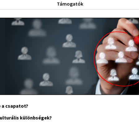
Támogatók
 a csapatot?
ulturális különbségek?