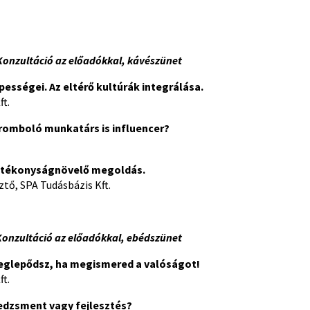
Konzultáció az előadókkal, kávészünet
ességei. Az eltérő kultúrák integrálása.
t.
 romboló munkatárs is influencer?
atékonyságnövelő megoldás.
ztő, SPA Tudásbázis Kft.
Konzultáció az előadókkal, ebédszünet
eglepődsz, ha megismered a valóságot!
ft.
edzsment vagy fejlesztés?