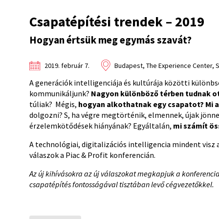
Csapatépítési trendek – 2019
Hogyan értsük meg egymás szavát?
2019. február 7.
Budapest, The Experience Center, S
A generációk intelligenciája és kultúrája közötti külön
kommunikáljunk?
Nagyon különböző térben tudnak 
túliak?
Mégis,
hogyan alkothatnak egy csapatot?
Mi 
dolgozni? S, ha végre megtörténik, elmennek, újak jönne
érzelemkötődések hiányának? Egyáltalán,
mi számít ös
A technológiai, digitalizációs intelligencia mindent vis
válaszok a Piac & Profit konferencián.
Az új kihívásokra az új válaszokat megkapjuk a konferenci
csapatépítés fontosságával tisztában levő cégvezetőkkel.