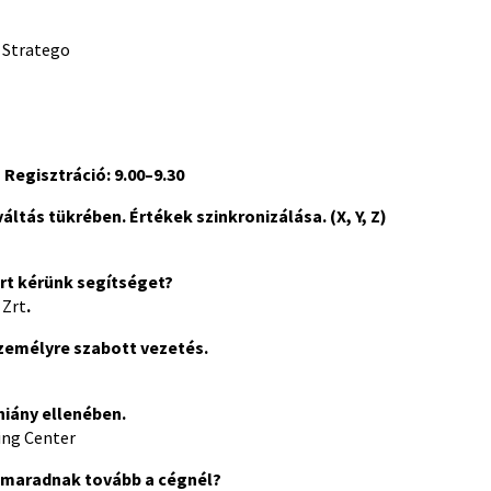
, Stratego
Regisztráció: 9.00–9.30
váltás tükrében.
Értékek szinkronizálása. (X, Y, Z)
ért kérünk segítséget?
 Zrt
.
zemélyre szabott vezetés.
iány ellenében.
ing Center
 maradnak tovább a cégnél?