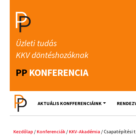
Üzleti tudás
KKV döntéshozóknak
PP
KONFERENCIA
AKTUÁLIS KONFFERENCIÁINK
RENDEZ
Kezdőlap
/
Konferenciák
/
KKV-Akadémia
/ Csapatépítési 