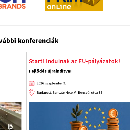
vábbi konferenciák
 EU-pályázatok!
Jelöltesse cégét
Az üzleti tisztessé
2026. szeptember 9.
Benczúr utca 35