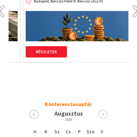
Budapest, Benczúr Hotel VI. Benczúr utca 35
RÉSZLETEK
Konferencianaptár
Augusztus
2026
H
K
Sz
Cs
P
Szo
V