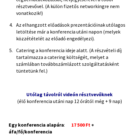
résztvevővel. (A külön fizetős networkingre nem
vonatkozik!)
Az elhangzott előadások prezentációinak utólagos
letöltése már a konferencia utáni napon (melyek
közzétételét az előadó engedélyezi).
Catering a konferencia ideje alatt. (A részvételi díj
tartalmazza a catering költségét, melyet a
számlában továbbszámlázott szolgáltatásként
tüntetünk fel.)
Utólag távolról videón
résztvevőknek
(élő konferencia utáni nap 12 órától még + 9 nap)
Egy konferencia alapára
:
17 500 Ft
+
áfa/fő/konferencia