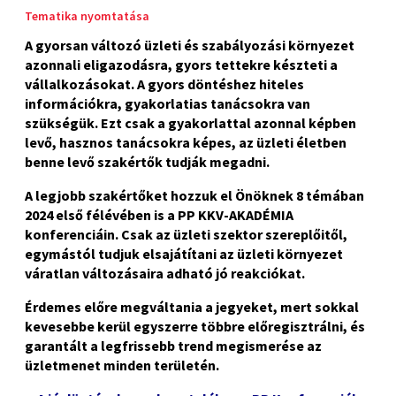
Tematika nyomtatása
A gyorsan változó üzleti és szabályozási környezet
azonnali eligazodásra, gyors tettekre készteti a
vállalkozásokat. A gyors döntéshez hiteles
információkra, gyakorlatias tanácsokra van
szükségük. Ezt csak a gyakorlattal azonnal képben
levő, hasznos tanácsokra képes, az üzleti életben
benne levő szakértők tudják megadni.
A legjobb szakértőket hozzuk el Önöknek 8 témában
2024 első félévében is a PP KKV-AKADÉMIA
konferenciáin. Csak az üzleti szektor szereplőitől,
egymástól tudjuk elsajátítani az üzleti környezet
váratlan változásaira adható jó reakciókat.
Érdemes előre megváltania a jegyeket, mert sokkal
kevesebbe kerül egyszerre többre előregisztrálni, és
garantált a legfrissebb trend megismerése az
üzletmenet minden területén.