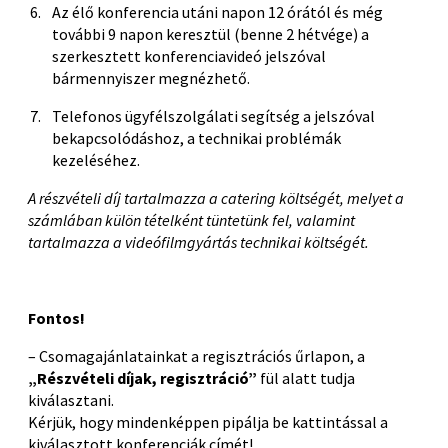
Az élő konferencia utáni napon 12 órától és még
további 9 napon keresztül (benne 2 hétvége) a
szerkesztett konferenciavideó jelszóval
bármennyiszer megnézhető.
Telefonos ügyfélszolgálati segítség a jelszóval
bekapcsolódáshoz, a technikai problémák
kezeléséhez.
A részvételi díj tartalmazza a catering költségét, melyet a
számlában külön tételként tüntetünk fel, valamint
tartalmazza a videófilmgyártás technikai költségét.
Fontos!
– Csomagajánlatainkat a regisztrációs űrlapon, a
„Részvételi díjak, regisztráció”
fül alatt tudja
kiválasztani.
Kérjük, hogy mindenképpen pipálja be kattintással a
kiválasztott konferenciák címét!