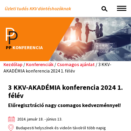
Üzleti tudás KKV döntéshozóknak
PP
KONFERENCIA
Kezdőlap
/
Konferenciák
/
Csomagos ajánlat
/ 3 KKV-
AKADÉMIA konferencia 2024 1. félév
3 KKV-AKADÉMIA konferencia 2024 1.
félév
Előregisztráció nagy csomagos kedvezménnyel!
2024. január 18. - június 13.
Budapesti helyszínek és videón távolról több napig