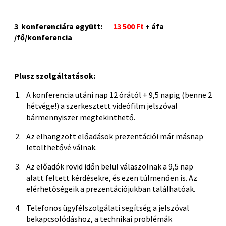
3 konferenciára együtt:
13 500 Ft
+ áfa
/fő/konferencia
Plusz szolgáltatások:
A konferencia utáni nap 12 órától + 9,5 napig (benne 2
hétvége!) a szerkesztett videófilm jelszóval
bármennyiszer megtekinthető.
Az elhangzott előadások prezentációi már másnap
letölthetővé válnak.
Az előadók rövid időn belül válaszolnak a 9,5 nap
alatt feltett kérdésekre, és ezen túlmenően is. Az
elérhetőségeik a prezentációjukban találhatóak.
Telefonos ügyfélszolgálati segítség a jelszóval
bekapcsolódáshoz, a technikai problémák