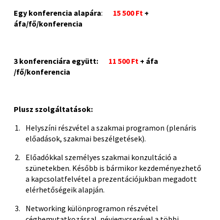
Egy konferencia alapára
:
15 500 Ft
+
áfa/fő/konferencia
3 konferenciára együtt:
11 500 Ft
+ áfa
/fő/konferencia
Plusz szolgáltatások:
Helyszíni részvétel a szakmai programon (plenáris
előadások, szakmai beszélgetések).
Előadókkal személyes szakmai konzultáció a
szünetekben. Később is bármikor kezdeményezhető
a kapcsolatfelvétel a prezentációjukban megadott
elérhetőségeik alapján.
Networking különprogramon részvétel
cégbemutatkozással, névjegycserével a többi