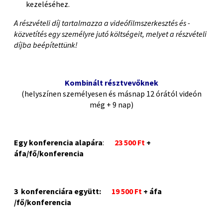
kezeléséhez.
A részvételi díj tartalmazza a videófilmszerkesztés és -
közvetítés egy személyre jutó költségeit, melyet a részvételi
díjba beépítettünk!
Kombinált résztvevőknek
(helyszínen személyesen és másnap 12 órától videón
még + 9 nap)
Egy konferencia alapára
:
23 500 Ft
+
áfa/fő/konferencia
3 konferenciára együtt:
19 500 Ft
+ áfa
/fő/konferencia