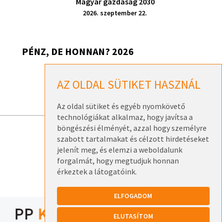
Magyar gazdaság 2030
2026. szeptember 22.
PÉNZ, DE HONNAN? 2026
Pénz, de honnan? 2026 – Székesfehérvár
AZ OLDAL SÜTIKET HASZNÁL
2026. szeptember 17.
Az oldal sütiket és egyéb nyomkövető
technológiákat alkalmaz, hogy javítsa a
böngészési élményét, azzal hogy személyre
szabott tartalmakat és célzott hirdetéseket
ELÉRHETŐSÉGEK
jelenít meg, és elemzi a weboldalunk
ADATKEZELÉSI TÁJÉKOZTATÓK
forgalmát, hogy megtudjuk honnan
érkeztek a látogatóink.
ELFOGADOM
ELUTASÍTOM