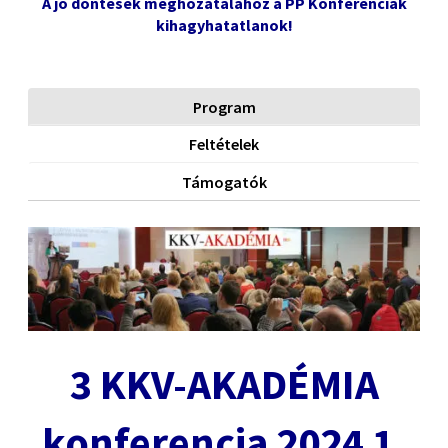
A jó döntések meghozatalához a PP Konferenciák
kihagyhatatlanok!
Program
Feltételek
Támogatók
3 KKV-AKADÉMIA
konferencia 2024 1.