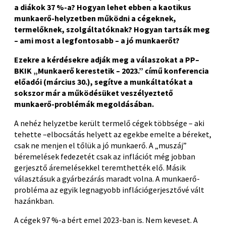
a diákok 37 %-a? Hogyan lehet ebben a kaotikus
munkaerő-helyzetben működni a cégeknek,
termelőknek, szolgáltatóknak? Hogyan tartsák meg
– ami most a legfontosabb – a jó munkaerőt?
Ezekre a kérdésekre adják meg a válaszokat a PP–
BKIK „Munkaerő kerestetik – 2023.” című konferencia
előadói (március 30.), segítve a munkáltatókat a
sokszor már a működésüket veszélyeztető
munkaerő-problémák megoldásában.
A nehéz helyzetbe került termelő cégek többsége – aki
tehette –elbocsátás helyett az egekbe emelte a béreket,
csak ne menjen el tőlük a jó munkaerő. A „muszáj”
béremelések fedezetét csak az inflációt még jobban
gerjesztő áremelésekkel teremthették elő. Másik
választásuk a gyárbezárás maradt volna. ­A munkaerő-
probléma az egyik legnagyobb inflációgerjesztővé vált
hazánkban.
A cégek 97 %-a bért emel 2023-ban is. Nem keveset. A