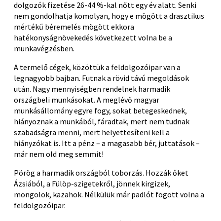
dolgozók fizetése 26-44 %-kal nőtt egy év alatt. Senki
nem gondolhatja komolyan, hogy e mögött a drasztikus
mértékű béremelés mögött ekkora
hatékonyságnövekedés következett volna be a
munkavégzésben.
A termelő cégek, közöttük a feldolgozóipar van a
legnagyobb bajban. Futnak a rövid távú megoldások
után. Nagy mennyiségben rendelnek harmadik
országbeli munkásokat. A meglévő magyar
munkásállomány egyre fogy, sokat betegeskednek,
hiányoznak a munkából, fáradtak, mert nem tudnak
szabadságra menni, mert helyettesíteni kell a
hiányzókat is. Itt a pénz – a magasabb bér, juttatások –
már nem old meg semmit!
Pörög a harmadik országból toborzás. Hozzák őket
Ázsiából, a Fülöp-szigetekről, jönnek kirgizek,
mongolok, kazahok. Nélkülük már padlót fogott volna a
feldolgozóipar.