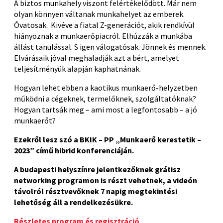
A biztos munkahely viszont felértékelődött. Már nem
olyan könnyen váltanak munkahelyet az emberek.
Óvatosak. Kivéve a fiatal Z-generációt, akik rendkívül
hiányoznak a munkaerőpiacról. Elhúzzák a munkába
állást tanulással. S igen válogatósak. Jönnek és mennek.
Elvárásaik jóval meghaladják azt a bért, amelyet
teljesítményük alapján kaphatnának.
Hogyan lehet ebben a kaotikus munkaerő-helyzetben
működni a cégeknek, termelőknek, szolgáltatóknak?
Hogyan tartsák meg – ami most a legfontosabb – a jó
munkaerőt?
Ezekről lesz szó a BKIK – PP „Munkaerő kerestetik –
2023” című hibrid konferenciáján.
A budapesti helyszínre jelentkezőknek grátisz
networking programon is részt vehetnek, a videón
távolról résztvevőknek 7 napig megtekintési
lehetőség áll a rendelkezésükre.
Részletes program és regisztráció