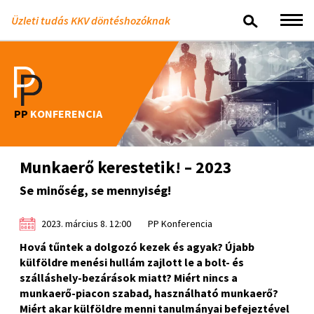
Üzleti tudás KKV döntéshozóknak
PP
KONFERENCIA
Munkaerő kerestetik! – 2023
Se minőség, se mennyiség!
2023. március 8. 12:00
PP Konferencia
Hová tűntek a dolgozó kezek és agyak? Újabb
külföldre menési hullám zajlott le a bolt- és
szálláshely-bezárások miatt? Miért nincs a
munkaerő-piacon szabad, használható munkaerő?
Miért akar külföldre menni tanulmányai befejeztével