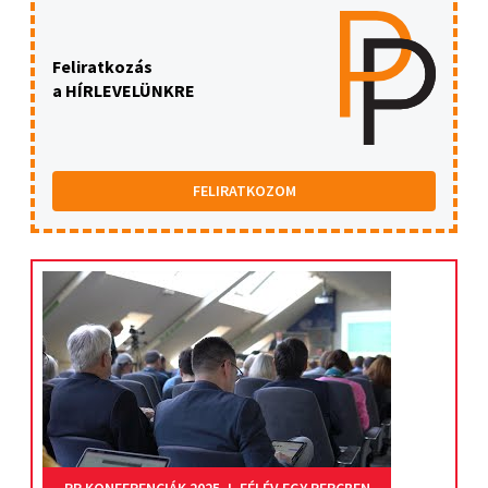
Feliratkozás
a HÍRLEVELÜNKRE
FELIRATKOZOM