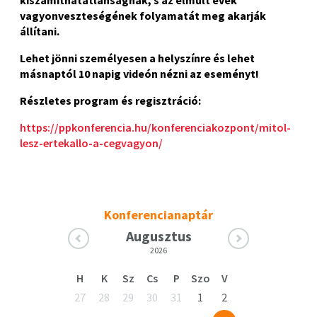
kiszámíthatatlanságnak, s az elmúlt évek
vagyonveszteségének folyamatát meg akarják
állítani.
Lehet jönni személyesen a helyszínre és lehet
másnaptól 10 napig videón nézni az eseményt!
Részletes program és regisztráció:
https://ppkonferencia.hu/konferenciakozpont/mitol-
lesz-ertekallo-a-cegvagyon/
Konferencianaptár
Augusztus
2026
H
K
Sz
Cs
P
Szo
V
27
28
29
30
31
1
2