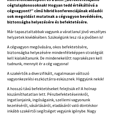
cégtulajdonosoknak! Hogyan tedd értékállóvá a
cégvagyont?” című hibrid konferenciájának előadói
sok megoldást mutatnak a cégvagyon bevédésére,
biztonságba helyezésére és befektetésére.
Már tapasztaltabbak vagyunk a váratlanul jövő veszélyes
helyzetek kivédésében. Szükségünk lesz rá a jövőben is!
A cégvagyon megóvására, okos befektetésére,
biztonságba helyezésére mindenféleképpen stratégiát
kell kialakítanunk. De mindenekelőtt naprakészen kell
tudnunk, mennyit ér a cég vagyona!
A szakértők a diverzifikált, rugalmasan változó
vagyonkezelési eszköztárra esküsznek. Higgyünk nekik!
A hosszú távú befektetéseket felejtsük el! A holnap
kiszámíthatatlan lett. Pénzbefektetéseinkről,
ingatlanjaink, ingóságaink, szellemi vagyonunk
kezeléséről, vásárlásáról, eladásáról való döntéskor
inkább szakértői segítséget vegyünk igénybe. Nagy