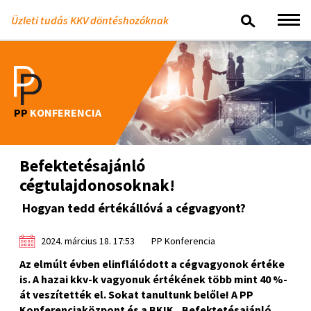
Üzleti tudás KKV döntéshozóknak
PP
KONFERENCIA
Befektetésajánló
cégtulajdonosoknak!
Hogyan tedd értékállóvá a cégvagyont?
2024. március 18. 17:53
PP Konferencia
Az elmúlt évben elinflálódott a cégvagyonok értéke
is. A hazai kkv-k vagyonuk értékének több mint 40 %-
át veszítették el. Sokat tanultunk belőle! A PP
Konferenciaközpont és a BKIK „Befektetésajánló