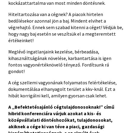
kockázattartalma van most minden döntésnek.
Hiteltartozása van a cégnek? A piacok hirtelen
bedőlésekor azonnal jön a baj. Mindent elvihet a
végrehajtó. Ennek sem szabad kitenni a céget! Védjük be,
hogy nagy baj esetén se veszítsük el a megteremtett
értékeinket!
Meglévő ingatlanjaink kezelése, bérbeadása,
kihasználtságának növelése, karbantartása is igen
fontos vagyonértéknövelő tényező. Fordítsunk rá
gondot!
A cég szellemi vagyonának folyamatos felértékelése,
dokumentálása elhanyagolt terület a kkv-knál. Ezt a
hibát korrigálni kell, amilyen gyorsan csak lehet.
A „Befektetésajánló cégtulajdonosoknak!” című
hibrid konferenciára várjuk azokat a kis- és
középvállalati döntéshozókat, tulajdonosokat,
akiknek a cége ki van téve a piaci, gazdasági