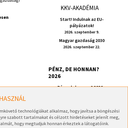
, gazdasági
KKV-AKADÉMIA
esen
Start! Indulnak az EU-
pályázatok!
2026. szeptember 9.
Magyar gazdaság 2030
2026. szeptember 22.
PÉNZ, DE HONNAN?
2026
Pénz, de honnan? 2026 –
Székesfehérvár
 HASZNÁL
2026. szeptember 17.
omkövető technológiákat alkalmaz, hogy javítsa a böngészési
re szabott tartalmakat és célzott hirdetéseket jelenít meg,
galmát, hogy megtudjuk honnan érkeztek a látogatóink.