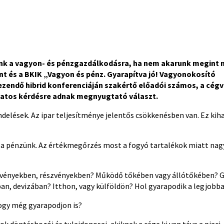
nünk a vagyon- és pénzgazdálkodásra, ha nem akarunk megint 
 és a BKIK „Vagyon és pénz. Gyarapítva jó!
Vagyonokosító
zendő hibrid konferenciáján szakértő előadói számos, a cég
latos kérdésre adnak megnyugtató választ.
delések. Az ipar teljesítménye jelentős csökkenésben van. Ez ki
, a pénzünk. Az értékmegőrzés most a fogyó tartalékok miatt nag
tvényekben, részvényekben? Működő tőkében vagy állótőkében? 
n, devizában? Itthon, vagy külföldön? Hol gyarapodik a legjobb
ogy még gyarapodjon is?