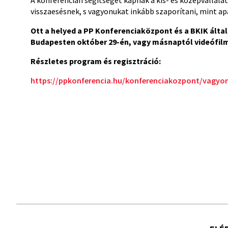
A konferencián segítséget kapnak a kis- és középvállalato
visszaesésnek, s vagyonukat inkább szaporítani, mint ap
Ott a helyed a PP Konferenciaközpont és a BKIK álta
Budapesten október 29-én, vagy másnaptól videófilm
Részletes program és regisztráció:
https://ppkonferencia.hu/konferenciakozpont/vagyon