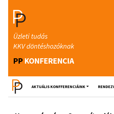
Üzleti tudás
KKV döntéshozóknak
PP
KONFERENCIA
AKTUÁLIS KONFFERENCIÁINK
RENDEZ