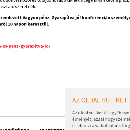
k döntéshozói és tulajdonosai, akiknek a cége ki van téve a piaci
asztani szeretnék.
l rendezett
Vagyon pénz. Gyarapítva jó!
konferencián
s
zemély
ről 10 napon keresztül.
-es-penz-gyarapitva-jo/
AZ OLDAL SÜTIKET
Az oldal sütiket és egyéb ny
élményét, azzal hogy személy
és elemzi a weboldalunk for