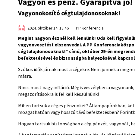
Vagyon és pénz. Gyarapítva jó!
Vagyonokosító cégtulajdonosoknak!
2024. október 14. 13:46
PP Konferencia
Megint nagyon észnél kell lennünk! Oda kell figyel
vagyonvesztést elszenvedni. A PP Konferenciaközpont
cégtulajdonosoknak!” című, október 29-én megrende
befektetésével és biztonságba helyezésével kapcso
Szűkös idők járnak most a cégekre. Nem jönnek a megren
másra.
Nincs most nagy infláció. Mégis veszélyben a vagyonunk
megszorításokra is fel kell készülnünk!
Miben tartsuk a céges pénzünket? Állampapírokban, kö
mozgathatóan vagy hosszú távú befektetésben? Forintba
Hogyan tartsuk biztonságban a cég pénzét, vagyonát, h