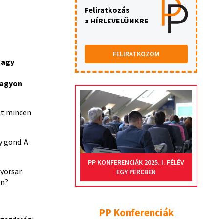
Feliratkozás
a HÍRLEVELÜNKRE
FELIRATKOZOM
nagy
vagyon
hat minden
y gond. A
PP KONFERENCIÁK 2025. I. FÉLÉV
Gyorsan
EGY PERCBEN
an?
PP Konferenciák