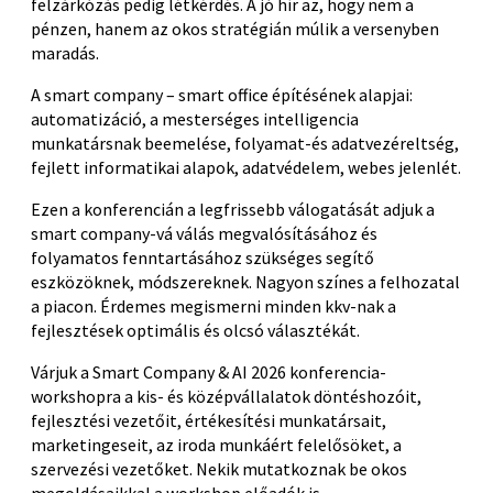
felzárkózás pedig létkérdés. A jó hír az, hogy nem a
pénzen, hanem az okos stratégián múlik a versenyben
maradás.
A smart company – smart office építésének alapjai:
automatizáció, a mesterséges intelligencia
munkatársnak beemelése, folyamat-és adatvezéreltség,
fejlett informatikai alapok, adatvédelem, webes jelenlét.
Ezen a konferencián a legfrissebb válogatását adjuk a
smart company-vá válás megvalósításához és
folyamatos fenntartásához szükséges segítő
eszközöknek, módszereknek. Nagyon színes a felhozatal
a piacon. Érdemes megismerni minden kkv-nak a
fejlesztések optimális és olcsó választékát.
Várjuk a Smart Company & AI 2026 konferencia-
workshopra a kis- és középvállalatok döntéshozóit,
fejlesztési vezetőit, értékesítési munkatársait,
marketingeseit, az iroda munkáért felelősöket, a
szervezési vezetőket. Nekik mutatkoznak be okos