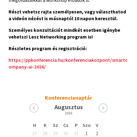
megoldásaikkal a workshop előadók is.
Részt vehetsz rajta személyesen, vagy választhatod
a videón nézést is másnaptól 10 napon keresztül.
Személyes konzultációt mindkét esetben igénybe
vehetsz! Lesz Networking program is!
Részletes program és regisztráció:
https://ppkonferencia.hu/konferenciakozpont/smartc
ompany-ai-2026/
Konferencianaptár
Augusztus
2026
H
K
Sz
Cs
P
Szo
V
27
28
29
30
31
1
2