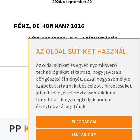
2026. szeptember 22.
PÉNZ, DE HONNAN? 2026
Pénz, de honnan? 2026 – Székesfehérvár
2026. szeptember 17.
AZ OLDAL SÜTIKET HASZNÁL
Az oldal sütiket és egyéb nyomkövető
technológiákat alkalmaz, hogy javítsa a
böngészési élményét, azzal hogy személyre
ELÉRHETŐSÉGEK
szabott tartalmakat és célzott hirdetéseket
ADATKEZELÉSI TÁJÉKOZTATÓK
jelenít meg, és elemzi a weboldalunk
forgalmát, hogy megtudjuk honnan
érkeztek a látogatóink.
ELFOGADOM
ELUTASÍTOM