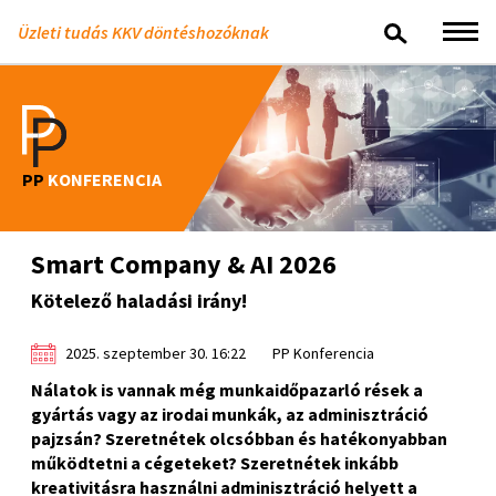
Üzleti tudás KKV döntéshozóknak
PP
KONFERENCIA
Smart Company & AI 2026
Kötelező haladási irány!
2025. szeptember 30. 16:22
PP Konferencia
Nálatok is vannak még munkaidőpazarló rések a
gyártás vagy az irodai munkák, az adminisztráció
pajzsán? Szeretnétek olcsóbban és hatékonyabban
működtetni a cégeteket? Szeretnétek inkább
kreativitásra használni adminisztráció helyett a