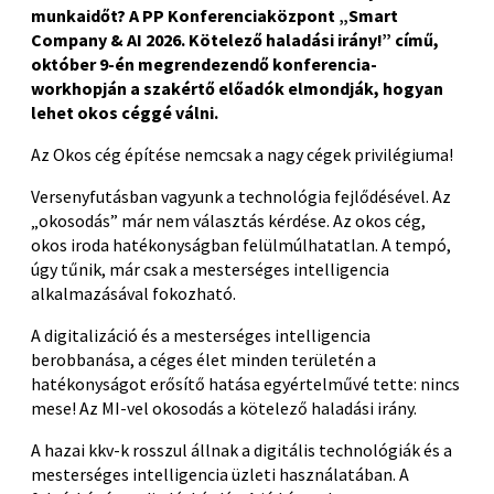
munkaidőt?
A PP Konferenciaközpont „Smart
Company & AI 2026. Kötelező haladási irány!” című,
október 9-én megrendezendő konferencia-
workhopján a szakértő előadók elmondják, hogyan
lehet okos céggé válni.
Az Okos cég építése nemcsak a nagy cégek privilégiuma!
Versenyfutásban vagyunk a technológia fejlődésével. Az
„okosodás” már nem választás kérdése. Az okos cég,
okos iroda hatékonyságban felülmúlhatatlan. A tempó,
úgy tűnik, már csak a mesterséges intelligencia
alkalmazásával fokozható.
A digitalizáció és a mesterséges intelligencia
berobbanása, a céges élet minden területén a
hatékonyságot erősítő hatása egyértelművé tette: nincs
mese! Az MI-vel okosodás a kötelező haladási irány.
A hazai kkv-k rosszul állnak a digitális technológiák és a
mesterséges intelligencia üzleti használatában. A