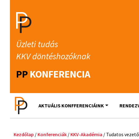
Üzleti tudás
KKV döntéshozóknak
PP
KONFERENCIA
AKTUÁLIS KONFFERENCIÁINK
RENDEZ
Kezdőlap
/
Konferenciák
/
KKV-Akadémia
/ Tudatos vezető