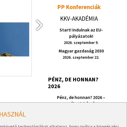
PP Konferenciák
2026. szeptember 9.
KKV-AKADÉMIA
Start! Indulnak az EU-
pályázatok!
2026. szeptember 9.
Magyar gazdaság 2030
2026. szeptember 22.
RÉSZLETEK
PÉNZ, DE HONNAN?
2026
Pénz, de honnan? 2026 –
Székesfehérvár
2026. szeptember 17.
 HASZNÁL
omkövető technológiákat alkalmaz, hogy javítsa a böngészési