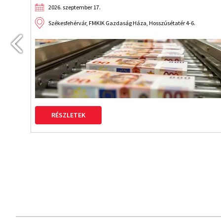
2026. szeptember 17.
Székesfehérvár, FMKIK Gazdaság Háza, Hosszúsétatér 4-6.
RÉSZLETEK