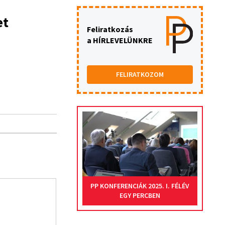
et
Feliratkozás
a HÍRLEVELÜNKRE
FELIRATKOZOM
PP KONFERENCIÁK 2025. I. FÉLÉV
EGY PERCBEN
Jelöltesse cégét az idei Üzleti Etik
Az üzleti tisztesség védjegyhasználata örök