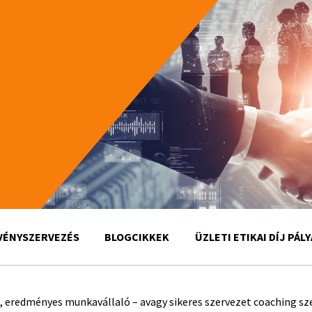
VÉNYSZERVEZÉS
BLOGCIKKEK
ÜZLETI ETIKAI DÍJ PÁL
, eredményes munkavállaló – avagy sikeres szervezet coaching s