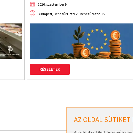
2026. szeptember 9.
Budapest, Benczúr Hotel VI. Benczúr utca 35
RÉSZLETEK
AZ OLDAL SÜTIKET
Az oldal sütiket és egyéb ny