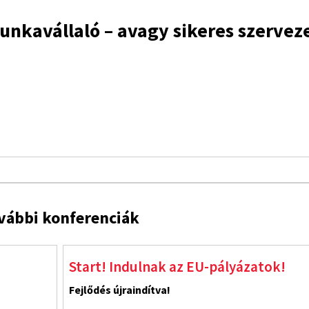
nkavállaló – avagy sikeres szervez
vábbi konferenciák
Start! Indulnak az EU-pályázatok!
Fejlődés újraindítva!