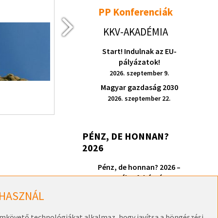
2026. szeptember 9.
PP Konferenciák
KKV-AKADÉMIA
Start! Indulnak az EU-
pályázatok!
2026. szeptember 9.
RÉSZLETEK
Magyar gazdaság 2030
2026. szeptember 22.
PÉNZ, DE HONNAN?
2026
Pénz, de honnan? 2026 –
Székesfehérvár
2026. szeptember 17.
 HASZNÁL
omkövető technológiákat alkalmaz, hogy javítsa a böngészési