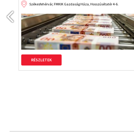
Székesfehérvár, FMKIK Gazdaság Háza, Hosszúsétatér 4-6.
RÉSZLETEK