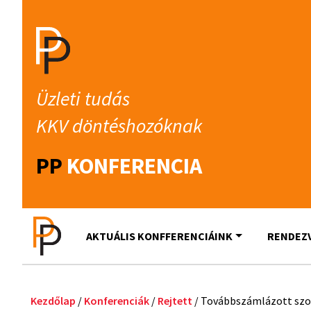
Üzleti tudás
KKV döntéshozóknak
PP
KONFERENCIA
AKTUÁLIS KONFFERENCIÁINK
RENDEZ
Kezdőlap
/
Konferenciák
/
Rejtett
/ Továbbszámlázott szol