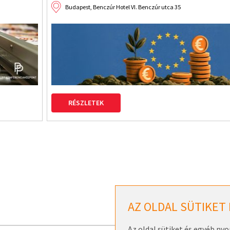
Budapest, Benczúr Hotel VI. Benczúr utca 35
RÉSZLETEK
AZ OLDAL SÜTIKET
Az oldal sütiket és egyéb ny