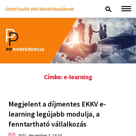
Üzleti tudás KKV döntéshozóknak
PP
KONFERENCIA
Címke: e-learning
Megjelent a díjmentes EKKV e-
learning legújabb modulja, a
fenntartható vállalkozás
2021. december 3. 14:10