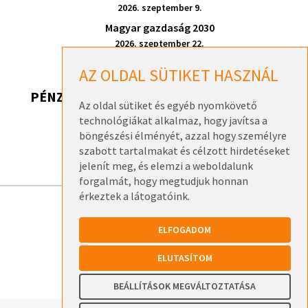
2026. szeptember 9.
Magyar gazdaság 2030
2026. szeptember 22.
AZ OLDAL SÜTIKET HASZNÁL
PÉNZ, DE HONNAN? 2026
Az oldal sütiket és egyéb nyomkövető
technológiákat alkalmaz, hogy javítsa a
Pénz, de honnan? 2026 – Székesfehérvár
böngészési élményét, azzal hogy személyre
2026. szeptember 17.
szabott tartalmakat és célzott hirdetéseket
jelenít meg, és elemzi a weboldalunk
forgalmát, hogy megtudjuk honnan
érkeztek a látogatóink.
ELÉRHETŐSÉGEK
ELFOGADOM
ADATKEZELÉSI TÁJÉKOZTATÓK
ELUTASÍTOM
BEÁLLÍTÁSOK MEGVÁLTOZTATÁSA