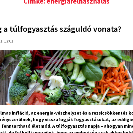
Címke: energiafelhasználás
g a túlfogyasztás száguldó vonata?
1. 13:01
lmas infláció, az energia-vészhelyzet és a rezsicsökkentés k
kényszerülnek, hogy visszafogják fogyasztásukat, az eddigie
a fenntartható életmód. A túlfogyasztás napja – ahogyan min
ott, de fel kell ismernünk, hogy az emberiség csak akkor bol