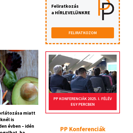
Feliratkozás
a HÍRLEVELÜNKRE
FELIRATKOZOM
PP KONFERENCIÁK 2025. I. FÉLÉV
EGY PERCBEN
orlátozása miatt
knél is
den évben – idén
PP Konferenciák
dogulhat, ha