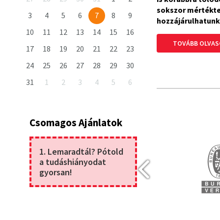
sokszor mértékte
3
4
5
6
7
8
9
hozzájárulhatunk
10
11
12
13
14
15
16
TOVÁBB OLVA
17
18
19
20
21
22
23
24
25
26
27
28
29
30
31
1
2
3
4
5
6
Csomagos Ajánlatok
1. Lemaradtál? Pótold
a tudáshiányodat
gyorsan!