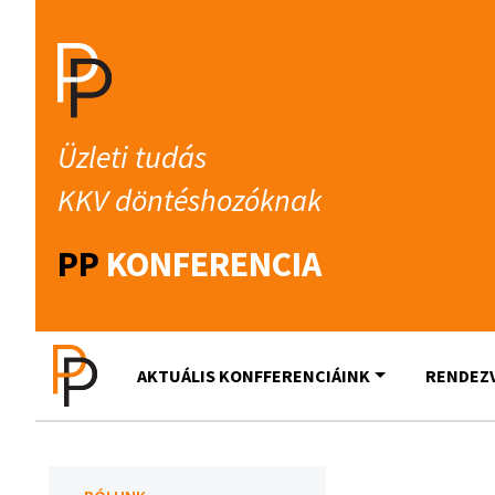
Üzleti tudás
KKV döntéshozóknak
PP
KONFERENCIA
AKTUÁLIS KONFFERENCIÁINK
RENDEZ