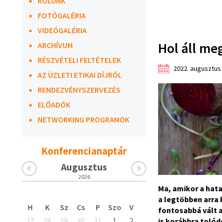
RÓLUNK
FOTÓGALÉRIA
VIDEÓGALÉRIA
Hol áll me
ARCHÍVUM
RÉSZVÉTELI FELTÉTELEK
2022. augusztus 
AZ ÜZLETI ETIKAI DÍJRÓL
RENDEZVÉNYSZERVEZÉS
ELŐADÓK
NETWORKING PROGRAMOK
Konferencianaptár
Augusztus
2026
Ma, amikor a hata
a legtöbben arra 
H
K
Sz
Cs
P
Szo
V
fontosabbá vált 
27
28
29
30
31
1
2
is korábbra tolód