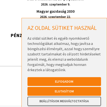
2026. szeptember 9.
Magyar gazdaság 2030
2026. szeptember 22.
AZ OLDAL SÜTIKET HASZNÁL
PÉNZ, DE HONNAN? 2026
Az oldal sütiket és egyéb nyomkövető
technológiákat alkalmaz, hogy javítsa a
Pénz, de honnan? 2026 – Székesfehérvár
böngészési élményét, azzal hogy személyre
2026. szeptember 17.
szabott tartalmakat és célzott hirdetéseket
jelenít meg, és elemzi a weboldalunk
forgalmát, hogy megtudjuk honnan
érkeztek a látogatóink.
ELÉRHETŐSÉGEK
ELFOGADOM
ADATKEZELÉSI TÁJÉKOZTATÓK
ELUTASÍTOM
BEÁLLÍTÁSOK MEGVÁLTOZTATÁSA