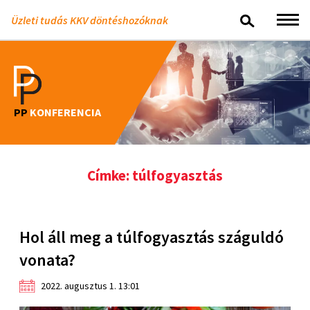
Üzleti tudás KKV döntéshozóknak
PP
KONFERENCIA
Címke: túlfogyasztás
Hol áll meg a túlfogyasztás száguldó
vonata?
2022. augusztus 1. 13:01