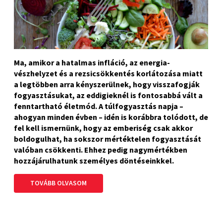
Ma, amikor a hatalmas infláció, az energia-
vészhelyzet és a rezsicsökkentés korlátozása miatt
a legtöbben arra kényszerülnek, hogy visszafogják
fogyasztásukat, az eddigieknél is fontosabbá vált a
fenntartható életmód. A túlfogyasztás napja –
ahogyan minden évben – idén is korábbra tolódott, de
fel kell ismernünk, hogy az emberiség csak akkor
boldogulhat, ha sokszor mértéktelen fogyasztását
valóban csökkenti. Ehhez pedig nagymértékben
hozzájárulhatunk személyes döntéseinkkel.
TOVÁBB OLVASOM