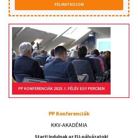
FELIRATKOZOM
PP KONFERENCIÁK 2025. I. FÉLÉV EGY PERCBEN
PP Konferenciák
KKV-AKADÉMIA
Start! Indulnak az EU-pályázatok!